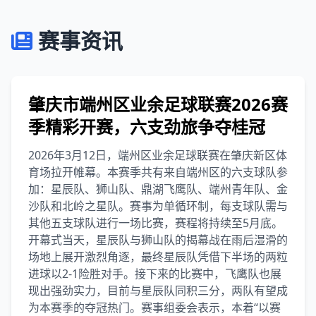
赛事资讯
肇庆市端州区业余足球联赛2026赛
季精彩开赛，六支劲旅争夺桂冠
2026年3月12日，端州区业余足球联赛在肇庆新区体
育场拉开帷幕。本赛季共有来自端州区的六支球队参
加：星辰队、狮山队、鼎湖飞鹰队、端州青年队、金
沙队和北岭之星队。赛事为单循环制，每支球队需与
其他五支球队进行一场比赛，赛程将持续至5月底。
开幕式当天，星辰队与狮山队的揭幕战在雨后湿滑的
场地上展开激烈角逐，最终星辰队凭借下半场的两粒
进球以2-1险胜对手。接下来的比赛中，飞鹰队也展
现出强劲实力，目前与星辰队同积三分，两队有望成
为本赛季的夺冠热门。赛事组委会表示，本着“以赛