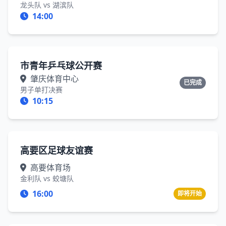
龙头队 vs 湖滨队
14:00
市青年乒乓球公开赛
肇庆体育中心
已完成
男子单打决赛
10:15
高要区足球友谊赛
高要体育场
金利队 vs 蛟塘队
16:00
即将开始