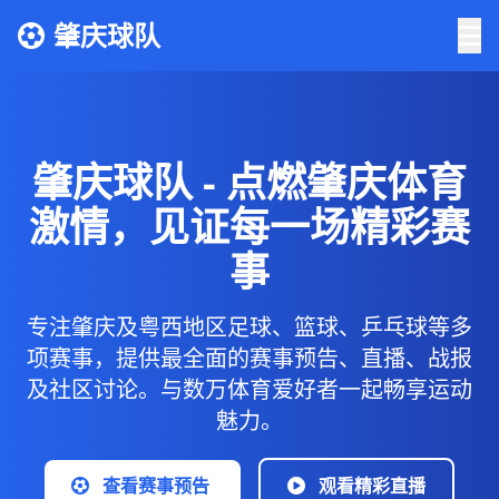
肇庆球队
肇庆球队 - 点燃肇庆体育
激情，见证每一场精彩赛
事
专注肇庆及粤西地区足球、篮球、乒乓球等多
项赛事，提供最全面的赛事预告、直播、战报
及社区讨论。与数万体育爱好者一起畅享运动
魅力。
查看赛事预告
观看精彩直播