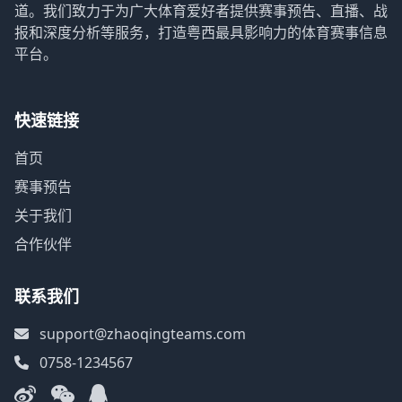
道。我们致力于为广大体育爱好者提供赛事预告、直播、战
报和深度分析等服务，打造粤西最具影响力的体育赛事信息
平台。
快速链接
首页
赛事预告
关于我们
合作伙伴
联系我们
support@zhaoqingteams.com
0758-1234567