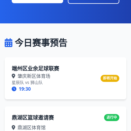
今日赛事预告
端州区业余足球联赛
肇庆新区体育场
即将开始
星辰队 vs 狮山队
19:30
鼎湖区篮球邀请赛
进行中
鼎湖区体育馆