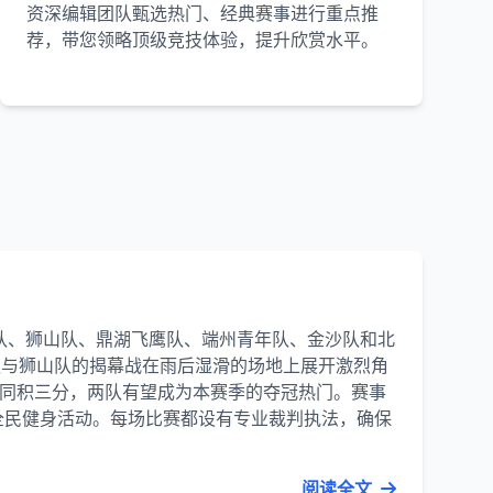
资深编辑团队甄选热门、经典赛事进行重点推
荐，带您领略顶级竞技体验，提升欣赏水平。
辰队、狮山队、鼎湖飞鹰队、端州青年队、金沙队和北
队与狮山队的揭幕战在雨后湿滑的场地上展开激烈角
队同积三分，两队有望成为本赛季的夺冠热门。赛事
全民健身活动。每场比赛都设有专业裁判执法，确保
阅读全文