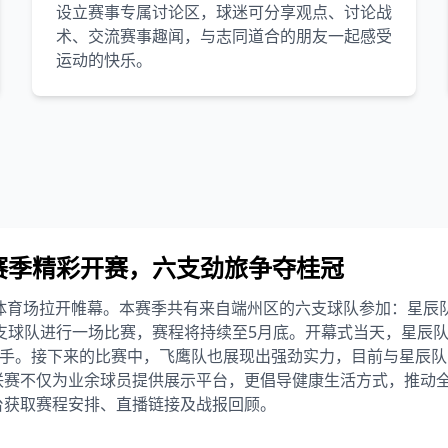
设立赛事专属讨论区，球迷可分享观点、讨论战
术、交流赛事趣闻，与志同道合的朋友一起感受
运动的快乐。
6赛季精彩开赛，六支劲旅争夺桂冠
新区体育场拉开帷幕。本赛季共有来自端州区的六支球队参加：星
支球队进行一场比赛，赛程将持续至5月底。开幕式当天，星辰
胜对手。接下来的比赛中，飞鹰队也展现出强劲实力，目前与星辰
，联赛不仅为业余球员提供展示平台，更倡导健康生活方式，推动
台获取赛程安排、直播链接及战报回顾。