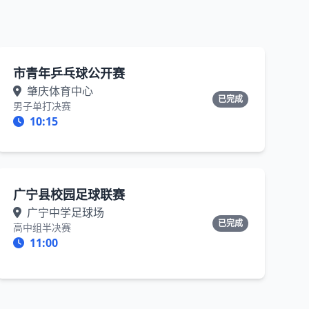
市青年乒乓球公开赛
肇庆体育中心
已完成
男子单打决赛
10:15
广宁县校园足球联赛
广宁中学足球场
已完成
高中组半决赛
11:00