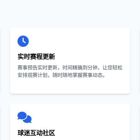
实时赛程更新
赛事预告实时更新，时间精确到分钟，让您轻松
安排观赛计划，随时随地掌握赛事动态。
球迷互动社区