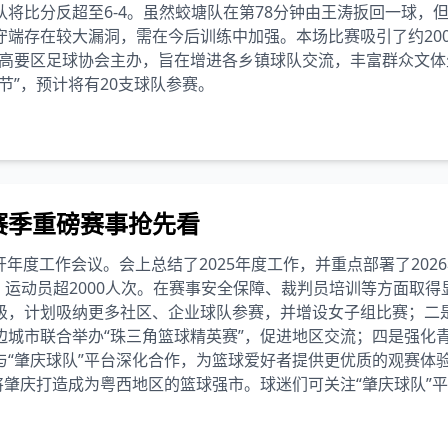
将比分反超至6-4。虽然蛟塘队在第78分钟由王涛扳回一球，
端存在较大漏洞，需在今后训练中加强。本场比赛吸引了约20
由高要区足球协会主办，旨在增进各乡镇球队交流，丰富群众文
节”，预计将有20支球队参赛。
赛季重磅赛事抢先看
开年度工作会议。会上总结了2025年度工作，并重点部署了202
，运动员超2000人次。在赛事安全保障、裁判员培训等方面取得
，计划吸纳更多社区、企业球队参赛，并增设女子组比赛；二是
边城市联合举办“珠三角篮球精英赛”，促进地区交流；四是强化
与“肇庆球队”平台深化合作，为篮球爱好者提供更优质的观赛体
将肇庆打造成为粤西地区的篮球强市。球迷们可关注“肇庆球队”