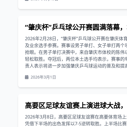
“肇庆杯”乒乓球公开赛圆满落幕
2026年2月28日，“肇庆杯”乒乓球公开赛在肇
及业余选手参赛。赛事设男子单打、女子单打两个
抢眼。在男子单打决赛中，来自肇庆市体校的陈伟以
轻松取胜。夺冠后，两位本土选手均表示，赛事的
责人表示将进一步加强肇庆乒乓球运动的普及和提
2026年3月1日
高要区足球友谊赛上演进球大战，
2026年3月8日，高要区足球友谊赛在高要体育场
凭借下半场的出色发挥以7-5逆转取胜。上半场比