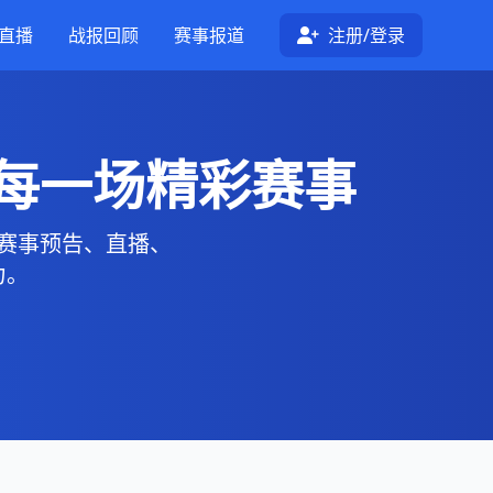
直播
战报回顾
赛事报道
注册/登录
证每一场精彩赛事
赛事预告、直播、
力。