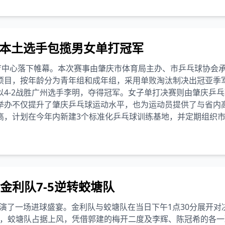
，本土选手包揽男女单打冠军
庆体育中心落下帷幕。本次赛事由肇庆市体育局主办、市乒乓球协会承
项目，按年龄分为青年组和成年组，采用单败淘汰制决出冠亚季
4-2战胜广州选手李明，夺得冠军。女子单打决赛则由肇庆乒乓
举办不仅提升了肇庆乒乓球运动水平，也为运动员提供了与省内
高，计划在今年内新建3个标准化乒乓球训练基地，并定期组织
金利队7-5逆转蛟塘队
上演了一场进球盛宴。金利队与蛟塘队在当日下午1点30分展开对
赛，蛟塘队占据上风，凭借郭建的梅开二度及李辉、陈冠希的各一