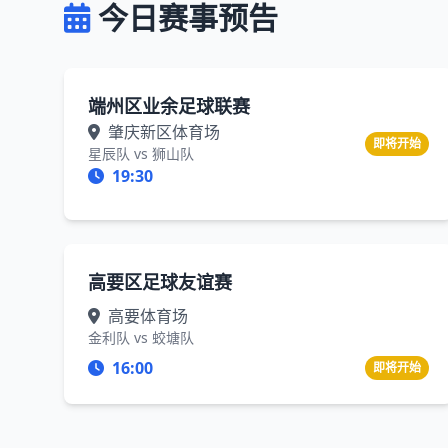
今日赛事预告
端州区业余足球联赛
肇庆新区体育场
即将开始
星辰队 vs 狮山队
19:30
高要区足球友谊赛
高要体育场
金利队 vs 蛟塘队
16:00
即将开始