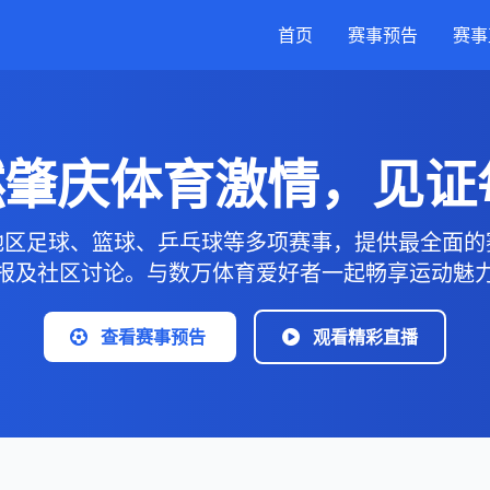
首页
赛事预告
赛事
点燃肇庆体育激情，见
地区足球、篮球、乒乓球等多项赛事，提供最全面的
报及社区讨论。与数万体育爱好者一起畅享运动魅
查看赛事预告
观看精彩直播