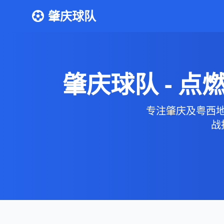
肇庆球队
肇庆球队 - 
专注肇庆及粤西
战