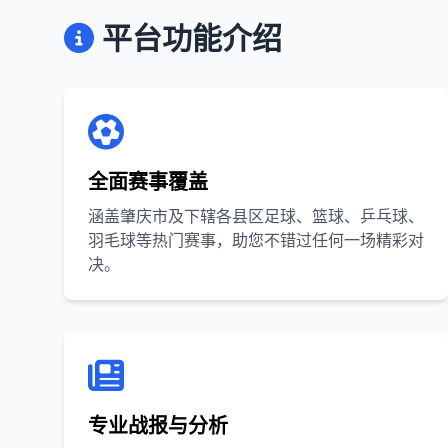
平台功能介绍
全面赛事覆盖
涵盖肇庆市及下辖各县区足球、篮球、乒乓球、
羽毛球等热门赛事，助您不错过任何一场精彩对
决。
专业战报与分析