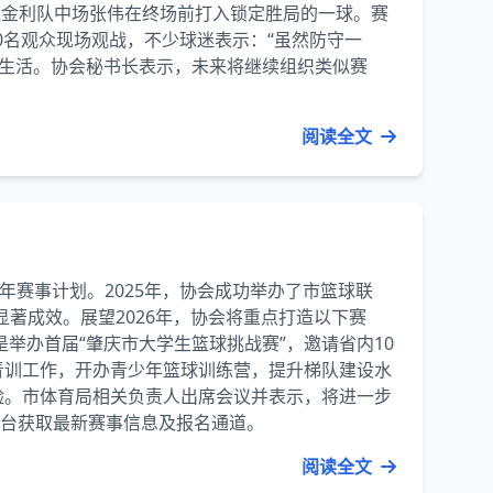
但金利队中场张伟在终场前打入锁定胜局的一球。赛
0名观众现场观战，不少球迷表示：“虽然防守一
体生活。协会秘书长表示，未来将继续组织类似赛
阅读全文
6年赛事计划。2025年，协会成功举办了市篮球联
显著成效。展望2026年，协会将重点打造以下赛
举办首届“肇庆市大学生篮球挑战赛”，邀请省内10
青训工作，开办青少年篮球训练营，提升梯队建设水
验。市体育局相关负责人出席会议并表示，将进一步
平台获取最新赛事信息及报名通道。
阅读全文