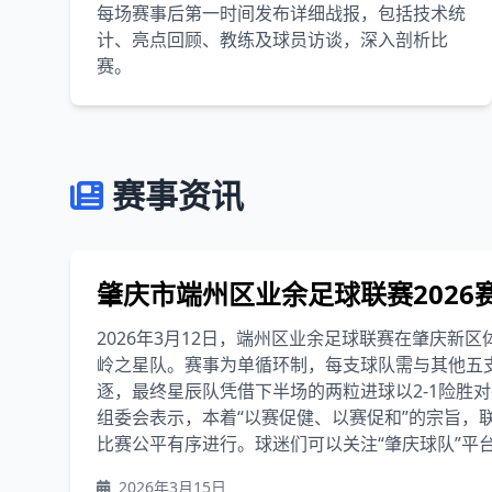
每场赛事后第一时间发布详细战报，包括技术统
计、亮点回顾、教练及球员访谈，深入剖析比
赛。
赛事资讯
肇庆市端州区业余足球联赛202
2026年3月12日，端州区业余足球联赛在肇庆
岭之星队。赛事为单循环制，每支球队需与其他五
逐，最终星辰队凭借下半场的两粒进球以2-1险
组委会表示，本着“以赛促健、以赛促和”的宗旨
比赛公平有序进行。球迷们可以关注“肇庆球队”平
2026年3月15日