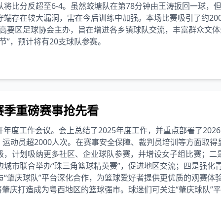
将比分反超至6-4。虽然蛟塘队在第78分钟由王涛扳回一球，
端存在较大漏洞，需在今后训练中加强。本场比赛吸引了约20
由高要区足球协会主办，旨在增进各乡镇球队交流，丰富群众文
节”，预计将有20支球队参赛。
赛季重磅赛事抢先看
开年度工作会议。会上总结了2025年度工作，并重点部署了202
，运动员超2000人次。在赛事安全保障、裁判员培训等方面取得
，计划吸纳更多社区、企业球队参赛，并增设女子组比赛；二是
边城市联合举办“珠三角篮球精英赛”，促进地区交流；四是强化
与“肇庆球队”平台深化合作，为篮球爱好者提供更优质的观赛体
将肇庆打造成为粤西地区的篮球强市。球迷们可关注“肇庆球队”