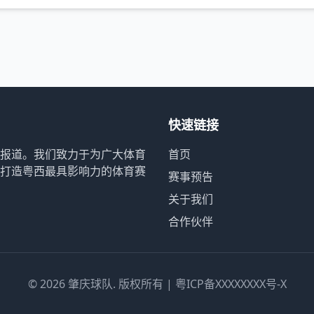
快速链接
报道。我们致力于为广大体育
首页
打造粤西最具影响力的体育赛
赛事预告
关于我们
合作伙伴
© 2026 肇庆球队. 版权所有 | 粤ICP备XXXXXXXX号-X