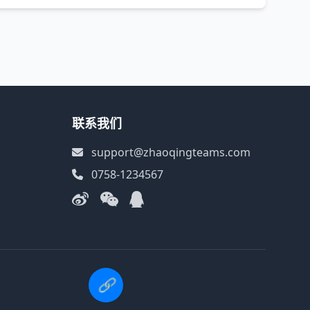
联系我们
support@zhaoqingteams.com
0758-1234567
🔗
英超多少支球队