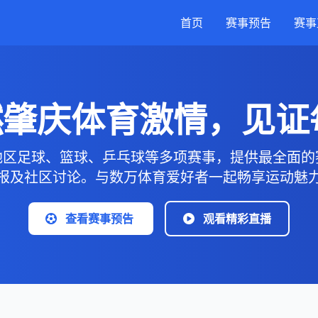
首页
赛事预告
赛事
点燃肇庆体育激情，见
地区足球、篮球、乒乓球等多项赛事，提供最全面的
报及社区讨论。与数万体育爱好者一起畅享运动魅
查看赛事预告
观看精彩直播