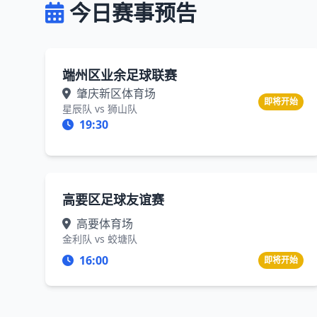
今日赛事预告
端州区业余足球联赛
肇庆新区体育场
即将开始
星辰队 vs 狮山队
19:30
高要区足球友谊赛
高要体育场
金利队 vs 蛟塘队
16:00
即将开始