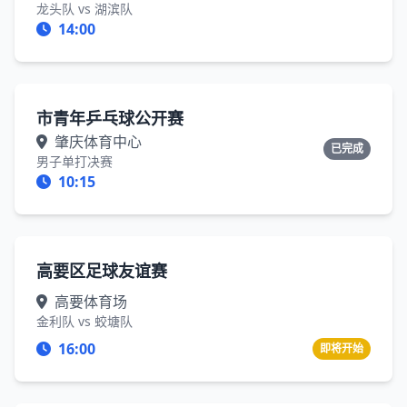
龙头队 vs 湖滨队
14:00
市青年乒乓球公开赛
肇庆体育中心
已完成
男子单打决赛
10:15
高要区足球友谊赛
高要体育场
金利队 vs 蛟塘队
16:00
即将开始