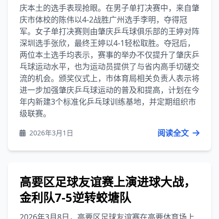
庆本土的选手表现抢眼。在男子单打决赛中，来自肇
庆市体校的陈伟以4-2战胜广州选手李明，夺得冠
军。女子单打决赛则由肇庆乒乓球俱乐部的王婷对阵
深圳选手张欣，最终王婷以4-1轻松取胜。夺冠后，
两位本土选手均表示，赛事的举办不仅提升了肇庆乒
乓球运动水平，也为运动员提供了与省内高手切磋交
流的机会。颁奖仪式上，市体育局相关负责人表示将
进一步加强肇庆乒乓球运动的普及和提高，计划在今
年内新建3个标准化乒乓球训练基地，并定期组织市
级联赛。
阅读全文
2026年3月1日
高要区足球友谊赛上演进球大战，
金利队7-5逆转蛟塘队
2026年3月8日，高要区足球友谊赛在高要体育场上