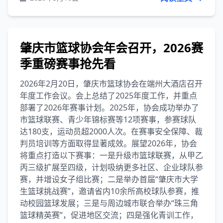
肇庆市篮球协会年会召开，2026赛
季重磅赛事抢先看
2026年2月20日，肇庆市篮球协会在端州大酒店召开
年度工作会议。会上总结了2025年度工作，并重点
部署了2026年赛事计划。2025年，协会成功举办了
市篮球联赛、青少年锦标赛等12项赛事，参赛球队
达180支，运动员超2000人次。在赛事安全保障、裁
判员培训等方面取得显著成效。展望2026年，协会
将重点打造以下赛事：一是升级市篮球联赛，从甲乙
丙三级扩展至四级，计划吸纳更多社区、企业球队参
赛，并增设女子组比赛；二是举办首届“肇庆市大学
生篮球挑战赛”，邀请省内10余所高校球队参赛，推
动校园篮球发展；三是与周边城市联合举办“珠三角
篮球精英赛”，促进地区交流；四是强化青训工作，