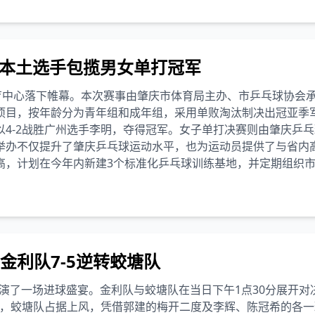
，本土选手包揽男女单打冠军
庆体育中心落下帷幕。本次赛事由肇庆市体育局主办、市乒乓球协会承
项目，按年龄分为青年组和成年组，采用单败淘汰制决出冠亚季
4-2战胜广州选手李明，夺得冠军。女子单打决赛则由肇庆乒乓
举办不仅提升了肇庆乒乓球运动水平，也为运动员提供了与省内
高，计划在今年内新建3个标准化乒乓球训练基地，并定期组织
金利队7-5逆转蛟塘队
上演了一场进球盛宴。金利队与蛟塘队在当日下午1点30分展开对
赛，蛟塘队占据上风，凭借郭建的梅开二度及李辉、陈冠希的各一