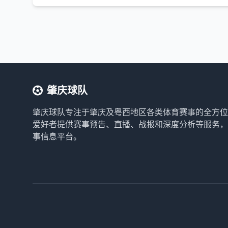
肇庆球队
肇庆球队专注于肇庆及粤西地区各类体育赛事的全方位
爱好者提供赛事预告、直播、战报和深度分析等服务，
事信息平台。