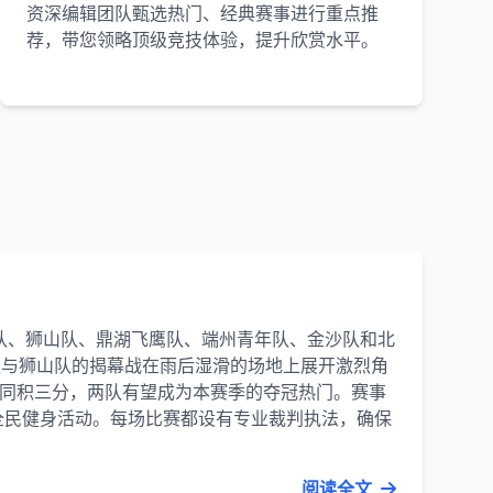
资深编辑团队甄选热门、经典赛事进行重点推
荐，带您领略顶级竞技体验，提升欣赏水平。
辰队、狮山队、鼎湖飞鹰队、端州青年队、金沙队和北
队与狮山队的揭幕战在雨后湿滑的场地上展开激烈角
队同积三分，两队有望成为本赛季的夺冠热门。赛事
全民健身活动。每场比赛都设有专业裁判执法，确保
阅读全文