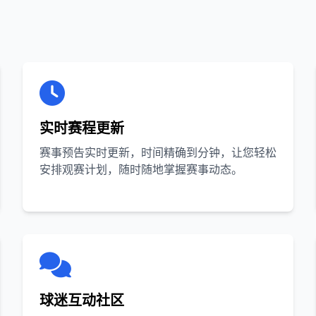
实时赛程更新
赛事预告实时更新，时间精确到分钟，让您轻松
安排观赛计划，随时随地掌握赛事动态。
球迷互动社区