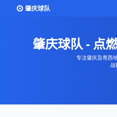
肇庆球队
肇庆球队 - 
专注肇庆及粤西
战