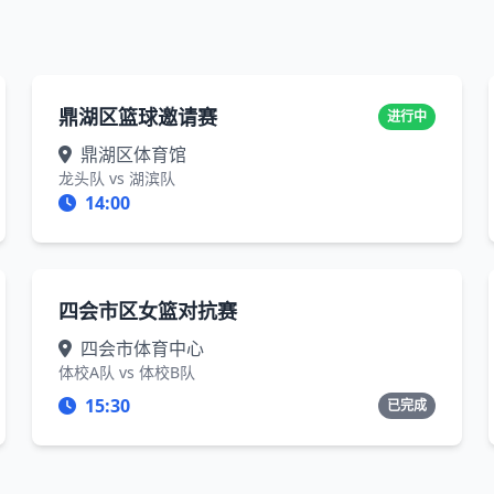
鼎湖区篮球邀请赛
进行中
鼎湖区体育馆
龙头队 vs 湖滨队
14:00
四会市区女篮对抗赛
四会市体育中心
体校A队 vs 体校B队
15:30
已完成