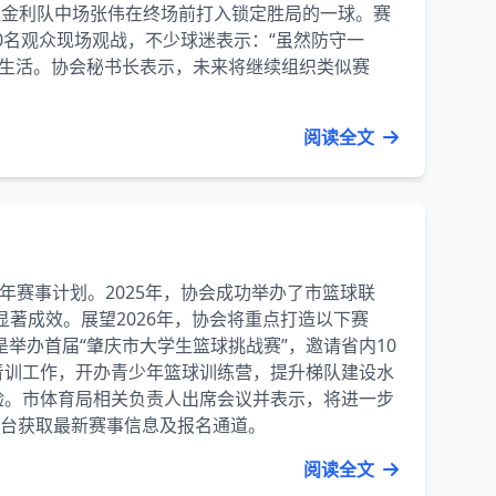
但金利队中场张伟在终场前打入锁定胜局的一球。赛
0名观众现场观战，不少球迷表示：“虽然防守一
体生活。协会秘书长表示，未来将继续组织类似赛
阅读全文
6年赛事计划。2025年，协会成功举办了市篮球联
显著成效。展望2026年，协会将重点打造以下赛
举办首届“肇庆市大学生篮球挑战赛”，邀请省内10
青训工作，开办青少年篮球训练营，提升梯队建设水
验。市体育局相关负责人出席会议并表示，将进一步
平台获取最新赛事信息及报名通道。
阅读全文