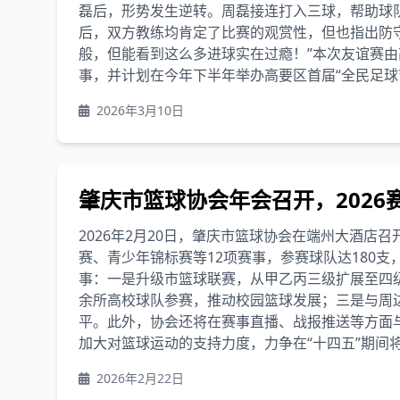
磊后，形势发生逆转。周磊接连打入三球，帮助球队
后，双方教练均肯定了比赛的观赏性，但也指出防守
般，但能看到这么多进球实在过瘾！”本次友谊赛
事，并计划在今年下半年举办高要区首届“全民足球
2026年3月10日
肇庆市篮球协会年会召开，2026
2026年2月20日，肇庆市篮球协会在端州大酒店召
赛、青少年锦标赛等12项赛事，参赛球队达180支
事：一是升级市篮球联赛，从甲乙丙三级扩展至四级
余所高校球队参赛，推动校园篮球发展；三是与周
平。此外，协会还将在赛事直播、战报推送等方面
加大对篮球运动的支持力度，力争在“十四五”期间
2026年2月22日