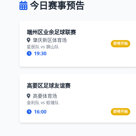
今日赛事预告
端州区业余足球联赛
肇庆新区体育场
即将开始
星辰队 vs 狮山队
19:30
高要区足球友谊赛
高要体育场
金利队 vs 蛟塘队
16:00
即将开始