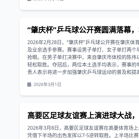
“肇庆杯”乒乓球公开赛圆满落幕
2026年2月28日，“肇庆杯”乒乓球公开赛在肇
及业余选手参赛。赛事设男子单打、女子单打两个
抢眼。在男子单打决赛中，来自肇庆市体校的陈伟以
轻松取胜。夺冠后，两位本土选手均表示，赛事的
责人表示将进一步加强肇庆乒乓球运动的普及和提
2026年3月1日
高要区足球友谊赛上演进球大战，
2026年3月8日，高要区足球友谊赛在高要体育场
凭借下半场的出色发挥以7-5逆转取胜。上半场比