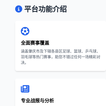
平台功能介绍
全面赛事覆盖
涵盖肇庆市及下辖各县区足球、篮球、乒乓球、
羽毛球等热门赛事，助您不错过任何一场精彩对
决。
专业战报与分析