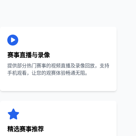
赛事直播与录像
提供部分热门赛事的视频直播及录像回放，支持
手机观看，让您的观赛体验畅通无阻。
精选赛事推荐