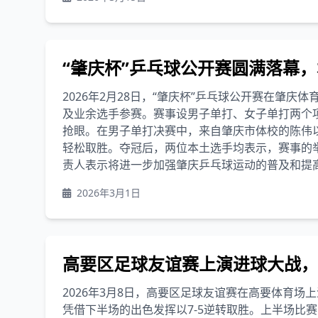
“肇庆杯”乒乓球公开赛圆满落幕
2026年2月28日，“肇庆杯”乒乓球公开赛在肇
及业余选手参赛。赛事设男子单打、女子单打两个
抢眼。在男子单打决赛中，来自肇庆市体校的陈伟以
轻松取胜。夺冠后，两位本土选手均表示，赛事的
责人表示将进一步加强肇庆乒乓球运动的普及和提
2026年3月1日
高要区足球友谊赛上演进球大战，
2026年3月8日，高要区足球友谊赛在高要体育场
凭借下半场的出色发挥以7-5逆转取胜。上半场比