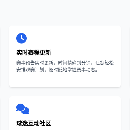
实时赛程更新
赛事预告实时更新，时间精确到分钟，让您轻松
安排观赛计划，随时随地掌握赛事动态。
球迷互动社区