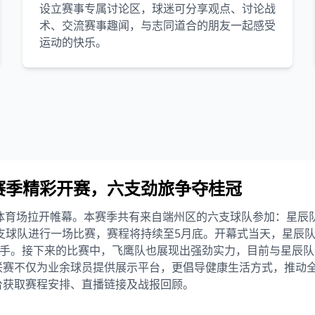
设立赛事专属讨论区，球迷可分享观点、讨论战
术、交流赛事趣闻，与志同道合的朋友一起感受
运动的快乐。
6赛季精彩开赛，六支劲旅争夺桂冠
新区体育场拉开帷幕。本赛季共有来自端州区的六支球队参加：星
支球队进行一场比赛，赛程将持续至5月底。开幕式当天，星辰
胜对手。接下来的比赛中，飞鹰队也展现出强劲实力，目前与星辰
，联赛不仅为业余球员提供展示平台，更倡导健康生活方式，推动
台获取赛程安排、直播链接及战报回顾。