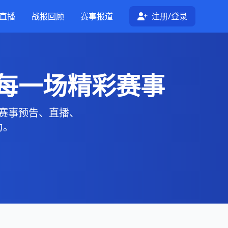
直播
战报回顾
赛事报道
注册/登录
证每一场精彩赛事
赛事预告、直播、
力。