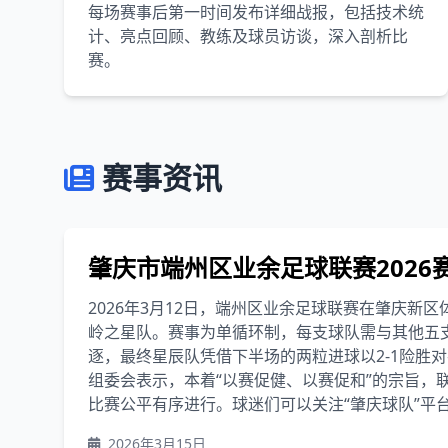
每场赛事后第一时间发布详细战报，包括技术统
计、亮点回顾、教练及球员访谈，深入剖析比
赛。
赛事资讯
肇庆市端州区业余足球联赛202
2026年3月12日，端州区业余足球联赛在肇庆
岭之星队。赛事为单循环制，每支球队需与其他五
逐，最终星辰队凭借下半场的两粒进球以2-1险
组委会表示，本着“以赛促健、以赛促和”的宗旨
比赛公平有序进行。球迷们可以关注“肇庆球队”平
2026年3月15日