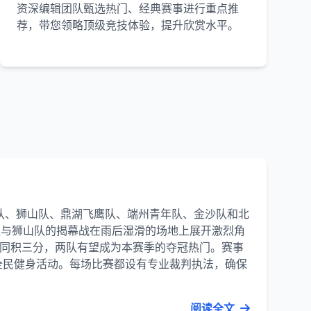
资深编辑团队甄选热门、经典赛事进行重点推
荐，带您领略顶级竞技体验，提升欣赏水平。
辰队、狮山队、鼎湖飞鹰队、端州青年队、金沙队和北
队与狮山队的揭幕战在雨后湿滑的场地上展开激烈角
队同积三分，两队有望成为本赛季的夺冠热门。赛事
全民健身活动。每场比赛都设有专业裁判执法，确保
阅读全文