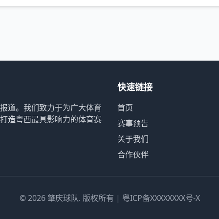
快速链接
报道。我们致力于为广大体育
首页
打造粤西最具影响力的体育赛
赛事预告
关于我们
合作伙伴
© 2026 肇庆球队. 版权所有 | 粤ICP备XXXXXXXX号-X