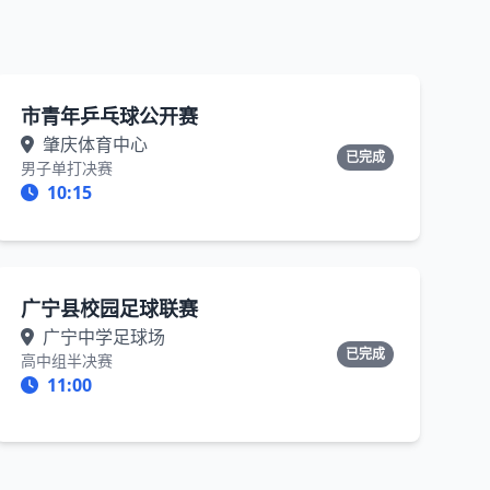
市青年乒乓球公开赛
肇庆体育中心
已完成
男子单打决赛
10:15
广宁县校园足球联赛
广宁中学足球场
已完成
高中组半决赛
11:00