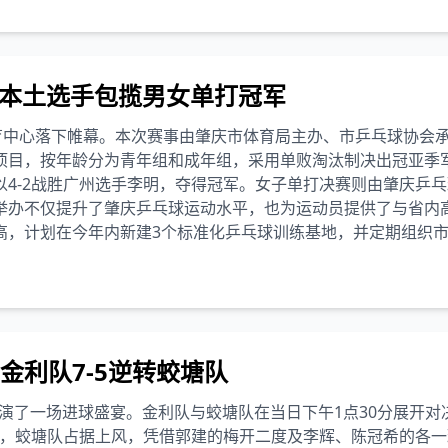
，本土选手包揽男女单打冠军
庆体育中心落下帷幕。本次赛事由肇庆市体育局主办、市乒乓球协会承
项目，按年龄分为青年组和成年组，采用单败淘汰制决出冠亚季
4-2战胜广州选手李明，夺得冠军。女子单打决赛则由肇庆乒乓
举办不仅提升了肇庆乒乓球运动水平，也为运动员提供了与省内
高，计划在今年内新建3个标准化乒乓球训练基地，并定期组织
金利队7-5逆转蛟塘队
上演了一场进球盛宴。金利队与蛟塘队在当日下午1点30分展开对
赛，蛟塘队占据上风，凭借郭建的梅开二度及李辉、陈冠希的各一