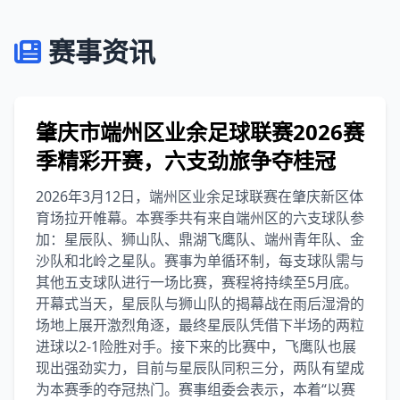
赛事资讯
肇庆市端州区业余足球联赛2026赛
季精彩开赛，六支劲旅争夺桂冠
2026年3月12日，端州区业余足球联赛在肇庆新区体
育场拉开帷幕。本赛季共有来自端州区的六支球队参
加：星辰队、狮山队、鼎湖飞鹰队、端州青年队、金
沙队和北岭之星队。赛事为单循环制，每支球队需与
其他五支球队进行一场比赛，赛程将持续至5月底。
开幕式当天，星辰队与狮山队的揭幕战在雨后湿滑的
场地上展开激烈角逐，最终星辰队凭借下半场的两粒
进球以2-1险胜对手。接下来的比赛中，飞鹰队也展
现出强劲实力，目前与星辰队同积三分，两队有望成
为本赛季的夺冠热门。赛事组委会表示，本着“以赛