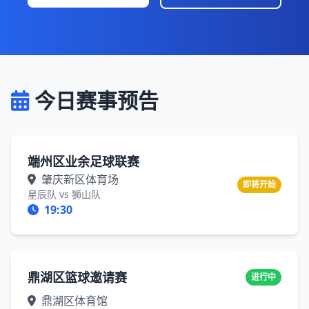
今日赛事预告
端州区业余足球联赛
肇庆新区体育场
即将开始
星辰队 vs 狮山队
19:30
鼎湖区篮球邀请赛
进行中
鼎湖区体育馆