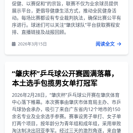
促健、以赛促和”的宗旨，联赛不仅为业余球员提供
展示平台，更倡导健康生活方式，推动全民健身活
动。每场比赛都设有专业裁判执法，确保比赛公平有
序进行。球迷们可以关注“肇庆球队”平台获取赛程安
排、直播链接及战报回顾。
阅读全文
2026年3月15日
“肇庆杯”乒乓球公开赛圆满落幕，
本土选手包揽男女单打冠军
2026年2月28日，“肇庆杯”乒乓球公开赛在肇庆体育
中心落下帷幕。本次赛事由肇庆市体育局主办、市乒
乓球协会承办，吸引了来自广东省内12个地市的150
余名专业及业余选手参赛。赛事设男子单打、女子单
打两个项目，按年龄分为青年组和成年组，采用单败
淘汰制决出冠亚季军。经过三天的激烈角逐，来自肇