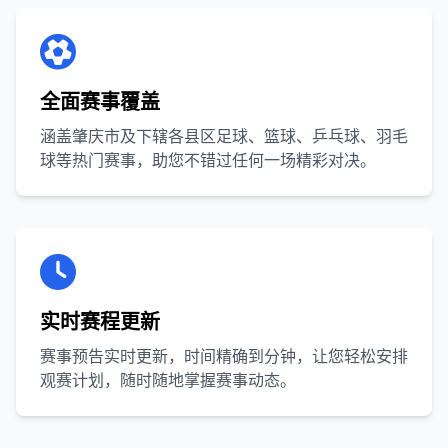
全面赛事覆盖
涵盖肇庆市及下辖各县区足球、篮球、乒乓球、羽毛
球等热门赛事，助您不错过任何一场精彩对决。
实时赛程更新
赛事预告实时更新，时间精确到分钟，让您轻松安排
观赛计划，随时随地掌握赛事动态。