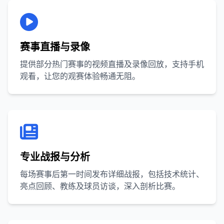
赛事直播与录像
提供部分热门赛事的视频直播及录像回放，支持手机
观看，让您的观赛体验畅通无阻。
专业战报与分析
每场赛事后第一时间发布详细战报，包括技术统计、
亮点回顾、教练及球员访谈，深入剖析比赛。