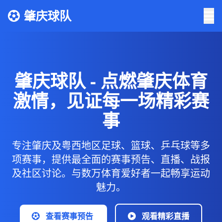
肇庆球队
肇庆球队 - 点燃肇庆体育
激情，见证每一场精彩赛
事
专注肇庆及粤西地区足球、篮球、乒乓球等多
项赛事，提供最全面的赛事预告、直播、战报
及社区讨论。与数万体育爱好者一起畅享运动
魅力。
查看赛事预告
观看精彩直播