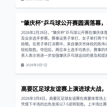
“肇庆杯”乒乓球公开赛圆满落幕
2026年2月28日，“肇庆杯”乒乓球公开赛在肇
及业余选手参赛。赛事设男子单打、女子单打两个
抢眼。在男子单打决赛中，来自肇庆市体校的陈伟以
轻松取胜。夺冠后，两位本土选手均表示，赛事的
责人表示将进一步加强肇庆乒乓球运动的普及和提
2026年3月1日
高要区足球友谊赛上演进球大战，
2026年3月8日，高要区足球友谊赛在高要体育场
凭借下半场的出色发挥以7-5逆转取胜。上半场比