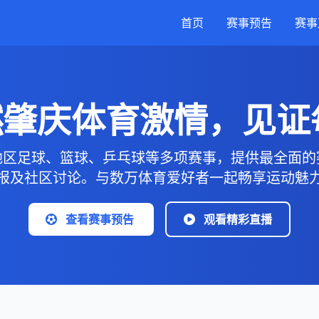
首页
赛事预告
赛事
点燃肇庆体育激情，见
地区足球、篮球、乒乓球等多项赛事，提供最全面的
报及社区讨论。与数万体育爱好者一起畅享运动魅
查看赛事预告
观看精彩直播