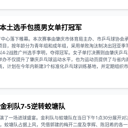
，本土选手包揽男女单打冠军
庆体育中心落下帷幕。本次赛事由肇庆市体育局主办、市乒乓球协会承
项目，按年龄分为青年组和成年组，采用单败淘汰制决出冠亚季
4-2战胜广州选手李明，夺得冠军。女子单打决赛则由肇庆乒乓
举办不仅提升了肇庆乒乓球运动水平，也为运动员提供了与省内
高，计划在今年内新建3个标准化乒乓球训练基地，并定期组织
金利队7-5逆转蛟塘队
上演了一场进球盛宴。金利队与蛟塘队在当日下午1点30分展开对
赛，蛟塘队占据上风，凭借郭建的梅开二度及李辉、陈冠希的各一