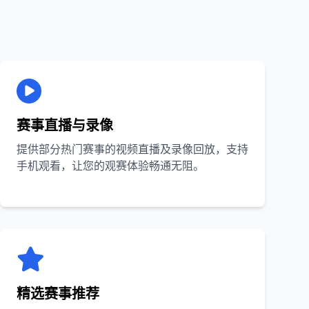
赛事直播与录像
提供部分热门赛事的视频直播及录像回放，支持
手机观看，让您的观赛体验畅通无阻。
精选赛事推荐