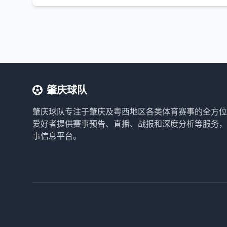
肇庆球队
肇庆球队专注于肇庆及粤西地区各类体育赛事的全方位
爱好者提供赛事预告、直播、战报和深度分析等服务，
事信息平台。