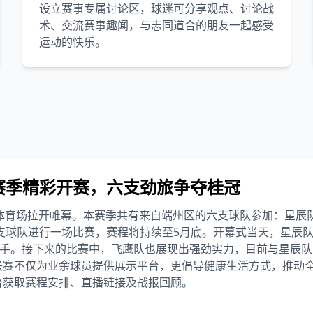
设立赛事专属讨论区，球迷可分享观点、讨论战
术、交流赛事趣闻，与志同道合的朋友一起感受
运动的快乐。
6赛季精彩开赛，六支劲旅争夺桂冠
新区体育场拉开帷幕。本赛季共有来自端州区的六支球队参加：星
支球队进行一场比赛，赛程将持续至5月底。开幕式当天，星辰
胜对手。接下来的比赛中，飞鹰队也展现出强劲实力，目前与星辰
，联赛不仅为业余球员提供展示平台，更倡导健康生活方式，推动
台获取赛程安排、直播链接及战报回顾。