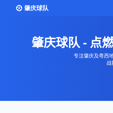
肇庆球队
肇庆球队 - 
专注肇庆及粤西
战