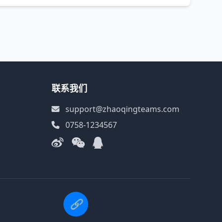
联系我们
support@zhaoqingteams.com
0758-1234567
🔗
英超多少支球队