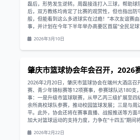
磊后，形势发生逆转。周磊接连打入三球，帮助球队
后，双方教练均肯定了比赛的观赏性，但也指出防守
般，但能看到这么多进球实在过瘾！”本次友谊赛
事，并计划在今年下半年举办高要区首届“全民足球
2026年3月10日
肇庆市篮球协会年会召开，2026
2026年2月20日，肇庆市篮球协会在端州大酒店召
赛、青少年锦标赛等12项赛事，参赛球队达180支
事：一是升级市篮球联赛，从甲乙丙三级扩展至四级
余所高校球队参赛，推动校园篮球发展；三是与周
平。此外，协会还将在赛事直播、战报推送等方面
加大对篮球运动的支持力度，力争在“十四五”期间
2026年2月22日