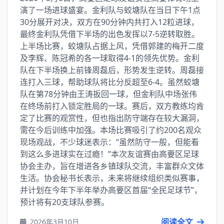
演了一场进球盛宴。金利队与蛟塘队在当日下午1点
30分展开对决，双方在90分钟内共打入12粒进球，
最终金利队凭借下半场的出色发挥以7-5逆转取胜。
上半场比赛，蛟塘队占据上风，凭借郭建的梅开二度
及李辉、陈冠希的各一球取得4-1的领先优势。金利
队在下半场换上前锋周磊后，形势发生逆转。周磊接
连打入三球，帮助球队将比分反超至6-4。虽然蛟塘
队在第78分钟由王涛扳回一球，但金利队中场张伟
在终场前打入锁定胜局的一球。赛后，双方教练均肯
定了比赛的观赏性，但也指出防守端存在较大漏洞，
需在今后训练中加强。本场比赛吸引了约200名观众
现场观战，不少球迷表示：“虽然防守一般，但能看
到这么多进球实在过瘾！”本次友谊赛由高要区足球
协会主办，旨在增进各乡镇球队交流，丰富群众文体
生活。协会秘书长表示，未来将继续组织类似赛事，
并计划在今年下半年举办高要区首届“全民足球节”，
预计将有20支球队参赛。
阅读全文
2026年3月10日