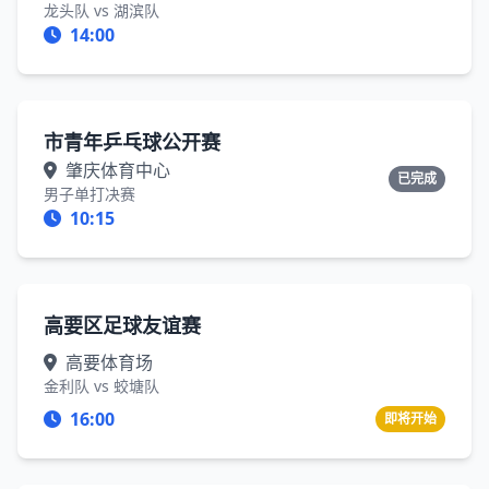
龙头队 vs 湖滨队
14:00
市青年乒乓球公开赛
肇庆体育中心
已完成
男子单打决赛
10:15
高要区足球友谊赛
高要体育场
金利队 vs 蛟塘队
16:00
即将开始