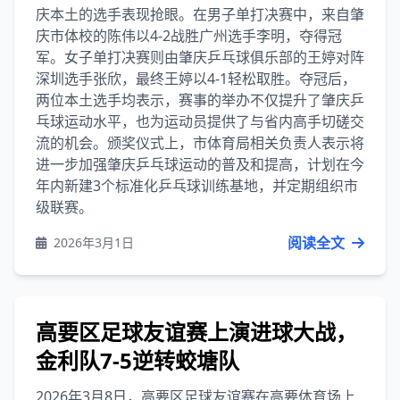
庆本土的选手表现抢眼。在男子单打决赛中，来自肇
庆市体校的陈伟以4-2战胜广州选手李明，夺得冠
军。女子单打决赛则由肇庆乒乓球俱乐部的王婷对阵
深圳选手张欣，最终王婷以4-1轻松取胜。夺冠后，
两位本土选手均表示，赛事的举办不仅提升了肇庆乒
乓球运动水平，也为运动员提供了与省内高手切磋交
流的机会。颁奖仪式上，市体育局相关负责人表示将
进一步加强肇庆乒乓球运动的普及和提高，计划在今
年内新建3个标准化乒乓球训练基地，并定期组织市
级联赛。
阅读全文
2026年3月1日
高要区足球友谊赛上演进球大战，
金利队7-5逆转蛟塘队
2026年3月8日，高要区足球友谊赛在高要体育场上