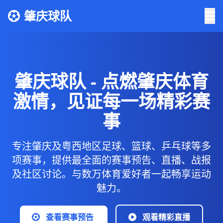
肇庆球队
肇庆球队 - 点燃肇庆体育
激情，见证每一场精彩赛
事
专注肇庆及粤西地区足球、篮球、乒乓球等多
项赛事，提供最全面的赛事预告、直播、战报
及社区讨论。与数万体育爱好者一起畅享运动
魅力。
查看赛事预告
观看精彩直播