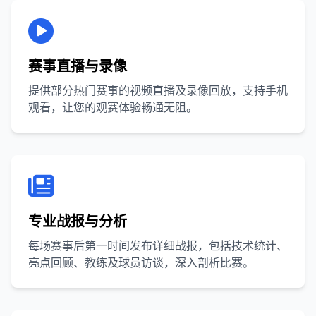
赛事直播与录像
提供部分热门赛事的视频直播及录像回放，支持手机
观看，让您的观赛体验畅通无阻。
专业战报与分析
每场赛事后第一时间发布详细战报，包括技术统计、
亮点回顾、教练及球员访谈，深入剖析比赛。