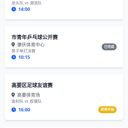
龙头队 vs 湖滨队
14:00
市青年乒乓球公开赛
肇庆体育中心
已完成
男子单打决赛
10:15
高要区足球友谊赛
高要体育场
金利队 vs 蛟塘队
16:00
即将开始