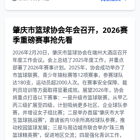
肇庆市篮球协会年会召开，2026赛
季重磅赛事抢先看
2026年2月20日，肇庆市篮球协会在端州大酒店召开
年度工作会议。会上总结了2025年度工作，并重点
部署了2026年赛事计划。2025年，协会成功举办了
市篮球联赛、青少年锦标赛等12项赛事，参赛球队
达180支，运动员超2000人次。在赛事安全保障、裁
判员培训等方面取得显著成效。展望2026年，协会
将重点打造以下赛事：一是升级市篮球联赛，从甲乙
丙三级扩展至四级，计划吸纳更多社区、企业球队参
赛，并增设女子组比赛；二是举办首届“肇庆市大学
生篮球挑战赛”，邀请省内10余所高校球队参赛，推
动校园篮球发展；三是与周边城市联合举办“珠三角
篮球精英赛”，促进地区交流；四是强化青训工作，