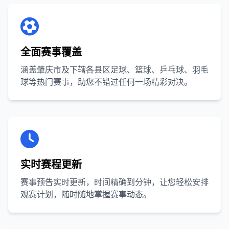
全面赛事覆盖
涵盖肇庆市及下辖各县区足球、篮球、乒乓球、羽毛
球等热门赛事，助您不错过任何一场精彩对决。
实时赛程更新
赛事预告实时更新，时间精确到分钟，让您轻松安排
观赛计划，随时随地掌握赛事动态。