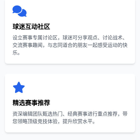
球迷互动社区
设立赛事专属讨论区，球迷可分享观点、讨论战术、
交流赛事趣闻，与志同道合的朋友一起感受运动的快
乐。
精选赛事推荐
资深编辑团队甄选热门、经典赛事进行重点推荐，带
您领略顶级竞技体验，提升欣赏水平。