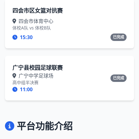
四会市区女篮对抗赛
四会市体育中心
体校A队 vs 体校B队
15:30
已完成
广宁县校园足球联赛
广宁中学足球场
已完成
高中组半决赛
11:00
平台功能介绍