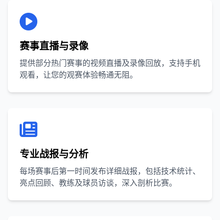
赛事直播与录像
提供部分热门赛事的视频直播及录像回放，支持手机
观看，让您的观赛体验畅通无阻。
专业战报与分析
每场赛事后第一时间发布详细战报，包括技术统计、
亮点回顾、教练及球员访谈，深入剖析比赛。