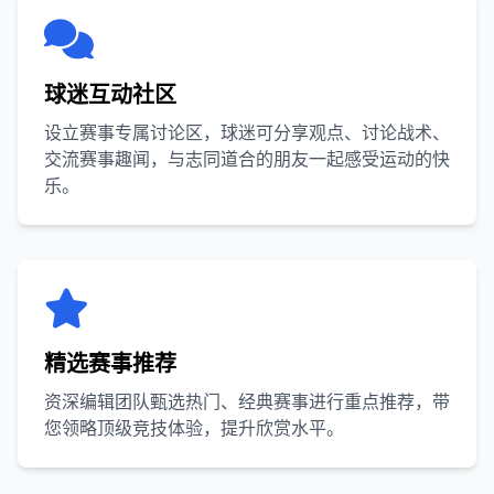
球迷互动社区
设立赛事专属讨论区，球迷可分享观点、讨论战术、
交流赛事趣闻，与志同道合的朋友一起感受运动的快
乐。
精选赛事推荐
资深编辑团队甄选热门、经典赛事进行重点推荐，带
您领略顶级竞技体验，提升欣赏水平。