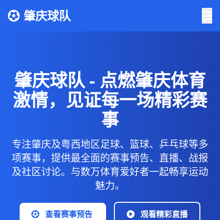
肇庆球队
肇庆球队 - 点燃肇庆体育
激情，见证每一场精彩赛
事
专注肇庆及粤西地区足球、篮球、乒乓球等多
项赛事，提供最全面的赛事预告、直播、战报
及社区讨论。与数万体育爱好者一起畅享运动
魅力。
查看赛事预告
观看精彩直播