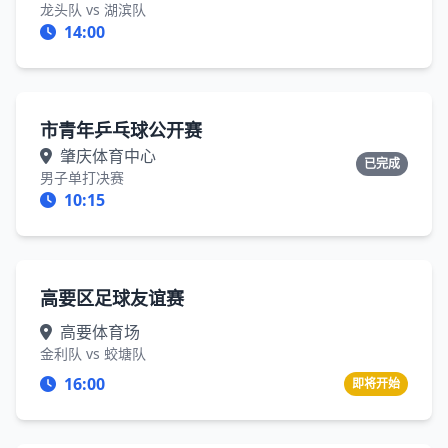
龙头队 vs 湖滨队
14:00
市青年乒乓球公开赛
肇庆体育中心
已完成
男子单打决赛
10:15
高要区足球友谊赛
高要体育场
金利队 vs 蛟塘队
16:00
即将开始