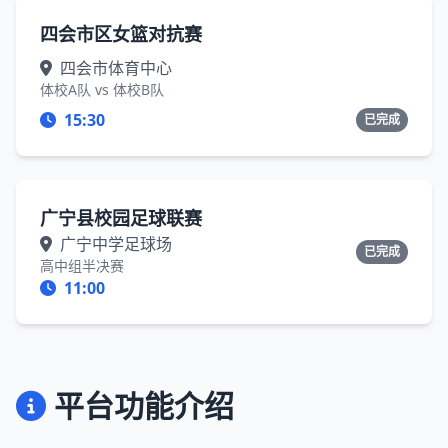
四会市区女篮对抗赛
四会市体育中心
体校A队 vs 体校B队
15:30
已完成
广宁县校园足球联赛
广宁中学足球场
已完成
高中组半决赛
11:00
平台功能介绍