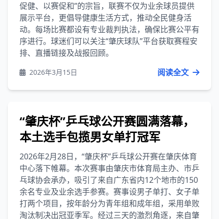
促健、以赛促和”的宗旨，联赛不仅为业余球员提供
展示平台，更倡导健康生活方式，推动全民健身活
动。每场比赛都设有专业裁判执法，确保比赛公平有
序进行。球迷们可以关注“肇庆球队”平台获取赛程安
排、直播链接及战报回顾。
阅读全文
2026年3月15日
“肇庆杯”乒乓球公开赛圆满落幕，
本土选手包揽男女单打冠军
2026年2月28日，“肇庆杯”乒乓球公开赛在肇庆体育
中心落下帷幕。本次赛事由肇庆市体育局主办、市乒
乓球协会承办，吸引了来自广东省内12个地市的150
余名专业及业余选手参赛。赛事设男子单打、女子单
打两个项目，按年龄分为青年组和成年组，采用单败
淘汰制决出冠亚季军。经过三天的激烈角逐，来自肇