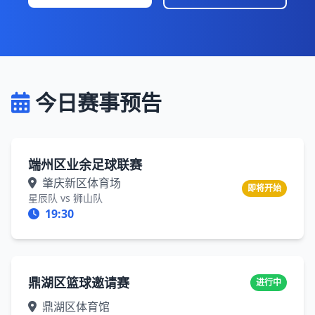
今日赛事预告
端州区业余足球联赛
肇庆新区体育场
即将开始
星辰队 vs 狮山队
19:30
鼎湖区篮球邀请赛
进行中
鼎湖区体育馆