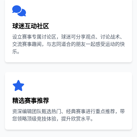
球迷互动社区
设立赛事专属讨论区，球迷可分享观点、讨论战术、
交流赛事趣闻，与志同道合的朋友一起感受运动的快
乐。
精选赛事推荐
资深编辑团队甄选热门、经典赛事进行重点推荐，带
您领略顶级竞技体验，提升欣赏水平。