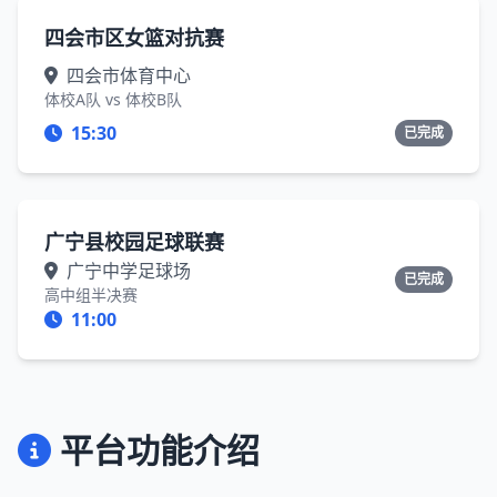
四会市区女篮对抗赛
四会市体育中心
体校A队 vs 体校B队
15:30
已完成
广宁县校园足球联赛
广宁中学足球场
已完成
高中组半决赛
11:00
平台功能介绍