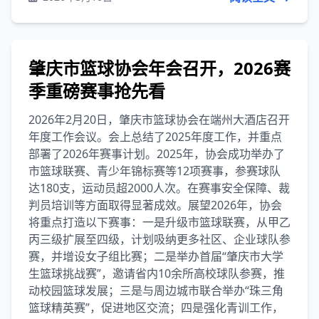
肇庆市篮球协会年会召开，2026赛
季重磅赛事抢先看
2026年2月20日，肇庆市篮球协会在端州大酒店召开
年度工作会议。会上总结了2025年度工作，并重点
部署了2026年赛事计划。2025年，协会成功举办了
市篮球联赛、青少年锦标赛等12项赛事，参赛球队
达180支，运动员超2000人次。在赛事安全保障、裁
判员培训等方面取得显著成效。展望2026年，协会
将重点打造以下赛事：一是升级市篮球联赛，从甲乙
丙三级扩展至四级，计划吸纳更多社区、企业球队参
赛，并增设女子组比赛；二是举办首届“肇庆市大学
生篮球挑战赛”，邀请省内10余所高校球队参赛，推
动校园篮球发展；三是与周边城市联合举办“珠三角
篮球精英赛”，促进地区交流；四是强化青训工作，