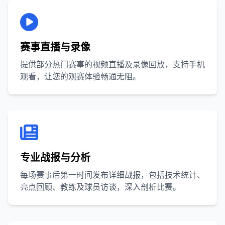
赛事直播与录像
提供部分热门赛事的视频直播及录像回放，支持手机
观看，让您的观赛体验畅通无阻。
专业战报与分析
每场赛事后第一时间发布详细战报，包括技术统计、
亮点回顾、教练及球员访谈，深入剖析比赛。