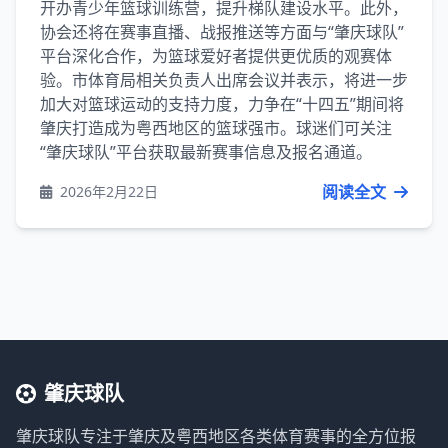
开办青少年篮球训练营，提升梯队建设水平。此外，
协会还将在赛事直播、战报推送等方面与“肇庆球队”
平台深化合作，为篮球爱好者提供更优质的观赛体
验。市体育局相关负责人出席会议并表示，将进一步
加大对篮球运动的支持力度，力争在“十四五”期间将
肇庆打造成为粤西地区的篮球强市。球迷们可关注
“肇庆球队”平台获取最新赛事信息及报名通道。
阅读全文
2026年2月22日
肇庆球队
肇庆球队专注于肇庆及粤西地区各类体育赛事的全方位报