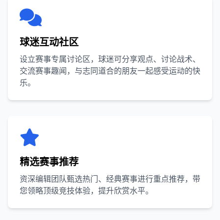
球迷互动社区
设立赛事专属讨论区，球迷可分享观点、讨论战术、
交流赛事趣闻，与志同道合的朋友一起感受运动的快
乐。
精选赛事推荐
资深编辑团队甄选热门、经典赛事进行重点推荐，带
您领略顶级竞技体验，提升欣赏水平。