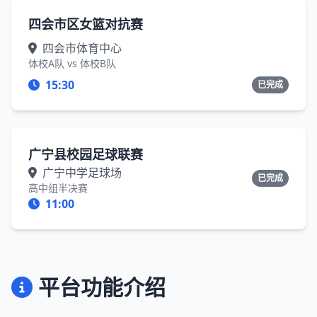
四会市区女篮对抗赛
四会市体育中心
体校A队 vs 体校B队
15:30
已完成
广宁县校园足球联赛
广宁中学足球场
已完成
高中组半决赛
11:00
平台功能介绍