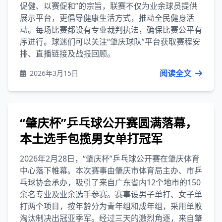
促健、以赛促和”的宗旨，联赛不仅为业余球员提供
展示平台，更倡导健康生活方式，推动全民健身活
动。每场比赛都设有专业裁判执法，确保比赛公平有
序进行。球迷们可以关注“肇庆球队”平台获取赛程安
排、直播链接及战报回顾。
阅读全文
2026年3月15日
“肇庆杯”乒乓球公开赛圆满落幕，
本土选手包揽男女单打冠军
2026年2月28日，“肇庆杯”乒乓球公开赛在肇庆体育
中心落下帷幕。本次赛事由肇庆市体育局主办、市乒
乓球协会承办，吸引了来自广东省内12个地市的150
余名专业及业余选手参赛。赛事设男子单打、女子单
打两个项目，按年龄分为青年组和成年组，采用单败
淘汰制决出冠亚季军。经过三天的激烈角逐，来自肇