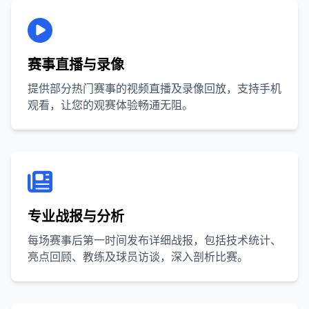
赛事直播与录像
提供部分热门赛事的视频直播及录像回放，支持手机
观看，让您的观赛体验畅通无阻。
专业战报与分析
每场赛事后第一时间发布详细战报，包括技术统计、
亮点回顾、教练及球员访谈，深入剖析比赛。