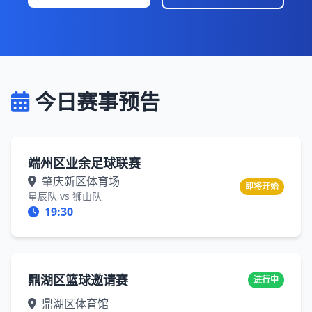
今日赛事预告
端州区业余足球联赛
肇庆新区体育场
即将开始
星辰队 vs 狮山队
19:30
鼎湖区篮球邀请赛
进行中
鼎湖区体育馆