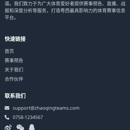
道。我们致力于为广大体育爱好者提供赛事预告、直播、战
报和深度分析等服务，打造粤西最具影响力的体育赛事信息
平台。
快速链接
首页
赛事预告
关于我们
合作伙伴
联系我们
support@zhaoqingteams.com
0758-1234567