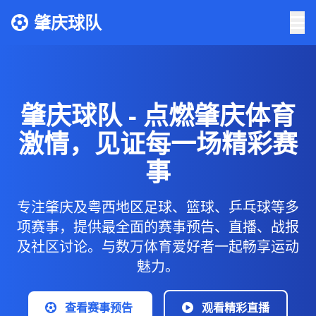
肇庆球队
肇庆球队 - 点燃肇庆体育
激情，见证每一场精彩赛
事
专注肇庆及粤西地区足球、篮球、乒乓球等多
项赛事，提供最全面的赛事预告、直播、战报
及社区讨论。与数万体育爱好者一起畅享运动
魅力。
查看赛事预告
观看精彩直播