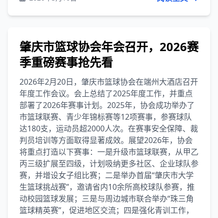
肇庆市篮球协会年会召开，2026赛
季重磅赛事抢先看
2026年2月20日，肇庆市篮球协会在端州大酒店召开
年度工作会议。会上总结了2025年度工作，并重点
部署了2026年赛事计划。2025年，协会成功举办了
市篮球联赛、青少年锦标赛等12项赛事，参赛球队
达180支，运动员超2000人次。在赛事安全保障、裁
判员培训等方面取得显著成效。展望2026年，协会
将重点打造以下赛事：一是升级市篮球联赛，从甲乙
丙三级扩展至四级，计划吸纳更多社区、企业球队参
赛，并增设女子组比赛；二是举办首届“肇庆市大学
生篮球挑战赛”，邀请省内10余所高校球队参赛，推
动校园篮球发展；三是与周边城市联合举办“珠三角
篮球精英赛”，促进地区交流；四是强化青训工作，