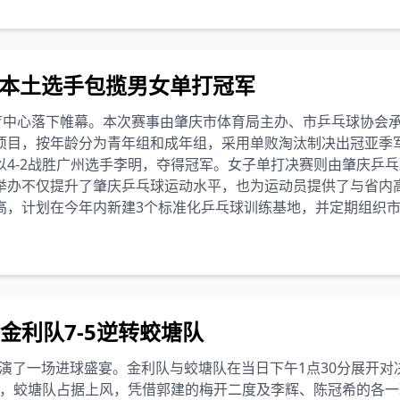
，本土选手包揽男女单打冠军
庆体育中心落下帷幕。本次赛事由肇庆市体育局主办、市乒乓球协会承
项目，按年龄分为青年组和成年组，采用单败淘汰制决出冠亚季
4-2战胜广州选手李明，夺得冠军。女子单打决赛则由肇庆乒乓
举办不仅提升了肇庆乒乓球运动水平，也为运动员提供了与省内
高，计划在今年内新建3个标准化乒乓球训练基地，并定期组织
金利队7-5逆转蛟塘队
上演了一场进球盛宴。金利队与蛟塘队在当日下午1点30分展开对
赛，蛟塘队占据上风，凭借郭建的梅开二度及李辉、陈冠希的各一