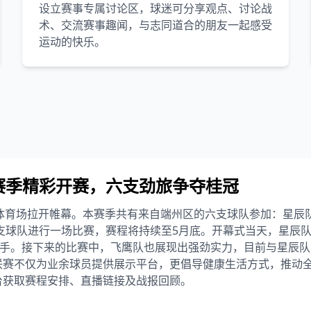
设立赛事专属讨论区，球迷可分享观点、讨论战
术、交流赛事趣闻，与志同道合的朋友一起感受
运动的快乐。
6赛季精彩开赛，六支劲旅争夺桂冠
新区体育场拉开帷幕。本赛季共有来自端州区的六支球队参加：星
支球队进行一场比赛，赛程将持续至5月底。开幕式当天，星辰
胜对手。接下来的比赛中，飞鹰队也展现出强劲实力，目前与星辰
，联赛不仅为业余球员提供展示平台，更倡导健康生活方式，推动
台获取赛程安排、直播链接及战报回顾。