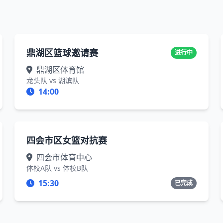
鼎湖区篮球邀请赛
进行中
鼎湖区体育馆
龙头队 vs 湖滨队
14:00
四会市区女篮对抗赛
四会市体育中心
体校A队 vs 体校B队
15:30
已完成