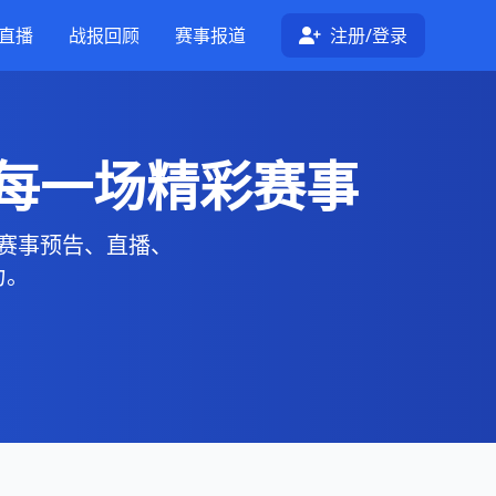
直播
战报回顾
赛事报道
注册/登录
证每一场精彩赛事
赛事预告、直播、
力。