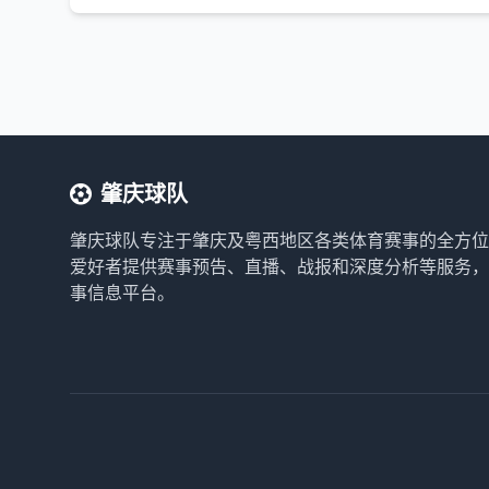
肇庆球队
肇庆球队专注于肇庆及粤西地区各类体育赛事的全方位
爱好者提供赛事预告、直播、战报和深度分析等服务，
事信息平台。