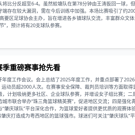
将比分反超至6-4。虽然蛟塘队在第78分钟由王涛扳回一球，
端存在较大漏洞，需在今后训练中加强。本场比赛吸引了约20
由高要区足球协会主办，旨在增进各乡镇球队交流，丰富群众文
节”，预计将有20支球队参赛。
赛季重磅赛事抢先看
开年度工作会议。会上总结了2025年度工作，并重点部署了202
，运动员超2000人次。在赛事安全保障、裁判员培训等方面取得
，计划吸纳更多社区、企业球队参赛，并增设女子组比赛；二是
边城市联合举办“珠三角篮球精英赛”，促进地区交流；四是强化
与“肇庆球队”平台深化合作，为篮球爱好者提供更优质的观赛体
将肇庆打造成为粤西地区的篮球强市。球迷们可关注“肇庆球队”