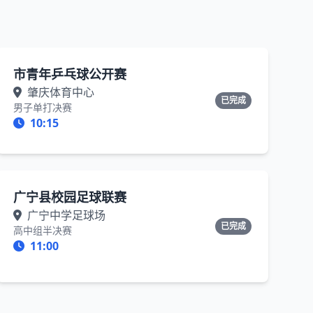
市青年乒乓球公开赛
肇庆体育中心
已完成
男子单打决赛
10:15
广宁县校园足球联赛
广宁中学足球场
已完成
高中组半决赛
11:00