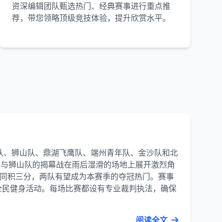
资深编辑团队甄选热门、经典赛事进行重点推
荐，带您领略顶级竞技体验，提升欣赏水平。
辰队、狮山队、鼎湖飞鹰队、端州青年队、金沙队和北
队与狮山队的揭幕战在雨后湿滑的场地上展开激烈角
队同积三分，两队有望成为本赛季的夺冠热门。赛事
全民健身活动。每场比赛都设有专业裁判执法，确保
阅读全文