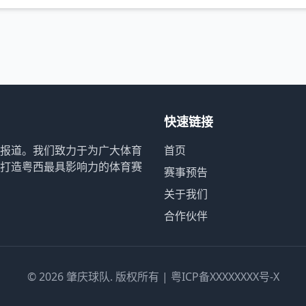
快速链接
报道。我们致力于为广大体育
首页
打造粤西最具影响力的体育赛
赛事预告
关于我们
合作伙伴
© 2026 肇庆球队. 版权所有 | 粤ICP备XXXXXXXX号-X