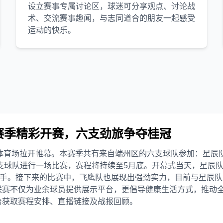
设立赛事专属讨论区，球迷可分享观点、讨论战
术、交流赛事趣闻，与志同道合的朋友一起感受
运动的快乐。
6赛季精彩开赛，六支劲旅争夺桂冠
新区体育场拉开帷幕。本赛季共有来自端州区的六支球队参加：星
支球队进行一场比赛，赛程将持续至5月底。开幕式当天，星辰
胜对手。接下来的比赛中，飞鹰队也展现出强劲实力，目前与星辰
，联赛不仅为业余球员提供展示平台，更倡导健康生活方式，推动
台获取赛程安排、直播链接及战报回顾。