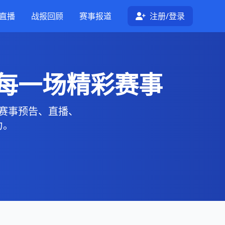
直播
战报回顾
赛事报道
注册/登录
证每一场精彩赛事
赛事预告、直播、
力。