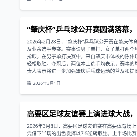
“肇庆杯”乒乓球公开赛圆满落幕
2026年2月28日，“肇庆杯”乒乓球公开赛在肇
及业余选手参赛。赛事设男子单打、女子单打两个
抢眼。在男子单打决赛中，来自肇庆市体校的陈伟以
轻松取胜。夺冠后，两位本土选手均表示，赛事的
责人表示将进一步加强肇庆乒乓球运动的普及和提
2026年3月1日
高要区足球友谊赛上演进球大战，
2026年3月8日，高要区足球友谊赛在高要体育场
凭借下半场的出色发挥以7-5逆转取胜。上半场比