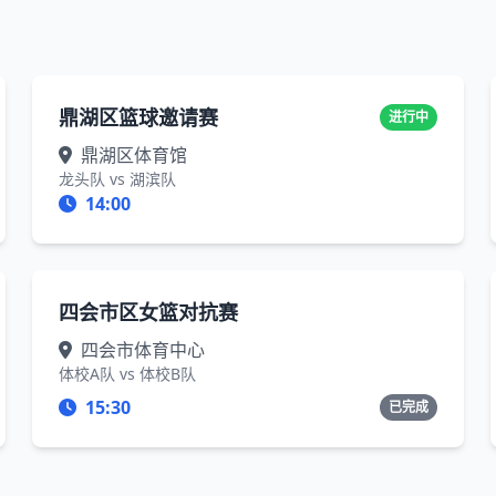
鼎湖区篮球邀请赛
进行中
鼎湖区体育馆
龙头队 vs 湖滨队
14:00
四会市区女篮对抗赛
四会市体育中心
体校A队 vs 体校B队
15:30
已完成