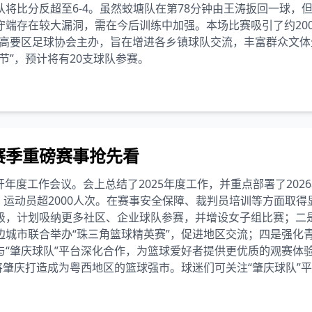
将比分反超至6-4。虽然蛟塘队在第78分钟由王涛扳回一球，
端存在较大漏洞，需在今后训练中加强。本场比赛吸引了约20
由高要区足球协会主办，旨在增进各乡镇球队交流，丰富群众文
节”，预计将有20支球队参赛。
赛季重磅赛事抢先看
开年度工作会议。会上总结了2025年度工作，并重点部署了202
，运动员超2000人次。在赛事安全保障、裁判员培训等方面取得
，计划吸纳更多社区、企业球队参赛，并增设女子组比赛；二是
边城市联合举办“珠三角篮球精英赛”，促进地区交流；四是强化
与“肇庆球队”平台深化合作，为篮球爱好者提供更优质的观赛体
将肇庆打造成为粤西地区的篮球强市。球迷们可关注“肇庆球队”