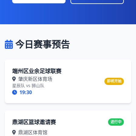
今日赛事预告
端州区业余足球联赛
肇庆新区体育场
即将开始
星辰队 vs 狮山队
19:30
鼎湖区篮球邀请赛
进行中
鼎湖区体育馆