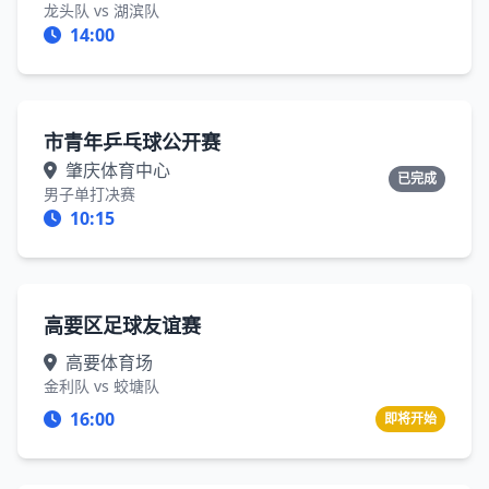
龙头队 vs 湖滨队
14:00
市青年乒乓球公开赛
肇庆体育中心
已完成
男子单打决赛
10:15
高要区足球友谊赛
高要体育场
金利队 vs 蛟塘队
16:00
即将开始