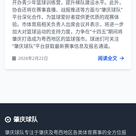
开办青少年篮球训练营，提升梯队建设水平。此外，
协会还将在赛事直播、战报推送等方面与“肇庆球队”
平台深化合作，为篮球爱好者提供更优质的观赛体
验。市体育局相关负责人出席会议并表示，将进一步
加大对篮球运动的支持力度，力争在“十四五”期间将
肇庆打造成为粤西地区的篮球强市。球迷们可关注
“肇庆球队”平台获取最新赛事信息及报名通道。
阅读全文
2026年2月22日
肇庆球队
肇庆球队专注于肇庆及粤西地区各类体育赛事的全方位报