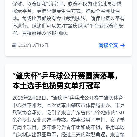
促健、以赛促和”的宗旨，联赛不仅为业余球员提供
展示平台，更倡导健康生活方式，推动全民健身活
动。每场比赛都设有专业裁判执法，确保比赛公平有
序进行。球迷们可以关注“肇庆球队”平台获取赛程安
排、直播链接及战报回顾。
阅读全文
2026年3月15日
“肇庆杯”乒乓球公开赛圆满落幕，
本土选手包揽男女单打冠军
2026年2月28日，“肇庆杯”乒乓球公开赛在肇庆体育
中心落下帷幕。本次赛事由肇庆市体育局主办、市乒
乓球协会承办，吸引了来自广东省内12个地市的150
余名专业及业余选手参赛。赛事设男子单打、女子单
打两个项目，按年龄分为青年组和成年组，采用单败
淘汰制决出冠亚季军。经过三天的激烈角逐，来自肇