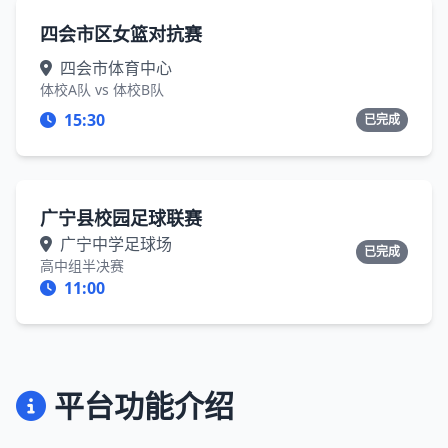
四会市区女篮对抗赛
四会市体育中心
体校A队 vs 体校B队
15:30
已完成
广宁县校园足球联赛
广宁中学足球场
已完成
高中组半决赛
11:00
平台功能介绍