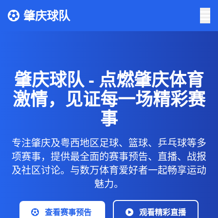
肇庆球队
肇庆球队 - 点燃肇庆体育
激情，见证每一场精彩赛
事
专注肇庆及粤西地区足球、篮球、乒乓球等多
项赛事，提供最全面的赛事预告、直播、战报
及社区讨论。与数万体育爱好者一起畅享运动
魅力。
查看赛事预告
观看精彩直播