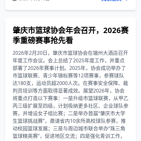
肇庆市篮球协会年会召开，2026赛
季重磅赛事抢先看
2026年2月20日，肇庆市篮球协会在端州大酒店召开
年度工作会议。会上总结了2025年度工作，并重点
部署了2026年赛事计划。2025年，协会成功举办了
市篮球联赛、青少年锦标赛等12项赛事，参赛球队
达180支，运动员超2000人次。在赛事安全保障、裁
判员培训等方面取得显著成效。展望2026年，协会
将重点打造以下赛事：一是升级市篮球联赛，从甲乙
丙三级扩展至四级，计划吸纳更多社区、企业球队参
赛，并增设女子组比赛；二是举办首届“肇庆市大学
生篮球挑战赛”，邀请省内10余所高校球队参赛，推
动校园篮球发展；三是与周边城市联合举办“珠三角
篮球精英赛”，促进地区交流；四是强化青训工作，