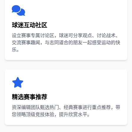
球迷互动社区
设立赛事专属讨论区，球迷可分享观点、讨论战术、
交流赛事趣闻，与志同道合的朋友一起感受运动的快
乐。
精选赛事推荐
资深编辑团队甄选热门、经典赛事进行重点推荐，带
您领略顶级竞技体验，提升欣赏水平。