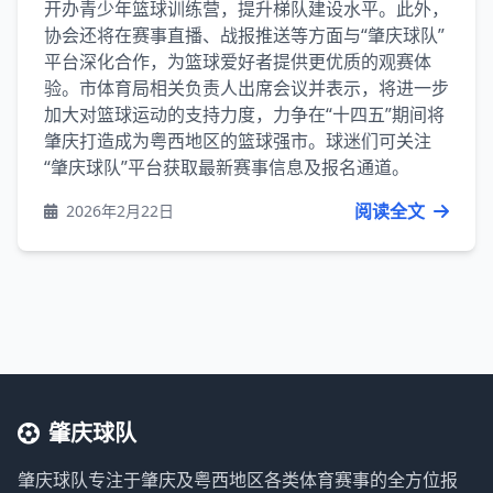
开办青少年篮球训练营，提升梯队建设水平。此外，
协会还将在赛事直播、战报推送等方面与“肇庆球队”
平台深化合作，为篮球爱好者提供更优质的观赛体
验。市体育局相关负责人出席会议并表示，将进一步
加大对篮球运动的支持力度，力争在“十四五”期间将
肇庆打造成为粤西地区的篮球强市。球迷们可关注
“肇庆球队”平台获取最新赛事信息及报名通道。
阅读全文
2026年2月22日
肇庆球队
肇庆球队专注于肇庆及粤西地区各类体育赛事的全方位报