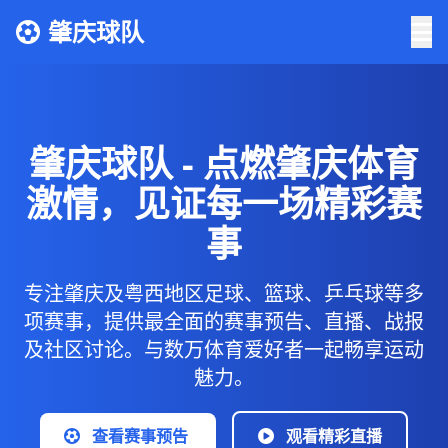
肇庆球队
肇庆球队 - 点燃肇庆体育
激情，见证每一场精彩赛
事
专注肇庆及粤西地区足球、篮球、乒乓球等多
项赛事，提供最全面的赛事预告、直播、战报
及社区讨论。与数万体育爱好者一起畅享运动
魅力。
查看赛事预告
观看精彩直播