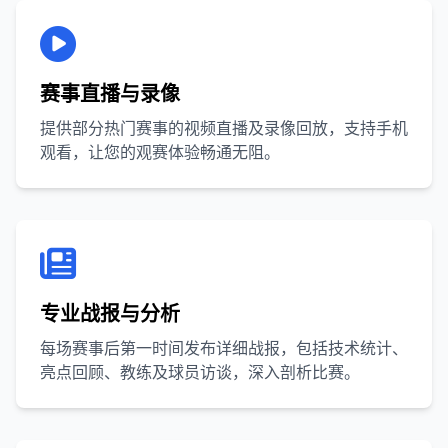
赛事直播与录像
提供部分热门赛事的视频直播及录像回放，支持手机
观看，让您的观赛体验畅通无阻。
专业战报与分析
每场赛事后第一时间发布详细战报，包括技术统计、
亮点回顾、教练及球员访谈，深入剖析比赛。