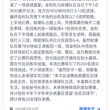
演了一场进球盛宴。金利队与蛟塘队在当日下午1点
30分展开对决，双方在90分钟内共打入12粒进球，
最终金利队凭借下半场的出色发挥以7-5逆转取胜。
上半场比赛，蛟塘队占据上风，凭借郭建的梅开二度
及李辉、陈冠希的各一球取得4-1的领先优势。金利
队在下半场换上前锋周磊后，形势发生逆转。周磊接
连打入三球，帮助球队将比分反超至6-4。虽然蛟塘
队在第78分钟由王涛扳回一球，但金利队中场张伟
在终场前打入锁定胜局的一球。赛后，双方教练均肯
定了比赛的观赏性，但也指出防守端存在较大漏洞，
需在今后训练中加强。本场比赛吸引了约200名观众
现场观战，不少球迷表示：“虽然防守一般，但能看
到这么多进球实在过瘾！”本次友谊赛由高要区足球
协会主办，旨在增进各乡镇球队交流，丰富群众文体
生活。协会秘书长表示，未来将继续组织类似赛事，
并计划在今年下半年举办高要区首届“全民足球节”，
预计将有20支球队参赛。
阅读全文
2026年3月10日