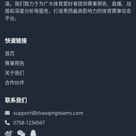
道。我们致力于为广大体育爱好者提供赛事预告、直播、战
报和深度分析等服务，打造粤西最具影响力的体育赛事信息
平台。
快速链接
首页
赛事预告
关于我们
合作伙伴
联系我们
support@zhaoqingteams.com
0758-1234567