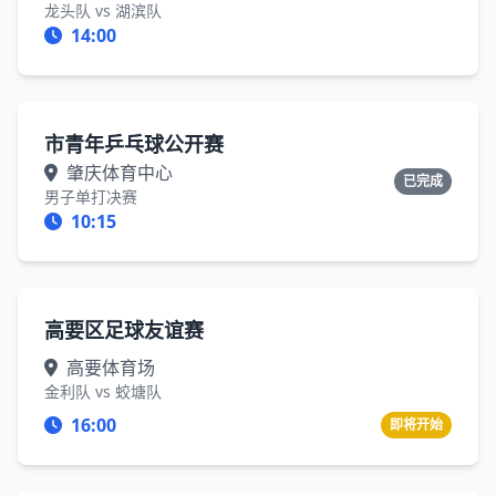
龙头队 vs 湖滨队
14:00
市青年乒乓球公开赛
肇庆体育中心
已完成
男子单打决赛
10:15
高要区足球友谊赛
高要体育场
金利队 vs 蛟塘队
16:00
即将开始