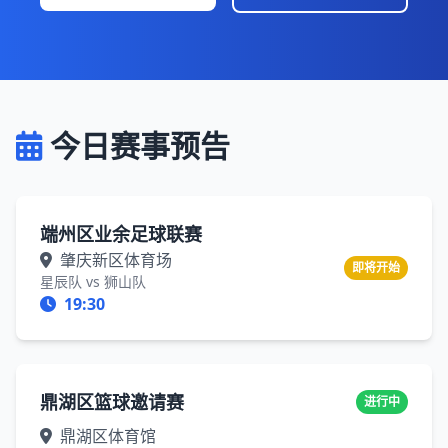
今日赛事预告
端州区业余足球联赛
肇庆新区体育场
即将开始
星辰队 vs 狮山队
19:30
鼎湖区篮球邀请赛
进行中
鼎湖区体育馆