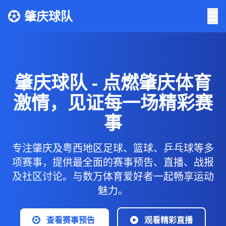
肇庆球队
肇庆球队 - 点燃肇庆体育
激情，见证每一场精彩赛
事
专注肇庆及粤西地区足球、篮球、乒乓球等多
项赛事，提供最全面的赛事预告、直播、战报
及社区讨论。与数万体育爱好者一起畅享运动
魅力。
查看赛事预告
观看精彩直播