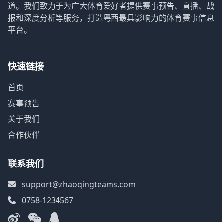
道。我们致力于为广大体育爱好者提供赛事预告、直播、战
报和深度分析等服务，打造粤西最具影响力的体育赛事信息
平台。
快速链接
首页
赛事预告
关于我们
合作伙伴
联系我们
support@zhaoqingteams.com
0758-1234567