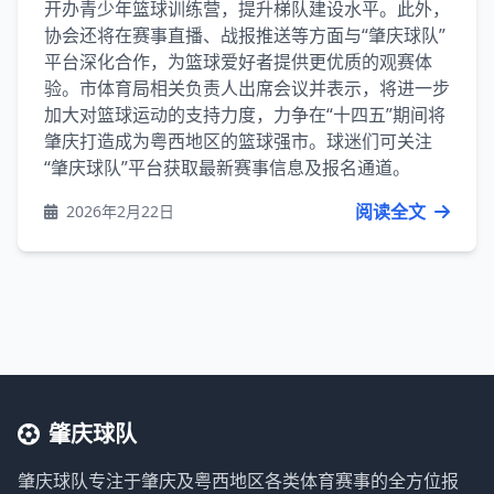
开办青少年篮球训练营，提升梯队建设水平。此外，
协会还将在赛事直播、战报推送等方面与“肇庆球队”
平台深化合作，为篮球爱好者提供更优质的观赛体
验。市体育局相关负责人出席会议并表示，将进一步
加大对篮球运动的支持力度，力争在“十四五”期间将
肇庆打造成为粤西地区的篮球强市。球迷们可关注
“肇庆球队”平台获取最新赛事信息及报名通道。
阅读全文
2026年2月22日
肇庆球队
肇庆球队专注于肇庆及粤西地区各类体育赛事的全方位报