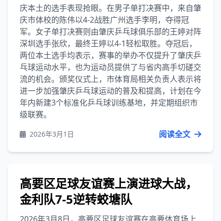
庆本土的选手表现抢眼。在男子单打决赛中，来自肇
庆市体校的陈伟以4-2战胜广州选手李明，夺得冠
军。女子单打决赛则由肇庆乒乓球俱乐部的王婷对阵
深圳选手张欣，最终王婷以4-1轻松取胜。夺冠后，
两位本土选手均表示，赛事的举办不仅提升了肇庆乒
乓球运动水平，也为运动员提供了与省内高手切磋交
流的机会。颁奖仪式上，市体育局相关负责人表示将
进一步加强肇庆乒乓球运动的普及和提高，计划在今
年内新建3个标准化乒乓球训练基地，并定期组织市
级联赛。
阅读全文
2026年3月1日
高要区足球友谊赛上演进球大战，
金利队7-5逆转蛟塘队
2026年3月8日，高要区足球友谊赛在高要体育场上