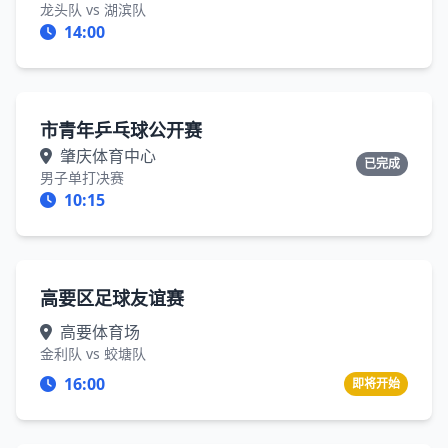
龙头队 vs 湖滨队
14:00
市青年乒乓球公开赛
肇庆体育中心
已完成
男子单打决赛
10:15
高要区足球友谊赛
高要体育场
金利队 vs 蛟塘队
16:00
即将开始