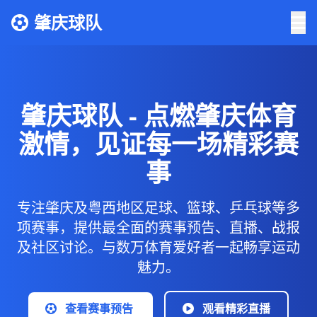
肇庆球队
肇庆球队 - 点燃肇庆体育
激情，见证每一场精彩赛
事
专注肇庆及粤西地区足球、篮球、乒乓球等多
项赛事，提供最全面的赛事预告、直播、战报
及社区讨论。与数万体育爱好者一起畅享运动
魅力。
查看赛事预告
观看精彩直播