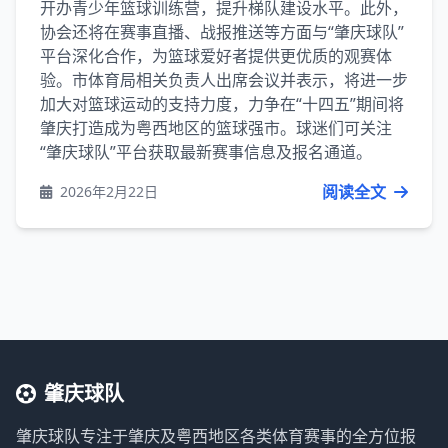
开办青少年篮球训练营，提升梯队建设水平。此外，
协会还将在赛事直播、战报推送等方面与“肇庆球队”
平台深化合作，为篮球爱好者提供更优质的观赛体
验。市体育局相关负责人出席会议并表示，将进一步
加大对篮球运动的支持力度，力争在“十四五”期间将
肇庆打造成为粤西地区的篮球强市。球迷们可关注
“肇庆球队”平台获取最新赛事信息及报名通道。
阅读全文
2026年2月22日
肇庆球队
肇庆球队专注于肇庆及粤西地区各类体育赛事的全方位报