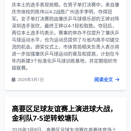
庆本土的选手表现抢眼。在男子单打决赛中，来自肇
庆市体校的陈伟以4-2战胜广州选手李明，夺得冠
军。女子单打决赛则由肇庆乒乓球俱乐部的王婷对阵
深圳选手张欣，最终王婷以4-1轻松取胜。夺冠后，
两位本土选手均表示，赛事的举办不仅提升了肇庆乒
乓球运动水平，也为运动员提供了与省内高手切磋交
流的机会。颁奖仪式上，市体育局相关负责人表示将
进一步加强肇庆乒乓球运动的普及和提高，计划在今
年内新建3个标准化乒乓球训练基地，并定期组织市
级联赛。
阅读全文
2026年3月1日
高要区足球友谊赛上演进球大战，
金利队7-5逆转蛟塘队
2026年3月8日，高要区足球友谊赛在高要体育场上