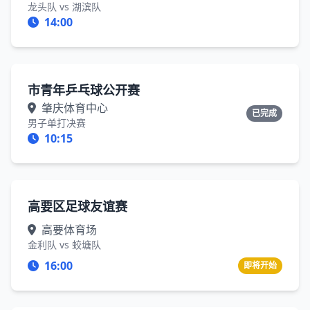
龙头队 vs 湖滨队
14:00
市青年乒乓球公开赛
肇庆体育中心
已完成
男子单打决赛
10:15
高要区足球友谊赛
高要体育场
金利队 vs 蛟塘队
16:00
即将开始