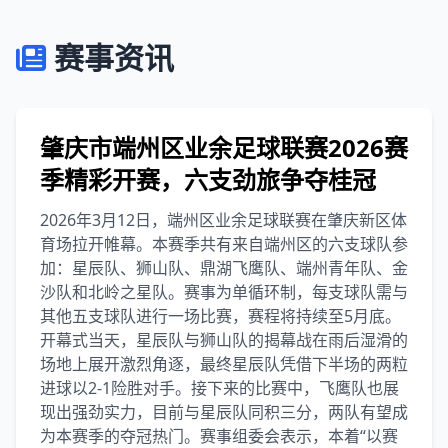
赛事资讯
肇庆市端州区业余足球联赛2026赛
季精彩开赛，六支劲旅争夺桂冠
2026年3月12日，端州区业余足球联赛在肇庆新区体
育场拉开帷幕。本赛季共有来自端州区的六支球队参
加：星辰队、狮山队、鼎湖飞鹰队、端州青年队、金
沙队和北岭之星队。赛事为单循环制，每支球队需与
其他五支球队进行一场比赛，赛程将持续至5月底。
开幕式当天，星辰队与狮山队的揭幕战在雨后湿滑的
场地上展开激烈角逐，最终星辰队凭借下半场的两粒
进球以2-1险胜对手。接下来的比赛中，飞鹰队也展
现出强劲实力，目前与星辰队同积三分，两队有望成
为本赛季的夺冠热门。赛事组委会表示，本着“以赛