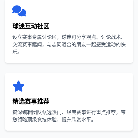
球迷互动社区
设立赛事专属讨论区，球迷可分享观点、讨论战术、
交流赛事趣闻，与志同道合的朋友一起感受运动的快
乐。
精选赛事推荐
资深编辑团队甄选热门、经典赛事进行重点推荐，带
您领略顶级竞技体验，提升欣赏水平。