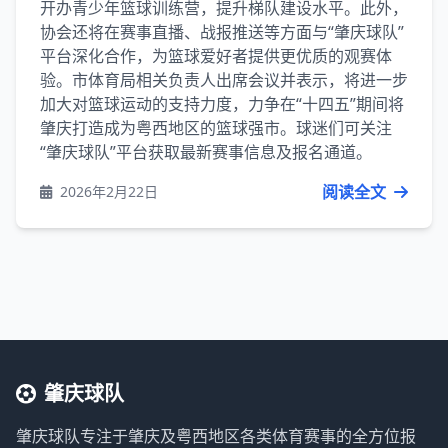
开办青少年篮球训练营，提升梯队建设水平。此外，
协会还将在赛事直播、战报推送等方面与“肇庆球队”
平台深化合作，为篮球爱好者提供更优质的观赛体
验。市体育局相关负责人出席会议并表示，将进一步
加大对篮球运动的支持力度，力争在“十四五”期间将
肇庆打造成为粤西地区的篮球强市。球迷们可关注
“肇庆球队”平台获取最新赛事信息及报名通道。
阅读全文
2026年2月22日
肇庆球队
肇庆球队专注于肇庆及粤西地区各类体育赛事的全方位报