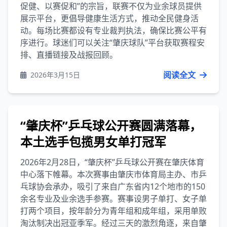
促健、以赛促和”的宗旨，联赛不仅为业余球员提供
展示平台，更倡导健康生活方式，推动全民健身活
动。每场比赛都设有专业裁判执法，确保比赛公平有
序进行。球迷们可以关注“肇庆球队”平台获取赛程安
排、直播链接及战报回顾。
阅读全文
2026年3月15日
“肇庆杯”乒乓球公开赛圆满落幕，
本土选手包揽男女单打冠军
2026年2月28日，“肇庆杯”乒乓球公开赛在肇庆体育
中心落下帷幕。本次赛事由肇庆市体育局主办、市乒
乓球协会承办，吸引了来自广东省内12个地市的150
余名专业及业余选手参赛。赛事设男子单打、女子单
打两个项目，按年龄分为青年组和成年组，采用单败
淘汰制决出冠亚季军。经过三天的激烈角逐，来自肇