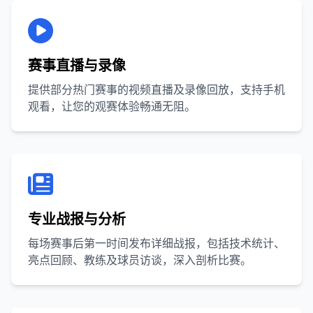
赛事直播与录像
提供部分热门赛事的视频直播及录像回放，支持手机
观看，让您的观赛体验畅通无阻。
专业战报与分析
每场赛事后第一时间发布详细战报，包括技术统计、
亮点回顾、教练及球员访谈，深入剖析比赛。