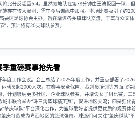
将比分反超至6-4。虽然蛟塘队在第78分钟由王涛扳回一球，
端存在较大漏洞，需在今后训练中加强。本场比赛吸引了约20
由高要区足球协会主办，旨在增进各乡镇球队交流，丰富群众文
节”，预计将有20支球队参赛。
赛季重磅赛事抢先看
开年度工作会议。会上总结了2025年度工作，并重点部署了202
，运动员超2000人次。在赛事安全保障、裁判员培训等方面取得
，计划吸纳更多社区、企业球队参赛，并增设女子组比赛；二是
边城市联合举办“珠三角篮球精英赛”，促进地区交流；四是强化
与“肇庆球队”平台深化合作，为篮球爱好者提供更优质的观赛体
将肇庆打造成为粤西地区的篮球强市。球迷们可关注“肇庆球队”