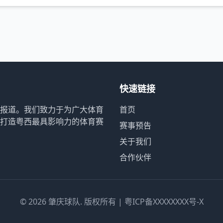
快速链接
报道。我们致力于为广大体育
首页
打造粤西最具影响力的体育赛
赛事预告
关于我们
合作伙伴
© 2026 肇庆球队. 版权所有 | 粤ICP备XXXXXXXX号-X