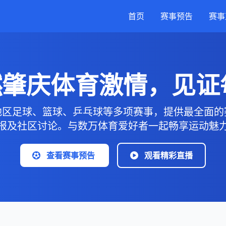
首页
赛事预告
赛事
点燃肇庆体育激情，见
地区足球、篮球、乒乓球等多项赛事，提供最全面的
报及社区讨论。与数万体育爱好者一起畅享运动魅
查看赛事预告
观看精彩直播