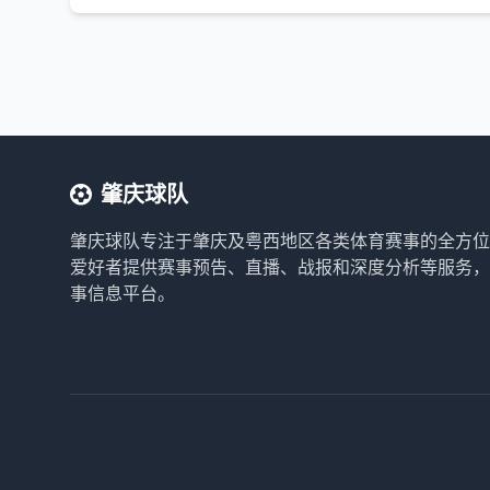
肇庆球队
肇庆球队专注于肇庆及粤西地区各类体育赛事的全方位
爱好者提供赛事预告、直播、战报和深度分析等服务，
事信息平台。