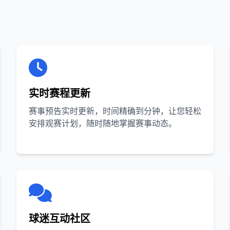
实时赛程更新
赛事预告实时更新，时间精确到分钟，让您轻松
安排观赛计划，随时随地掌握赛事动态。
球迷互动社区