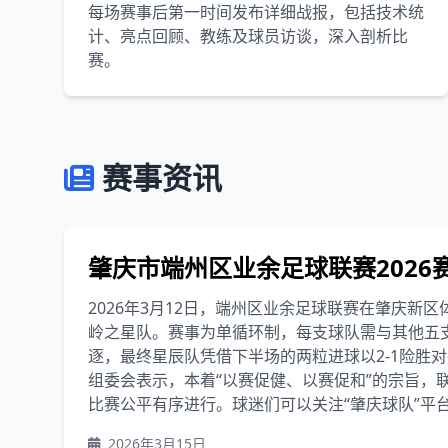
每场赛事后第一时间发布详细战报，包括技术统
计、亮点回顾、教练及球员访谈，深入剖析比
赛。
赛事资讯
肇庆市端州区业余足球联赛202
2026年3月12日，端州区业余足球联赛在肇庆
岭之星队。赛事为单循环制，每支球队需与其他五
逐，最终星辰队凭借下半场的两粒进球以2-1险
组委会表示，本着“以赛促健、以赛促和”的宗旨
比赛公平有序进行。球迷们可以关注“肇庆球队”平
2026年3月15日