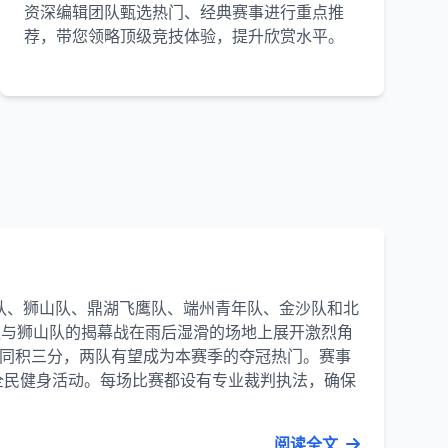
资深编辑团队甄选热门、经典赛事进行重点推
荐，带您领略顶级竞技体验，提升欣赏水平。
辰队、狮山队、鼎湖飞鹰队、端州青年队、金沙队和北
队与狮山队的揭幕战在雨后湿滑的场地上展开激烈角
队同积三分，两队有望成为本赛季的夺冠热门。赛事
全民健身活动。每场比赛都设有专业裁判执法，确保
阅读全文