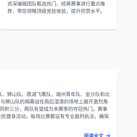
资深编辑团队甄选热门、经典赛事进行重点推
荐，带您领略顶级竞技体验，提升欣赏水平。
辰队、狮山队、鼎湖飞鹰队、端州青年队、金沙队和北
队与狮山队的揭幕战在雨后湿滑的场地上展开激烈角
队同积三分，两队有望成为本赛季的夺冠热门。赛事
全民健身活动。每场比赛都设有专业裁判执法，确保
阅读全文