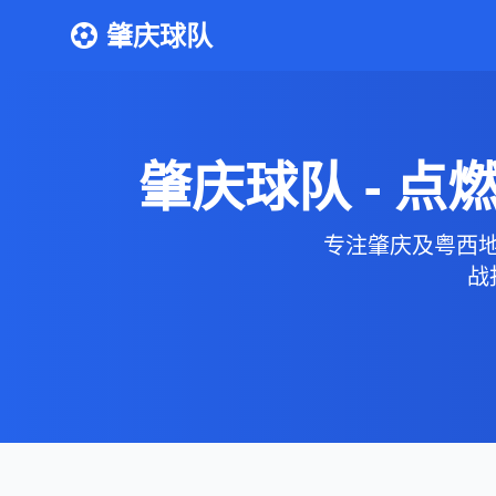
肇庆球队
肇庆球队 - 
专注肇庆及粤西
战