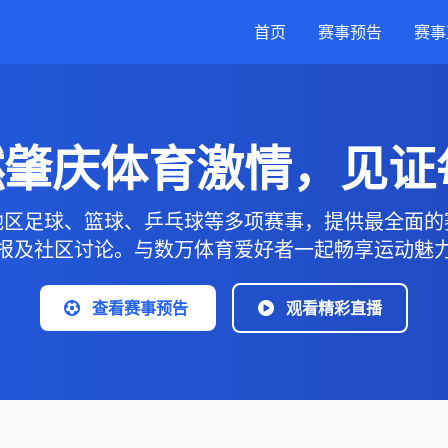
首页
赛事预告
赛事
点燃肇庆体育激情，见
地区足球、篮球、乒乓球等多项赛事，提供最全面的
报及社区讨论。与数万体育爱好者一起畅享运动魅
查看赛事预告
观看精彩直播