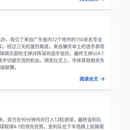
办，吸引了来自广东省内12个地市的150余名专业
军。经过三天的激烈角逐，来自肇庆本土的选手表现
球俱乐部的王婷对阵深圳选手张欣，最终王婷以4-1
高手切磋交流的机会。颁奖仪式上，市体育局相关负
市级联赛。
阅读全文
决，双方在90分钟内共打入12粒进球，最终金利队
球取得4-1的领先优势。金利队在下半场换上前锋周