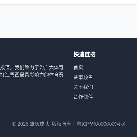
快速链接
报道。我们致力于为广大体育
首页
打造粤西最具影响力的体育赛
赛事预告
关于我们
合作伙伴
© 2026 肇庆球队. 版权所有 | 粤ICP备XXXXXXXX号-X