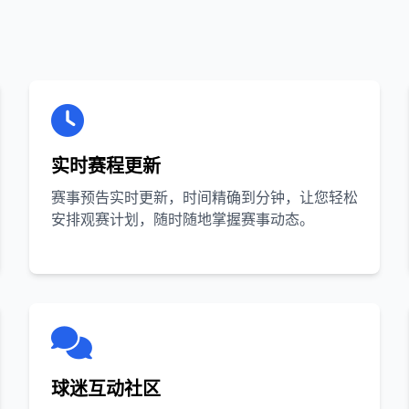
实时赛程更新
赛事预告实时更新，时间精确到分钟，让您轻松
安排观赛计划，随时随地掌握赛事动态。
球迷互动社区