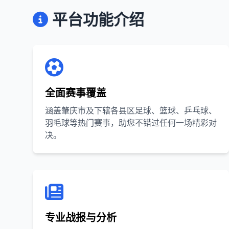
平台功能介绍
全面赛事覆盖
涵盖肇庆市及下辖各县区足球、篮球、乒乓球、
羽毛球等热门赛事，助您不错过任何一场精彩对
决。
专业战报与分析