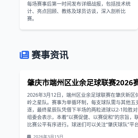
每场赛事后第一时间发布详细战报，包括技术统
计、亮点回顾、教练及球员访谈，深入剖析比
赛。
赛事资讯
肇庆市端州区业余足球联赛202
2026年3月12日，端州区业余足球联赛在肇庆
岭之星队。赛事为单循环制，每支球队需与其他五
逐，最终星辰队凭借下半场的两粒进球以2-1险
组委会表示，本着“以赛促健、以赛促和”的宗旨
比赛公平有序进行。球迷们可以关注“肇庆球队”平
2026年3月15日