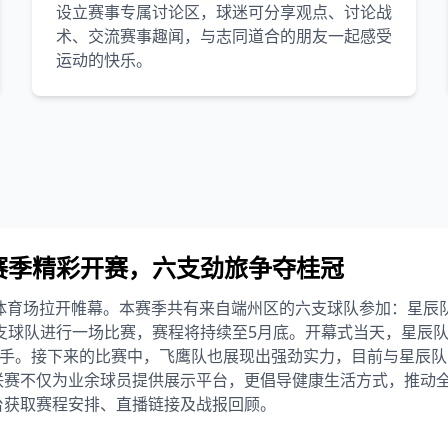
设立赛事专属讨论区，球迷可分享观点、讨论战
术、交流赛事趣闻，与志同道合的朋友一起感受
运动的快乐。
6赛季精彩开赛，六支劲旅争夺桂冠
新区体育场拉开帷幕。本赛季共有来自端州区的六支球队参加：星
支球队进行一场比赛，赛程将持续至5月底。开幕式当天，星辰
胜对手。接下来的比赛中，飞鹰队也展现出强劲实力，目前与星辰
，联赛不仅为业余球员提供展示平台，更倡导健康生活方式，推动
台获取赛程安排、直播链接及战报回顾。