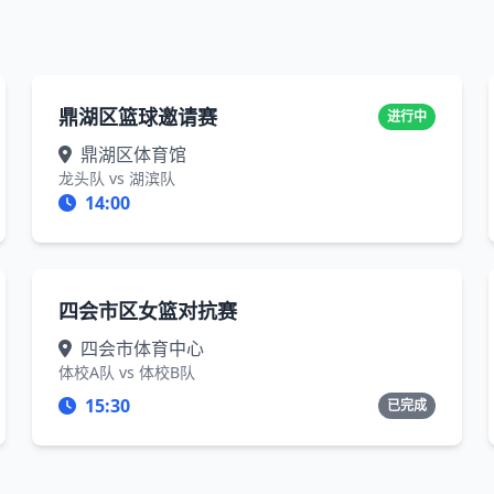
鼎湖区篮球邀请赛
进行中
鼎湖区体育馆
龙头队 vs 湖滨队
14:00
四会市区女篮对抗赛
四会市体育中心
体校A队 vs 体校B队
15:30
已完成