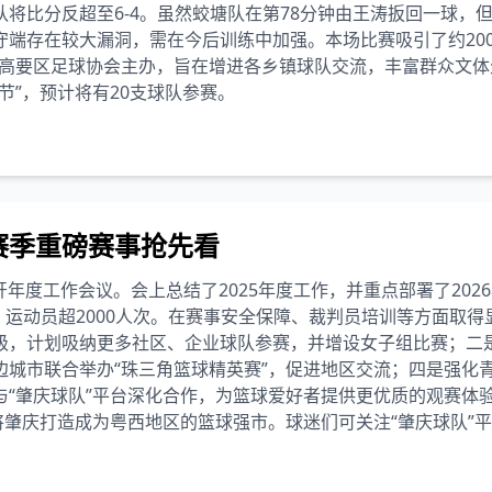
将比分反超至6-4。虽然蛟塘队在第78分钟由王涛扳回一球，
端存在较大漏洞，需在今后训练中加强。本场比赛吸引了约20
由高要区足球协会主办，旨在增进各乡镇球队交流，丰富群众文
节”，预计将有20支球队参赛。
赛季重磅赛事抢先看
开年度工作会议。会上总结了2025年度工作，并重点部署了202
，运动员超2000人次。在赛事安全保障、裁判员培训等方面取得
，计划吸纳更多社区、企业球队参赛，并增设女子组比赛；二是
边城市联合举办“珠三角篮球精英赛”，促进地区交流；四是强化
与“肇庆球队”平台深化合作，为篮球爱好者提供更优质的观赛体
将肇庆打造成为粤西地区的篮球强市。球迷们可关注“肇庆球队”