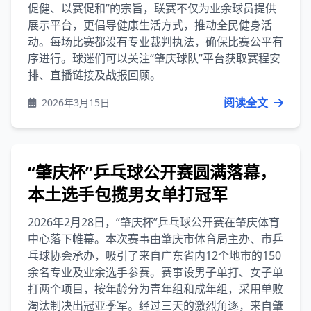
促健、以赛促和”的宗旨，联赛不仅为业余球员提供
展示平台，更倡导健康生活方式，推动全民健身活
动。每场比赛都设有专业裁判执法，确保比赛公平有
序进行。球迷们可以关注“肇庆球队”平台获取赛程安
排、直播链接及战报回顾。
阅读全文
2026年3月15日
“肇庆杯”乒乓球公开赛圆满落幕，
本土选手包揽男女单打冠军
2026年2月28日，“肇庆杯”乒乓球公开赛在肇庆体育
中心落下帷幕。本次赛事由肇庆市体育局主办、市乒
乓球协会承办，吸引了来自广东省内12个地市的150
余名专业及业余选手参赛。赛事设男子单打、女子单
打两个项目，按年龄分为青年组和成年组，采用单败
淘汰制决出冠亚季军。经过三天的激烈角逐，来自肇