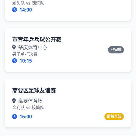
龙头队 vs 湖滨队
14:00
市青年乒乓球公开赛
肇庆体育中心
已完成
男子单打决赛
10:15
高要区足球友谊赛
高要体育场
金利队 vs 蛟塘队
16:00
即将开始