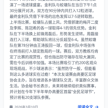
演了一场进球盛宴。金利队与蛟塘队在当日下午1点
30分展开对决，双方在90分钟内共打入12粒进球，
最终金利队凭借下半场的出色发挥以7-5逆转取胜。
上半场比赛，蛟塘队占据上风，凭借郭建的梅开二度
及李辉、陈冠希的各一球取得4-1的领先优势。金利
队在下半场换上前锋周磊后，形势发生逆转。周磊接
连打入三球，帮助球队将比分反超至6-4。虽然蛟塘
队在第78分钟由王涛扳回一球，但金利队中场张伟
在终场前打入锁定胜局的一球。赛后，双方教练均肯
定了比赛的观赏性，但也指出防守端存在较大漏洞，
需在今后训练中加强。本场比赛吸引了约200名观众
现场观战，不少球迷表示：“虽然防守一般，但能看
到这么多进球实在过瘾！”本次友谊赛由高要区足球
协会主办，旨在增进各乡镇球队交流，丰富群众文体
生活。协会秘书长表示，未来将继续组织类似赛事，
并计划在今年下半年举办高要区首届“全民足球节”，
预计将有20支球队参赛。
阅读全文
2026年3月10日