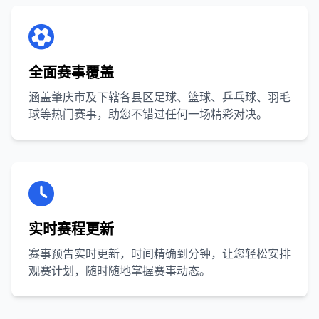
全面赛事覆盖
涵盖肇庆市及下辖各县区足球、篮球、乒乓球、羽毛
球等热门赛事，助您不错过任何一场精彩对决。
实时赛程更新
赛事预告实时更新，时间精确到分钟，让您轻松安排
观赛计划，随时随地掌握赛事动态。