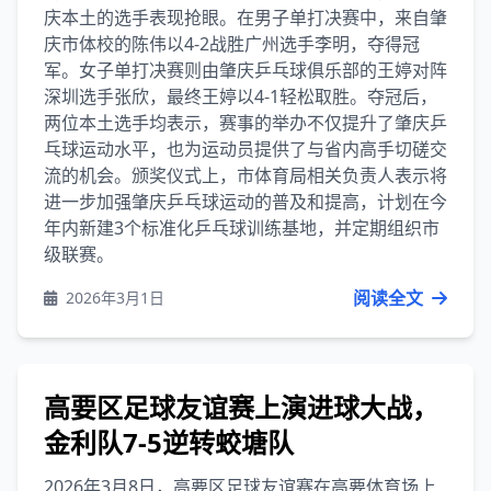
庆本土的选手表现抢眼。在男子单打决赛中，来自肇
庆市体校的陈伟以4-2战胜广州选手李明，夺得冠
军。女子单打决赛则由肇庆乒乓球俱乐部的王婷对阵
深圳选手张欣，最终王婷以4-1轻松取胜。夺冠后，
两位本土选手均表示，赛事的举办不仅提升了肇庆乒
乓球运动水平，也为运动员提供了与省内高手切磋交
流的机会。颁奖仪式上，市体育局相关负责人表示将
进一步加强肇庆乒乓球运动的普及和提高，计划在今
年内新建3个标准化乒乓球训练基地，并定期组织市
级联赛。
阅读全文
2026年3月1日
高要区足球友谊赛上演进球大战，
金利队7-5逆转蛟塘队
2026年3月8日，高要区足球友谊赛在高要体育场上