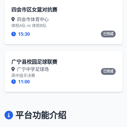
四会市区女篮对抗赛
四会市体育中心
体校A队 vs 体校B队
15:30
已完成
广宁县校园足球联赛
广宁中学足球场
已完成
高中组半决赛
11:00
平台功能介绍