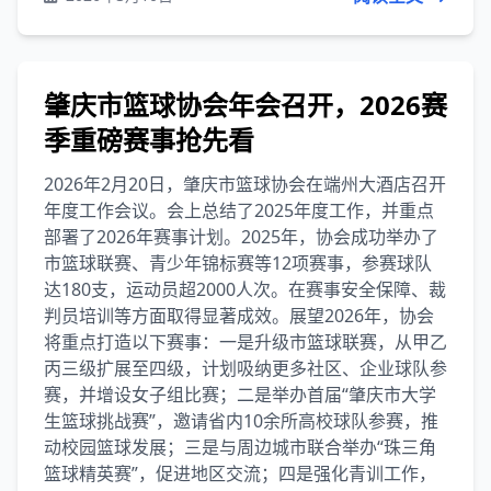
肇庆市篮球协会年会召开，2026赛
季重磅赛事抢先看
2026年2月20日，肇庆市篮球协会在端州大酒店召开
年度工作会议。会上总结了2025年度工作，并重点
部署了2026年赛事计划。2025年，协会成功举办了
市篮球联赛、青少年锦标赛等12项赛事，参赛球队
达180支，运动员超2000人次。在赛事安全保障、裁
判员培训等方面取得显著成效。展望2026年，协会
将重点打造以下赛事：一是升级市篮球联赛，从甲乙
丙三级扩展至四级，计划吸纳更多社区、企业球队参
赛，并增设女子组比赛；二是举办首届“肇庆市大学
生篮球挑战赛”，邀请省内10余所高校球队参赛，推
动校园篮球发展；三是与周边城市联合举办“珠三角
篮球精英赛”，促进地区交流；四是强化青训工作，