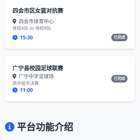
四会市区女篮对抗赛
四会市体育中心
体校A队 vs 体校B队
15:30
已完成
广宁县校园足球联赛
广宁中学足球场
已完成
高中组半决赛
11:00
平台功能介绍