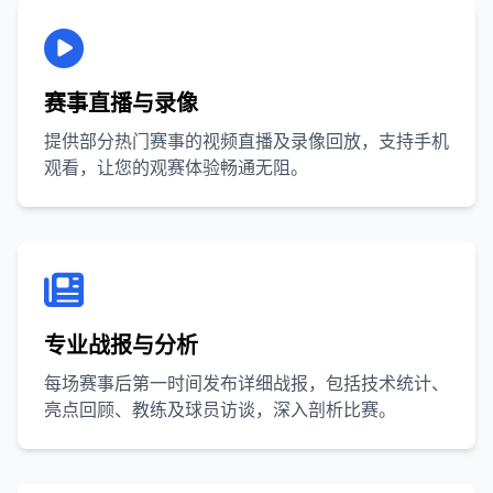
赛事直播与录像
提供部分热门赛事的视频直播及录像回放，支持手机
观看，让您的观赛体验畅通无阻。
专业战报与分析
每场赛事后第一时间发布详细战报，包括技术统计、
亮点回顾、教练及球员访谈，深入剖析比赛。