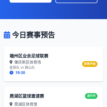
今日赛事预告
端州区业余足球联赛
肇庆新区体育场
即将开始
星辰队 vs 狮山队
19:30
鼎湖区篮球邀请赛
进行中
鼎湖区体育馆