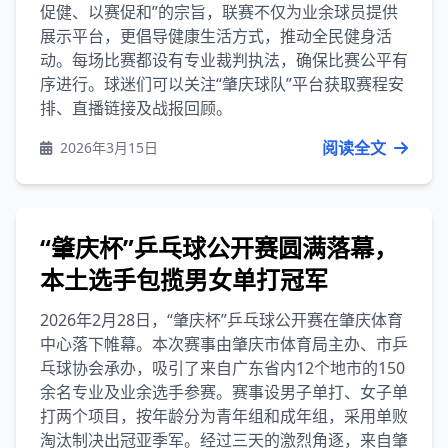
促健、以赛促和”的宗旨，联赛不仅为业余球员提供
展示平台，更倡导健康生活方式，推动全民健身活
动。每场比赛都设有专业裁判执法，确保比赛公平有
序进行。球迷们可以关注“肇庆球队”平台获取赛程安
排、直播链接及战报回顾。
阅读全文
2026年3月15日
“肇庆杯”乒乓球公开赛圆满落幕，
本土选手包揽男女单打冠军
2026年2月28日，“肇庆杯”乒乓球公开赛在肇庆体育
中心落下帷幕。本次赛事由肇庆市体育局主办、市乒
乓球协会承办，吸引了来自广东省内12个地市的150
余名专业及业余选手参赛。赛事设男子单打、女子单
打两个项目，按年龄分为青年组和成年组，采用单败
淘汰制决出冠亚季军。经过三天的激烈角逐，来自肇