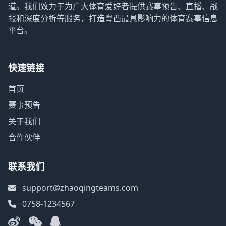
道。我们致力于为广大体育爱好者提供赛事预告、直播、战
报和深度分析等服务，打造粤西最具影响力的体育赛事信息
平台。
快速链接
首页
赛事预告
关于我们
合作伙伴
联系我们
support@zhaoqingteams.com
0758-1234567