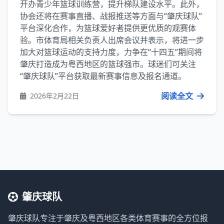
开办青少年篮球训练营，提升梯队建设水平。此外，
协会还将在赛事直播、战报推送等方面与“肇庆球队”
平台深化合作，为篮球爱好者提供更优质的观赛体
验。市体育局相关负责人出席会议并表示，将进一步
加大对篮球运动的支持力度，力争在“十四五”期间将
肇庆打造成为粤西地区的篮球强市。球迷们可关注
“肇庆球队”平台获取最新赛事信息及报名通道。
阅读全文
2026年2月22日
肇庆球队
肇庆球队专注于肇庆及粤西地区各类体育赛事的全方位报