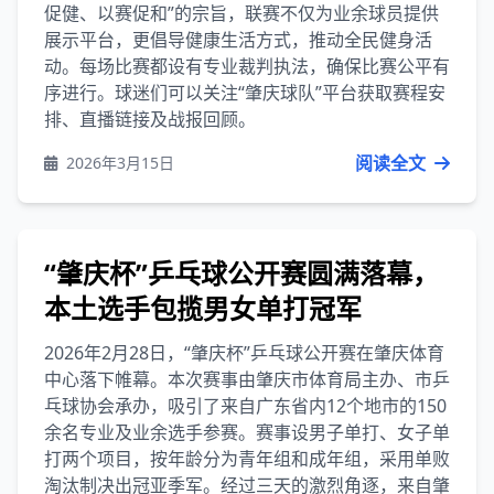
促健、以赛促和”的宗旨，联赛不仅为业余球员提供
展示平台，更倡导健康生活方式，推动全民健身活
动。每场比赛都设有专业裁判执法，确保比赛公平有
序进行。球迷们可以关注“肇庆球队”平台获取赛程安
排、直播链接及战报回顾。
阅读全文
2026年3月15日
“肇庆杯”乒乓球公开赛圆满落幕，
本土选手包揽男女单打冠军
2026年2月28日，“肇庆杯”乒乓球公开赛在肇庆体育
中心落下帷幕。本次赛事由肇庆市体育局主办、市乒
乓球协会承办，吸引了来自广东省内12个地市的150
余名专业及业余选手参赛。赛事设男子单打、女子单
打两个项目，按年龄分为青年组和成年组，采用单败
淘汰制决出冠亚季军。经过三天的激烈角逐，来自肇