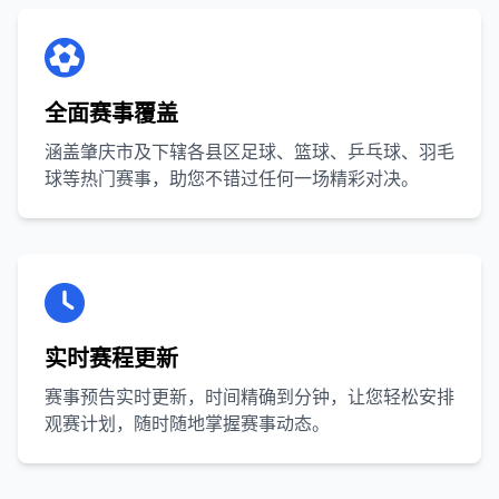
全面赛事覆盖
涵盖肇庆市及下辖各县区足球、篮球、乒乓球、羽毛
球等热门赛事，助您不错过任何一场精彩对决。
实时赛程更新
赛事预告实时更新，时间精确到分钟，让您轻松安排
观赛计划，随时随地掌握赛事动态。