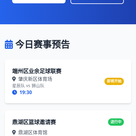
今日赛事预告
端州区业余足球联赛
肇庆新区体育场
即将开始
星辰队 vs 狮山队
19:30
鼎湖区篮球邀请赛
进行中
鼎湖区体育馆