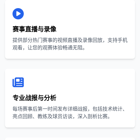
赛事直播与录像
提供部分热门赛事的视频直播及录像回放，支持手机
观看，让您的观赛体验畅通无阻。
专业战报与分析
每场赛事后第一时间发布详细战报，包括技术统计、
亮点回顾、教练及球员访谈，深入剖析比赛。