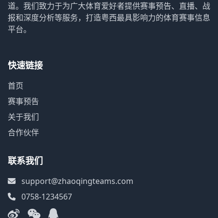
道。我们致力于为广大体育爱好者提供赛事预告、直播、战
报和深度分析等服务，打造粤西最具影响力的体育赛事信息
平台。
快速链接
首页
赛事预告
关于我们
合作伙伴
联系我们
support@zhaoqingteams.com
0758-1234567