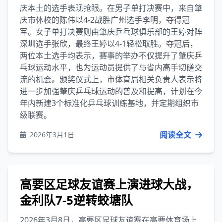
庆本土的选手表现抢眼。在男子单打决赛中，来自肇
庆市体校的陈伟以4-2战胜广州选手李明，夺得冠
军。女子单打决赛则由肇庆乒乓球俱乐部的王婷对阵
深圳选手张欣，最终王婷以4-1轻松取胜。夺冠后，
两位本土选手均表示，赛事的举办不仅提升了肇庆乒
乓球运动水平，也为运动员提供了与省内高手切磋交
流的机会。颁奖仪式上，市体育局相关负责人表示将
进一步加强肇庆乒乓球运动的普及和提高，计划在今
年内新建3个标准化乒乓球训练基地，并定期组织市
级联赛。
阅读全文
2026年3月1日
高要区足球友谊赛上演进球大战，
金利队7-5逆转蛟塘队
2026年3月8日，高要区足球友谊赛在高要体育场上