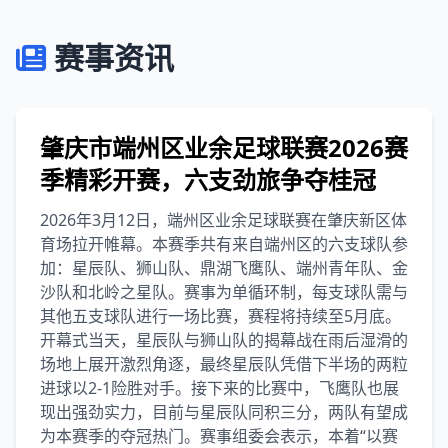
赛事资讯
肇庆市端州区业余足球联赛2026赛
季精彩开赛，六支劲旅争夺桂冠
2026年3月12日，端州区业余足球联赛在肇庆新区体
育场拉开帷幕。本赛季共有来自端州区的六支球队参
加：星辰队、狮山队、鼎湖飞鹰队、端州青年队、金
沙队和北岭之星队。赛事为单循环制，每支球队需与
其他五支球队进行一场比赛，赛程将持续至5月底。
开幕式当天，星辰队与狮山队的揭幕战在雨后湿滑的
场地上展开激烈角逐，最终星辰队凭借下半场的两粒
进球以2-1险胜对手。接下来的比赛中，飞鹰队也展
现出强劲实力，目前与星辰队同积三分，两队有望成
为本赛季的夺冠热门。赛事组委会表示，本着“以赛