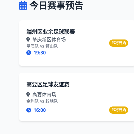
今日赛事预告
端州区业余足球联赛
肇庆新区体育场
即将开始
星辰队 vs 狮山队
19:30
高要区足球友谊赛
高要体育场
金利队 vs 蛟塘队
16:00
即将开始