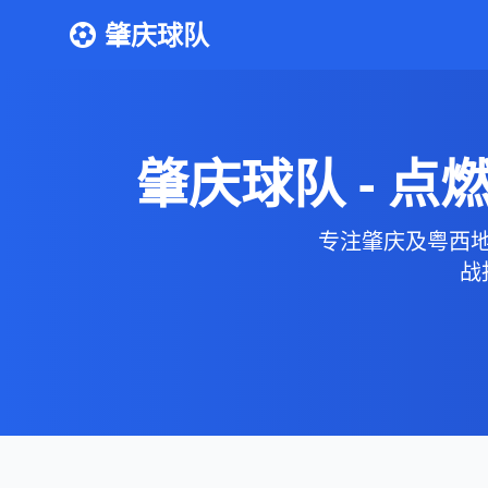
肇庆球队
肇庆球队 - 
专注肇庆及粤西
战