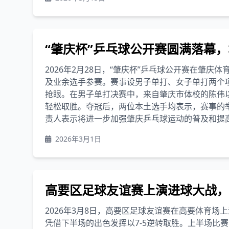
“肇庆杯”乒乓球公开赛圆满落幕
2026年2月28日，“肇庆杯”乒乓球公开赛在肇
及业余选手参赛。赛事设男子单打、女子单打两个
抢眼。在男子单打决赛中，来自肇庆市体校的陈伟以
轻松取胜。夺冠后，两位本土选手均表示，赛事的
责人表示将进一步加强肇庆乒乓球运动的普及和提
2026年3月1日
高要区足球友谊赛上演进球大战，
2026年3月8日，高要区足球友谊赛在高要体育场
凭借下半场的出色发挥以7-5逆转取胜。上半场比