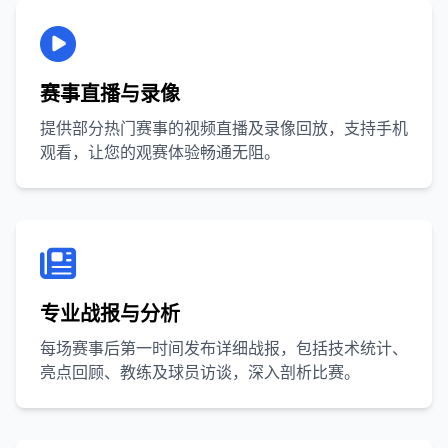
赛事直播与录像
提供部分热门赛事的视频直播及录像回放，支持手机
观看，让您的观赛体验畅通无阻。
专业战报与分析
每场赛事后第一时间发布详细战报，包括技术统计、
亮点回顾、教练及球员访谈，深入剖析比赛。