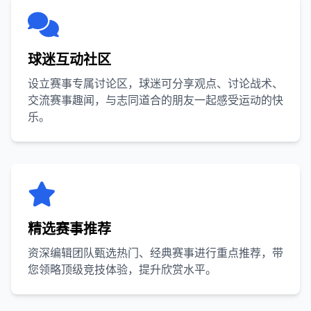
球迷互动社区
设立赛事专属讨论区，球迷可分享观点、讨论战术、
交流赛事趣闻，与志同道合的朋友一起感受运动的快
乐。
精选赛事推荐
资深编辑团队甄选热门、经典赛事进行重点推荐，带
您领略顶级竞技体验，提升欣赏水平。