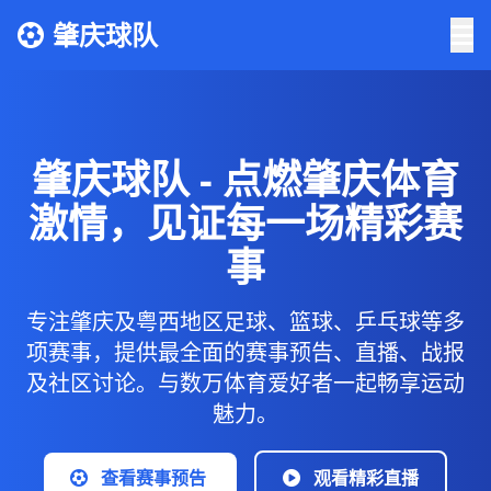
肇庆球队
肇庆球队 - 点燃肇庆体育
激情，见证每一场精彩赛
事
专注肇庆及粤西地区足球、篮球、乒乓球等多
项赛事，提供最全面的赛事预告、直播、战报
及社区讨论。与数万体育爱好者一起畅享运动
魅力。
查看赛事预告
观看精彩直播