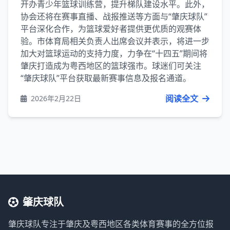
开办青少年篮球训练营，提升梯队建设水平。此外，
协会还将在赛事直播、战报推送等方面与“肇庆球队”
平台深化合作，为篮球爱好者提供更优质的观赛体
验。市体育局相关负责人出席会议并表示，将进一步
加大对篮球运动的支持力度，力争在“十四五”期间将
肇庆打造成为粤西地区的篮球强市。球迷们可关注
“肇庆球队”平台获取最新赛事信息及报名通道。
阅读全文
2026年2月22日
肇庆球队
肇庆球队专注于肇庆及粤西地区各类体育赛事的全方位报