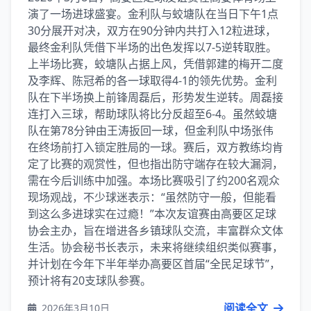
演了一场进球盛宴。金利队与蛟塘队在当日下午1点
30分展开对决，双方在90分钟内共打入12粒进球，
最终金利队凭借下半场的出色发挥以7-5逆转取胜。
上半场比赛，蛟塘队占据上风，凭借郭建的梅开二度
及李辉、陈冠希的各一球取得4-1的领先优势。金利
队在下半场换上前锋周磊后，形势发生逆转。周磊接
连打入三球，帮助球队将比分反超至6-4。虽然蛟塘
队在第78分钟由王涛扳回一球，但金利队中场张伟
在终场前打入锁定胜局的一球。赛后，双方教练均肯
定了比赛的观赏性，但也指出防守端存在较大漏洞，
需在今后训练中加强。本场比赛吸引了约200名观众
现场观战，不少球迷表示：“虽然防守一般，但能看
到这么多进球实在过瘾！”本次友谊赛由高要区足球
协会主办，旨在增进各乡镇球队交流，丰富群众文体
生活。协会秘书长表示，未来将继续组织类似赛事，
并计划在今年下半年举办高要区首届“全民足球节”，
预计将有20支球队参赛。
阅读全文
2026年3月10日