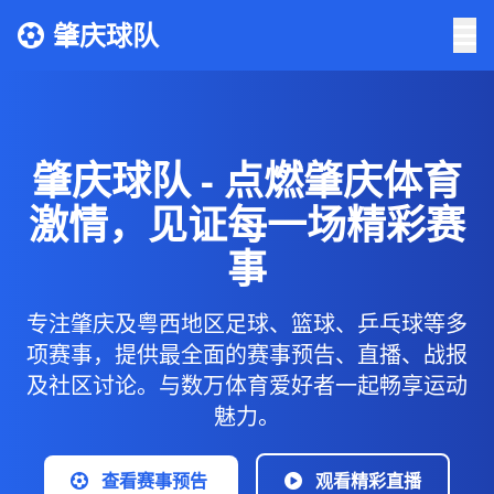
肇庆球队
肇庆球队 - 点燃肇庆体育
激情，见证每一场精彩赛
事
专注肇庆及粤西地区足球、篮球、乒乓球等多
项赛事，提供最全面的赛事预告、直播、战报
及社区讨论。与数万体育爱好者一起畅享运动
魅力。
查看赛事预告
观看精彩直播