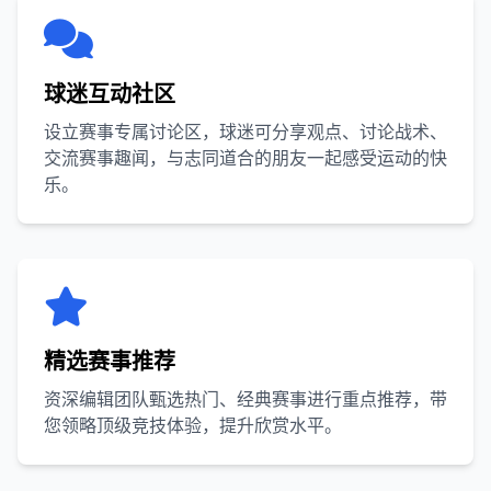
球迷互动社区
设立赛事专属讨论区，球迷可分享观点、讨论战术、
交流赛事趣闻，与志同道合的朋友一起感受运动的快
乐。
精选赛事推荐
资深编辑团队甄选热门、经典赛事进行重点推荐，带
您领略顶级竞技体验，提升欣赏水平。