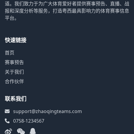
道。我们致力于为广大体育爱好者提供赛事预告、直播、战
报和深度分析等服务，打造粤西最具影响力的体育赛事信息
平台。
快速链接
首页
赛事预告
关于我们
合作伙伴
联系我们
support@zhaoqingteams.com
0758-1234567