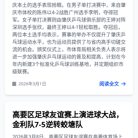
庆本土的选手表现抢眼。在男子单打决赛中，来自肇
庆市体校的陈伟以4-2战胜广州选手李明，夺得冠
军。女子单打决赛则由肇庆乒乓球俱乐部的王婷对阵
深圳选手张欣，最终王婷以4-1轻松取胜。夺冠后，
两位本土选手均表示，赛事的举办不仅提升了肇庆乒
乓球运动水平，也为运动员提供了与省内高手切磋交
流的机会。颁奖仪式上，市体育局相关负责人表示将
进一步加强肇庆乒乓球运动的普及和提高，计划在今
年内新建3个标准化乒乓球训练基地，并定期组织市
级联赛。
阅读全文
2026年3月1日
高要区足球友谊赛上演进球大战，
金利队7-5逆转蛟塘队
2026年3月8日，高要区足球友谊赛在高要体育场上