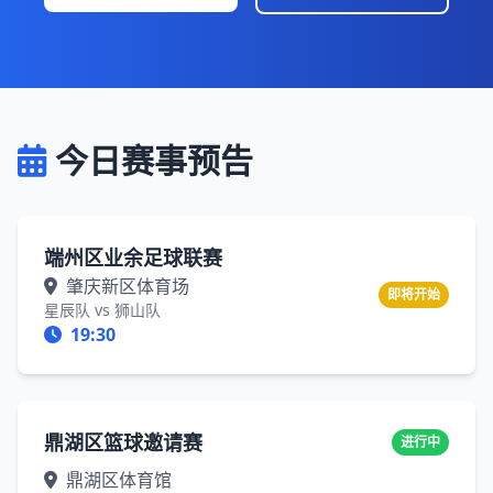
今日赛事预告
端州区业余足球联赛
肇庆新区体育场
即将开始
星辰队 vs 狮山队
19:30
鼎湖区篮球邀请赛
进行中
鼎湖区体育馆