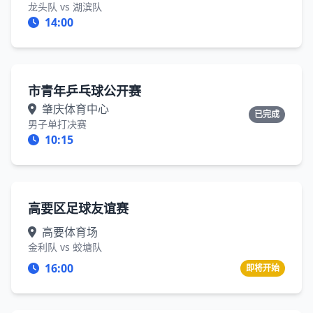
龙头队 vs 湖滨队
14:00
市青年乒乓球公开赛
肇庆体育中心
已完成
男子单打决赛
10:15
高要区足球友谊赛
高要体育场
金利队 vs 蛟塘队
16:00
即将开始