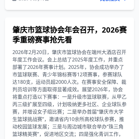
肇庆市篮球协会年会召开，2026赛
季重磅赛事抢先看
2026年2月20日，肇庆市篮球协会在端州大酒店召开
年度工作会议。会上总结了2025年度工作，并重点
部署了2026年赛事计划。2025年，协会成功举办了
市篮球联赛、青少年锦标赛等12项赛事，参赛球队
达180支，运动员超2000人次。在赛事安全保障、裁
判员培训等方面取得显著成效。展望2026年，协会
将重点打造以下赛事：一是升级市篮球联赛，从甲乙
丙三级扩展至四级，计划吸纳更多社区、企业球队参
赛，并增设女子组比赛；二是举办首届“肇庆市大学
生篮球挑战赛”，邀请省内10余所高校球队参赛，推
动校园篮球发展；三是与周边城市联合举办“珠三角
篮球精英赛”，促进地区交流；四是强化青训工作，