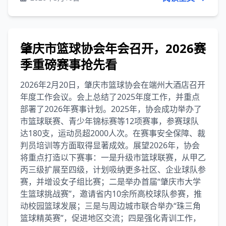
肇庆市篮球协会年会召开，2026赛
季重磅赛事抢先看
2026年2月20日，肇庆市篮球协会在端州大酒店召开
年度工作会议。会上总结了2025年度工作，并重点
部署了2026年赛事计划。2025年，协会成功举办了
市篮球联赛、青少年锦标赛等12项赛事，参赛球队
达180支，运动员超2000人次。在赛事安全保障、裁
判员培训等方面取得显著成效。展望2026年，协会
将重点打造以下赛事：一是升级市篮球联赛，从甲乙
丙三级扩展至四级，计划吸纳更多社区、企业球队参
赛，并增设女子组比赛；二是举办首届“肇庆市大学
生篮球挑战赛”，邀请省内10余所高校球队参赛，推
动校园篮球发展；三是与周边城市联合举办“珠三角
篮球精英赛”，促进地区交流；四是强化青训工作，