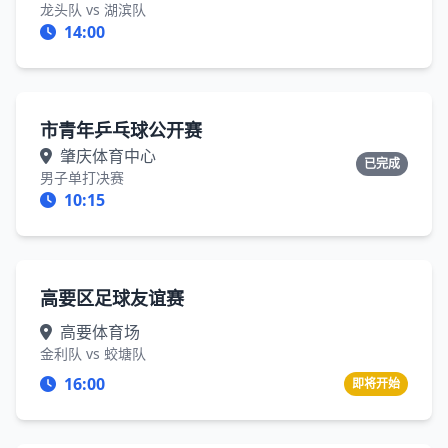
龙头队 vs 湖滨队
14:00
市青年乒乓球公开赛
肇庆体育中心
已完成
男子单打决赛
10:15
高要区足球友谊赛
高要体育场
金利队 vs 蛟塘队
16:00
即将开始