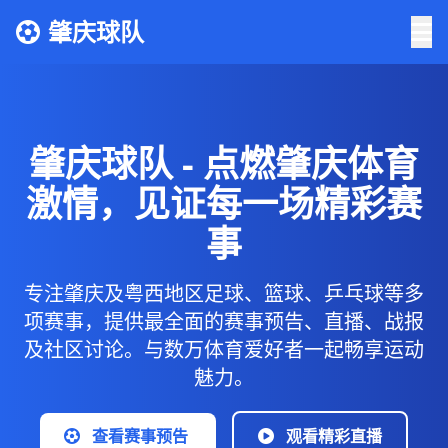
肇庆球队
肇庆球队 - 点燃肇庆体育
激情，见证每一场精彩赛
事
专注肇庆及粤西地区足球、篮球、乒乓球等多
项赛事，提供最全面的赛事预告、直播、战报
及社区讨论。与数万体育爱好者一起畅享运动
魅力。
查看赛事预告
观看精彩直播