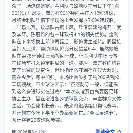
演了一场进球盛宴。金利队与蛟塘队在当日下午1点
30分展开对决，双方在90分钟内共打入12粒进球，
最终金利队凭借下半场的出色发挥以7-5逆转取胜。
上半场比赛，蛟塘队占据上风，凭借郭建的梅开二度
及李辉、陈冠希的各一球取得4-1的领先优势。金利
队在下半场换上前锋周磊后，形势发生逆转。周磊接
连打入三球，帮助球队将比分反超至6-4。虽然蛟塘
队在第78分钟由王涛扳回一球，但金利队中场张伟
在终场前打入锁定胜局的一球。赛后，双方教练均肯
定了比赛的观赏性，但也指出防守端存在较大漏洞，
需在今后训练中加强。本场比赛吸引了约200名观众
现场观战，不少球迷表示：“虽然防守一般，但能看
到这么多进球实在过瘾！”本次友谊赛由高要区足球
协会主办，旨在增进各乡镇球队交流，丰富群众文体
生活。协会秘书长表示，未来将继续组织类似赛事，
并计划在今年下半年举办高要区首届“全民足球节”，
预计将有20支球队参赛。
阅读全文
2026年3月10日