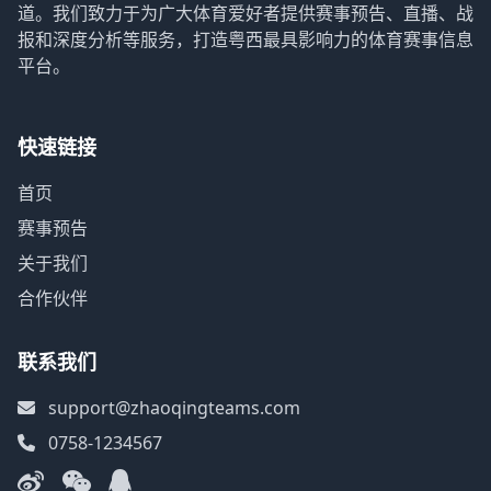
道。我们致力于为广大体育爱好者提供赛事预告、直播、战
报和深度分析等服务，打造粤西最具影响力的体育赛事信息
平台。
快速链接
首页
赛事预告
关于我们
合作伙伴
联系我们
support@zhaoqingteams.com
0758-1234567