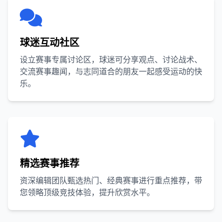
球迷互动社区
设立赛事专属讨论区，球迷可分享观点、讨论战术、
交流赛事趣闻，与志同道合的朋友一起感受运动的快
乐。
精选赛事推荐
资深编辑团队甄选热门、经典赛事进行重点推荐，带
您领略顶级竞技体验，提升欣赏水平。