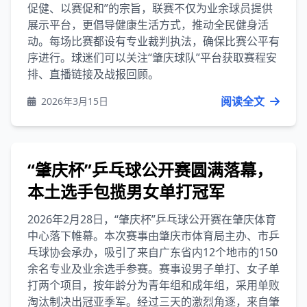
促健、以赛促和”的宗旨，联赛不仅为业余球员提供
展示平台，更倡导健康生活方式，推动全民健身活
动。每场比赛都设有专业裁判执法，确保比赛公平有
序进行。球迷们可以关注“肇庆球队”平台获取赛程安
排、直播链接及战报回顾。
阅读全文
2026年3月15日
“肇庆杯”乒乓球公开赛圆满落幕，
本土选手包揽男女单打冠军
2026年2月28日，“肇庆杯”乒乓球公开赛在肇庆体育
中心落下帷幕。本次赛事由肇庆市体育局主办、市乒
乓球协会承办，吸引了来自广东省内12个地市的150
余名专业及业余选手参赛。赛事设男子单打、女子单
打两个项目，按年龄分为青年组和成年组，采用单败
淘汰制决出冠亚季军。经过三天的激烈角逐，来自肇