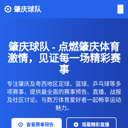
肇庆球队
肇庆球队 - 点燃肇庆体育
激情，见证每一场精彩赛
事
专注肇庆及粤西地区足球、篮球、乒乓球等多
项赛事，提供最全面的赛事预告、直播、战报
及社区讨论。与数万体育爱好者一起畅享运动
魅力。
查看赛事预告
观看精彩直播