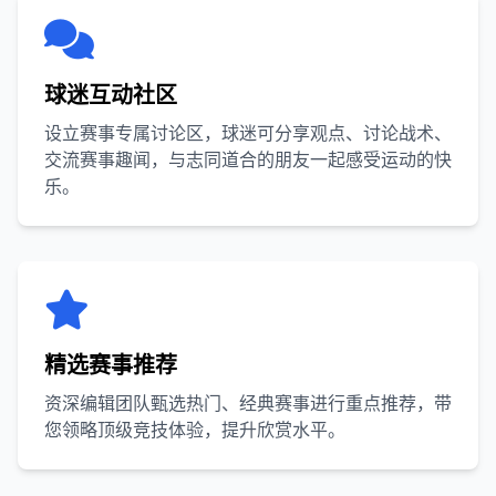
球迷互动社区
设立赛事专属讨论区，球迷可分享观点、讨论战术、
交流赛事趣闻，与志同道合的朋友一起感受运动的快
乐。
精选赛事推荐
资深编辑团队甄选热门、经典赛事进行重点推荐，带
您领略顶级竞技体验，提升欣赏水平。