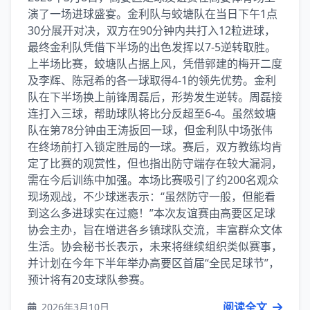
演了一场进球盛宴。金利队与蛟塘队在当日下午1点
30分展开对决，双方在90分钟内共打入12粒进球，
最终金利队凭借下半场的出色发挥以7-5逆转取胜。
上半场比赛，蛟塘队占据上风，凭借郭建的梅开二度
及李辉、陈冠希的各一球取得4-1的领先优势。金利
队在下半场换上前锋周磊后，形势发生逆转。周磊接
连打入三球，帮助球队将比分反超至6-4。虽然蛟塘
队在第78分钟由王涛扳回一球，但金利队中场张伟
在终场前打入锁定胜局的一球。赛后，双方教练均肯
定了比赛的观赏性，但也指出防守端存在较大漏洞，
需在今后训练中加强。本场比赛吸引了约200名观众
现场观战，不少球迷表示：“虽然防守一般，但能看
到这么多进球实在过瘾！”本次友谊赛由高要区足球
协会主办，旨在增进各乡镇球队交流，丰富群众文体
生活。协会秘书长表示，未来将继续组织类似赛事，
并计划在今年下半年举办高要区首届“全民足球节”，
预计将有20支球队参赛。
阅读全文
2026年3月10日