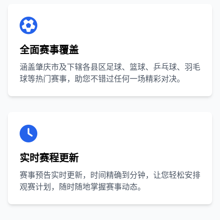
全面赛事覆盖
涵盖肇庆市及下辖各县区足球、篮球、乒乓球、羽毛
球等热门赛事，助您不错过任何一场精彩对决。
实时赛程更新
赛事预告实时更新，时间精确到分钟，让您轻松安排
观赛计划，随时随地掌握赛事动态。