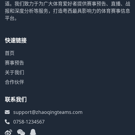
道。我们致力于为广大体育爱好者提供赛事预告、直播、战
报和深度分析等服务，打造粤西最具影响力的体育赛事信息
平台。
快速链接
首页
赛事预告
关于我们
合作伙伴
联系我们
support@zhaoqingteams.com
0758-1234567