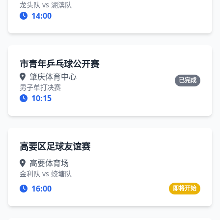
龙头队 vs 湖滨队
14:00
市青年乒乓球公开赛
肇庆体育中心
已完成
男子单打决赛
10:15
高要区足球友谊赛
高要体育场
金利队 vs 蛟塘队
16:00
即将开始