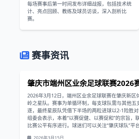
每场赛事后第一时间发布详细战报，包括技术统
计、亮点回顾、教练及球员访谈，深入剖析比
赛。
赛事资讯
肇庆市端州区业余足球联赛202
2026年3月12日，端州区业余足球联赛在肇庆
岭之星队。赛事为单循环制，每支球队需与其他五
逐，最终星辰队凭借下半场的两粒进球以2-1险
组委会表示，本着“以赛促健、以赛促和”的宗旨
比赛公平有序进行。球迷们可以关注“肇庆球队”平
2026年3月15日