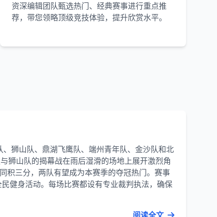
资深编辑团队甄选热门、经典赛事进行重点推
荐，带您领略顶级竞技体验，提升欣赏水平。
辰队、狮山队、鼎湖飞鹰队、端州青年队、金沙队和北
队与狮山队的揭幕战在雨后湿滑的场地上展开激烈角
队同积三分，两队有望成为本赛季的夺冠热门。赛事
全民健身活动。每场比赛都设有专业裁判执法，确保
阅读全文