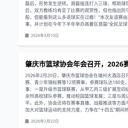
磊后，形势发生逆转。周磊接连打入三球，帮助球队
后，双方教练均肯定了比赛的观赏性，但也指出防守
般，但能看到这么多进球实在过瘾！”本次友谊赛
事，并计划在今年下半年举办高要区首届“全民足球
2026年3月10日
肇庆市篮球协会年会召开，2026
2026年2月20日，肇庆市篮球协会在端州大酒店召
赛、青少年锦标赛等12项赛事，参赛球队达180支
事：一是升级市篮球联赛，从甲乙丙三级扩展至四级
余所高校球队参赛，推动校园篮球发展；三是与周
平。此外，协会还将在赛事直播、战报推送等方面
加大对篮球运动的支持力度，力争在“十四五”期间
2026年2月22日