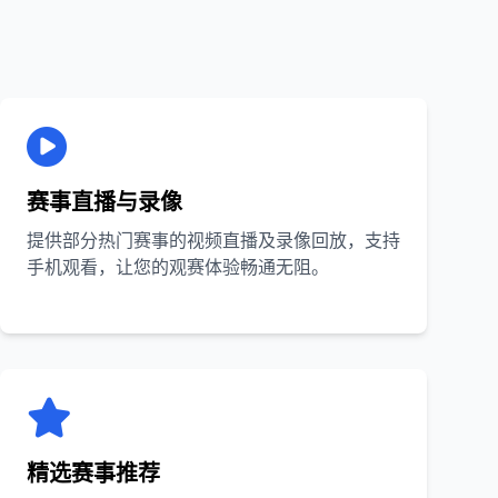
赛事直播与录像
提供部分热门赛事的视频直播及录像回放，支持
手机观看，让您的观赛体验畅通无阻。
精选赛事推荐