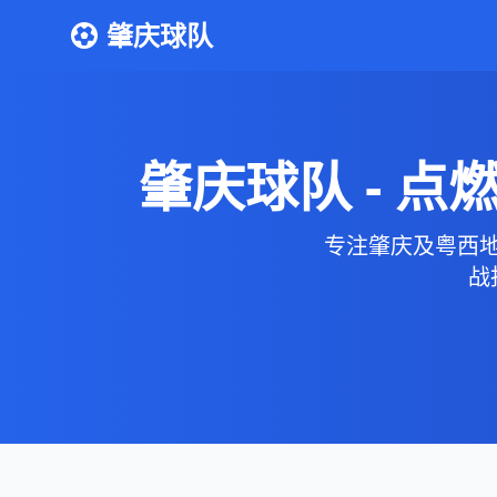
肇庆球队
肇庆球队 - 
专注肇庆及粤西
战