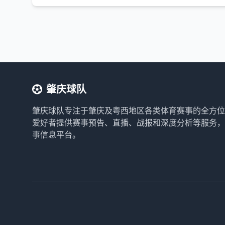
肇庆球队
肇庆球队专注于肇庆及粤西地区各类体育赛事的全方位
爱好者提供赛事预告、直播、战报和深度分析等服务，
事信息平台。