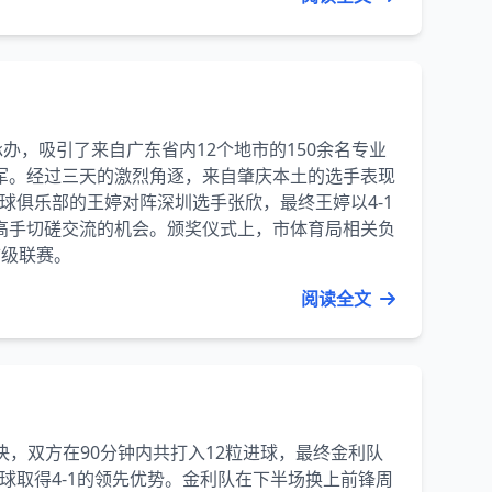
办，吸引了来自广东省内12个地市的150余名专业
军。经过三天的激烈角逐，来自肇庆本土的选手表现
球俱乐部的王婷对阵深圳选手张欣，最终王婷以4-1
高手切磋交流的机会。颁奖仪式上，市体育局相关负
市级联赛。
阅读全文
决，双方在90分钟内共打入12粒进球，最终金利队
球取得4-1的领先优势。金利队在下半场换上前锋周