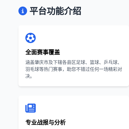
平台功能介绍
全面赛事覆盖
涵盖肇庆市及下辖各县区足球、篮球、乒乓球、
羽毛球等热门赛事，助您不错过任何一场精彩对
决。
专业战报与分析