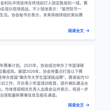
但金利队中场张伟在终场前打入锁定胜局的一球。赛
0名观众现场观战，不少球迷表示：“虽然防守一
体生活。协会秘书长表示，未来将继续组织类似赛
阅读全文
6年赛事计划。2025年，协会成功举办了市篮球联
显著成效。展望2026年，协会将重点打造以下赛
举办首届“肇庆市大学生篮球挑战赛”，邀请省内10
青训工作，开办青少年篮球训练营，提升梯队建设水
验。市体育局相关负责人出席会议并表示，将进一步
平台获取最新赛事信息及报名通道。
阅读全文