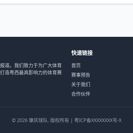
快速链接
报道。我们致力于为广大体育
首页
打造粤西最具影响力的体育赛
赛事预告
关于我们
合作伙伴
© 2026 肇庆球队. 版权所有 | 粤ICP备XXXXXXXX号-X