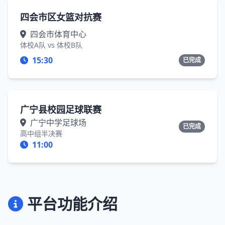
四会市区女篮对抗赛
四会市体育中心
体校A队 vs 体校B队
15:30
已完成
广宁县校园足球联赛
广宁中学足球场
已完成
高中组半决赛
11:00
平台功能介绍