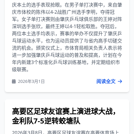
庆本土的选手表现抢眼。在男子单打决赛中，来自肇
庆市体校的陈伟以4-2战胜广州选手李明，夺得冠
军。女子单打决赛则由肇庆乒乓球俱乐部的王婷对阵
深圳选手张欣，最终王婷以4-1轻松取胜。夺冠后，
两位本土选手均表示，赛事的举办不仅提升了肇庆乒
乓球运动水平，也为运动员提供了与省内高手切磋交
流的机会。颁奖仪式上，市体育局相关负责人表示将
进一步加强肇庆乒乓球运动的普及和提高，计划在今
年内新建3个标准化乒乓球训练基地，并定期组织市
级联赛。
阅读全文
2026年3月1日
高要区足球友谊赛上演进球大战，
金利队7-5逆转蛟塘队
2026年3月8日，高要区足球友谊赛在高要体育场上