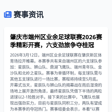
赛事资讯
肇庆市端州区业余足球联赛2026赛
季精彩开赛，六支劲旅争夺桂冠
2026年3月12日，端州区业余足球联赛在肇庆新区体
育场拉开帷幕。本赛季共有来自端州区的六支球队参
加：星辰队、狮山队、鼎湖飞鹰队、端州青年队、金
沙队和北岭之星队。赛事为单循环制，每支球队需与
其他五支球队进行一场比赛，赛程将持续至5月底。
开幕式当天，星辰队与狮山队的揭幕战在雨后湿滑的
场地上展开激烈角逐，最终星辰队凭借下半场的两粒
进球以2-1险胜对手。接下来的比赛中，飞鹰队也展
现出强劲实力，目前与星辰队同积三分，两队有望成
为本赛季的夺冠热门。赛事组委会表示，本着“以赛