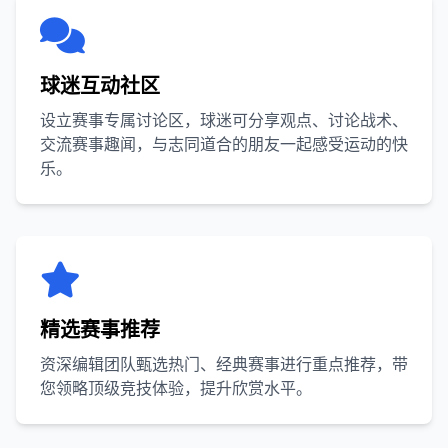
球迷互动社区
设立赛事专属讨论区，球迷可分享观点、讨论战术、
交流赛事趣闻，与志同道合的朋友一起感受运动的快
乐。
精选赛事推荐
资深编辑团队甄选热门、经典赛事进行重点推荐，带
您领略顶级竞技体验，提升欣赏水平。