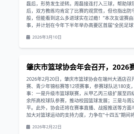
磊后，形势发生逆转。周磊接连打入三球，帮助球队
后，双方教练均肯定了比赛的观赏性，但也指出防守
般，但能看到这么多进球实在过瘾！”本次友谊赛
事，并计划在今年下半年举办高要区首届“全民足球
2026年3月10日
肇庆市篮球协会年会召开，2026
2026年2月20日，肇庆市篮球协会在端州大酒店召
赛、青少年锦标赛等12项赛事，参赛球队达180支
事：一是升级市篮球联赛，从甲乙丙三级扩展至四级
余所高校球队参赛，推动校园篮球发展；三是与周
平。此外，协会还将在赛事直播、战报推送等方面
加大对篮球运动的支持力度，力争在“十四五”期间
2026年2月22日