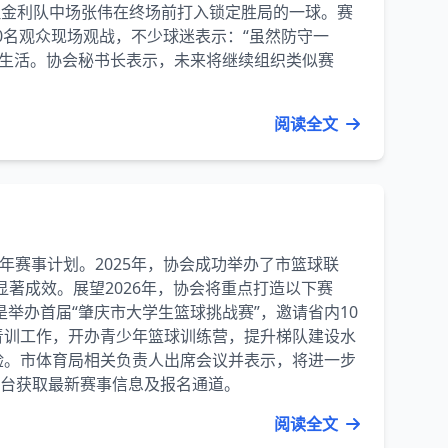
但金利队中场张伟在终场前打入锁定胜局的一球。赛
0名观众现场观战，不少球迷表示：“虽然防守一
体生活。协会秘书长表示，未来将继续组织类似赛
阅读全文
6年赛事计划。2025年，协会成功举办了市篮球联
显著成效。展望2026年，协会将重点打造以下赛
举办首届“肇庆市大学生篮球挑战赛”，邀请省内10
青训工作，开办青少年篮球训练营，提升梯队建设水
验。市体育局相关负责人出席会议并表示，将进一步
平台获取最新赛事信息及报名通道。
阅读全文