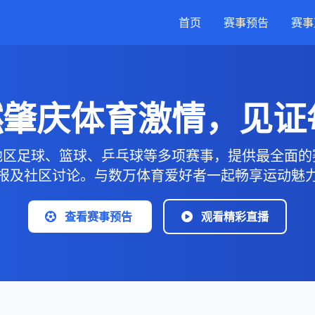
首页
赛事预告
赛事
点燃肇庆体育激情，见
地区足球、篮球、乒乓球等多项赛事，提供最全面的
报及社区讨论。与数万体育爱好者一起畅享运动魅
查看赛事预告
观看精彩直播