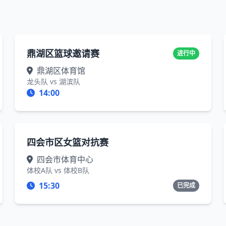
鼎湖区篮球邀请赛
进行中
鼎湖区体育馆
龙头队 vs 湖滨队
14:00
四会市区女篮对抗赛
四会市体育中心
体校A队 vs 体校B队
15:30
已完成