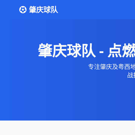
肇庆球队
肇庆球队 - 
专注肇庆及粤西
战