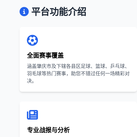
平台功能介绍
全面赛事覆盖
涵盖肇庆市及下辖各县区足球、篮球、乒乓球、
羽毛球等热门赛事，助您不错过任何一场精彩对
决。
专业战报与分析