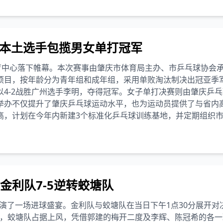
，本土选手包揽男女单打冠军
庆体育中心落下帷幕。本次赛事由肇庆市体育局主办、市乒乓球协会承
项目，按年龄分为青年组和成年组，采用单败淘汰制决出冠亚季
4-2战胜广州选手李明，夺得冠军。女子单打决赛则由肇庆乒乓
举办不仅提升了肇庆乒乓球运动水平，也为运动员提供了与省内
高，计划在今年内新建3个标准化乒乓球训练基地，并定期组织
金利队7-5逆转蛟塘队
上演了一场进球盛宴。金利队与蛟塘队在当日下午1点30分展开对
赛，蛟塘队占据上风，凭借郭建的梅开二度及李辉、陈冠希的各一