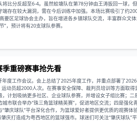
将比分反超至6-4。虽然蛟塘队在第78分钟由王涛扳回一球，
端存在较大漏洞，需在今后训练中加强。本场比赛吸引了约20
由高要区足球协会主办，旨在增进各乡镇球队交流，丰富群众文
节”，预计将有20支球队参赛。
赛季重磅赛事抢先看
开年度工作会议。会上总结了2025年度工作，并重点部署了202
，运动员超2000人次。在赛事安全保障、裁判员培训等方面取得
，计划吸纳更多社区、企业球队参赛，并增设女子组比赛；二是
边城市联合举办“珠三角篮球精英赛”，促进地区交流；四是强化
与“肇庆球队”平台深化合作，为篮球爱好者提供更优质的观赛体
将肇庆打造成为粤西地区的篮球强市。球迷们可关注“肇庆球队”