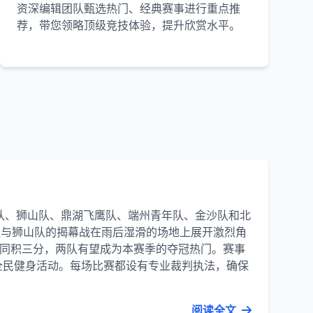
资深编辑团队甄选热门、经典赛事进行重点推
荐，带您领略顶级竞技体验，提升欣赏水平。
辰队、狮山队、鼎湖飞鹰队、端州青年队、金沙队和北
队与狮山队的揭幕战在雨后湿滑的场地上展开激烈角
队同积三分，两队有望成为本赛季的夺冠热门。赛事
全民健身活动。每场比赛都设有专业裁判执法，确保
阅读全文