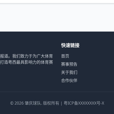
快速链接
报道。我们致力于为广大体育
首页
打造粤西最具影响力的体育赛
赛事预告
关于我们
合作伙伴
© 2026 肇庆球队. 版权所有 | 粤ICP备XXXXXXXX号-X