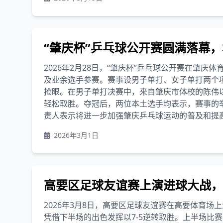
“肇庆杯”乒乓球公开赛圆满落幕
2026年2月28日，“肇庆杯”乒乓球公开赛在肇
及业余选手参赛。赛事设男子单打、女子单打两个
抢眼。在男子单打决赛中，来自肇庆市体校的陈伟以
轻松取胜。夺冠后，两位本土选手均表示，赛事的
责人表示将进一步加强肇庆乒乓球运动的普及和提
2026年3月1日
高要区足球友谊赛上演进球大战，
2026年3月8日，高要区足球友谊赛在高要体育场
凭借下半场的出色发挥以7-5逆转取胜。上半场比