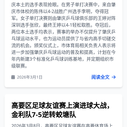
庆本土的选手表现抢眼。在男子单打决赛中，来自肇
庆市体校的陈伟以4-2战胜广州选手李明，夺得冠
军。女子单打决赛则由肇庆乒乓球俱乐部的王婷对阵
深圳选手张欣，最终王婷以4-1轻松取胜。夺冠后，
两位本土选手均表示，赛事的举办不仅提升了肇庆乒
乓球运动水平，也为运动员提供了与省内高手切磋交
流的机会。颁奖仪式上，市体育局相关负责人表示将
进一步加强肇庆乒乓球运动的普及和提高，计划在今
年内新建3个标准化乒乓球训练基地，并定期组织市
级联赛。
阅读全文
2026年3月1日
高要区足球友谊赛上演进球大战，
金利队7-5逆转蛟塘队
2026年3月8日，高要区足球友谊赛在高要体育场上