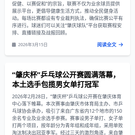
促健、以赛促和”的宗旨，联赛不仅为业余球员提供
展示平台，更倡导健康生活方式，推动全民健身活
动。每场比赛都设有专业裁判执法，确保比赛公平有
序进行。球迷们可以关注“肇庆球队”平台获取赛程安
排、直播链接及战报回顾。
阅读全文
2026年3月15日
“肇庆杯”乒乓球公开赛圆满落幕，
本土选手包揽男女单打冠军
2026年2月28日，“肇庆杯”乒乓球公开赛在肇庆体育
中心落下帷幕。本次赛事由肇庆市体育局主办、市乒
乓球协会承办，吸引了来自广东省内12个地市的150
余名专业及业余选手参赛。赛事设男子单打、女子单
打两个项目，按年龄分为青年组和成年组，采用单败
淘汰制决出冠亚季军。经过三天的激烈角逐，来自肇