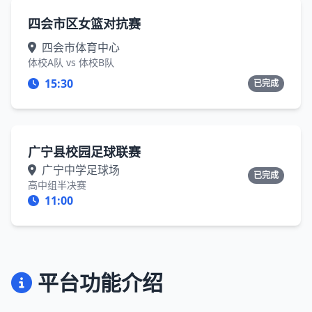
四会市区女篮对抗赛
四会市体育中心
体校A队 vs 体校B队
15:30
已完成
广宁县校园足球联赛
广宁中学足球场
已完成
高中组半决赛
11:00
平台功能介绍