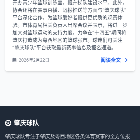
开办青少年篮球训练营，提升梯队建设水平。此外，
协会还将在赛事直播、战报推送等方面与“肇庆球队”
平台深化合作，为篮球爱好者提供更优质的观赛体
验。市体育局相关负责人出席会议并表示，将进一步
加大对篮球运动的支持力度，力争在“十四五”期间将
肇庆打造成为粤西地区的篮球强市。球迷们可关注
“肇庆球队”平台获取最新赛事信息及报名通道。
阅读全文
2026年2月22日
肇庆球队
肇庆球队专注于肇庆及粤西地区各类体育赛事的全方位报