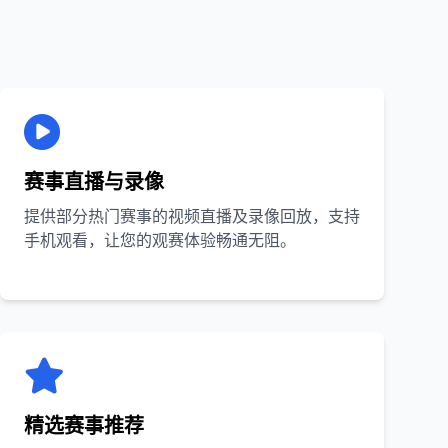
赛事直播与录像
提供部分热门赛事的视频直播及录像回放，支持
手机观看，让您的观赛体验畅通无阻。
精选赛事推荐