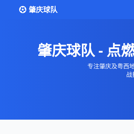
肇庆球队
肇庆球队 - 
专注肇庆及粤西
战