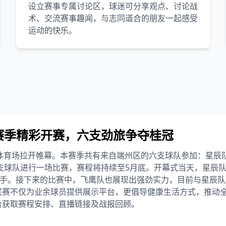
设立赛事专属讨论区，球迷可分享观点、讨论战
术、交流赛事趣闻，与志同道合的朋友一起感受
运动的快乐。
6赛季精彩开赛，六支劲旅争夺桂冠
新区体育场拉开帷幕。本赛季共有来自端州区的六支球队参加：星
支球队进行一场比赛，赛程将持续至5月底。开幕式当天，星辰
胜对手。接下来的比赛中，飞鹰队也展现出强劲实力，目前与星辰
，联赛不仅为业余球员提供展示平台，更倡导健康生活方式，推动
台获取赛程安排、直播链接及战报回顾。