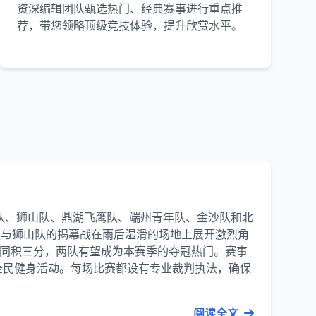
资深编辑团队甄选热门、经典赛事进行重点推
荐，带您领略顶级竞技体验，提升欣赏水平。
辰队、狮山队、鼎湖飞鹰队、端州青年队、金沙队和北
队与狮山队的揭幕战在雨后湿滑的场地上展开激烈角
队同积三分，两队有望成为本赛季的夺冠热门。赛事
全民健身活动。每场比赛都设有专业裁判执法，确保
阅读全文