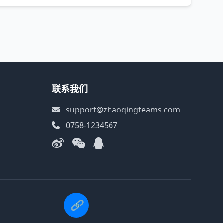
联系我们
support@zhaoqingteams.com
0758-1234567
🔗
英超多少支球队