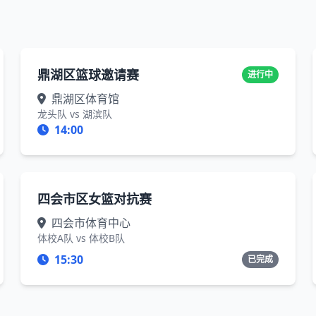
鼎湖区篮球邀请赛
进行中
鼎湖区体育馆
龙头队 vs 湖滨队
14:00
四会市区女篮对抗赛
四会市体育中心
体校A队 vs 体校B队
15:30
已完成