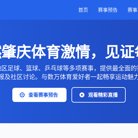
首页
赛事预告
赛事
点燃肇庆体育激情，见
地区足球、篮球、乒乓球等多项赛事，提供最全面的
报及社区讨论。与数万体育爱好者一起畅享运动魅
查看赛事预告
观看精彩直播