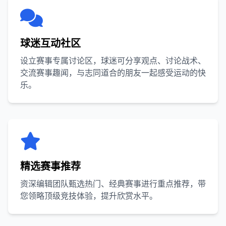
球迷互动社区
设立赛事专属讨论区，球迷可分享观点、讨论战术、
交流赛事趣闻，与志同道合的朋友一起感受运动的快
乐。
精选赛事推荐
资深编辑团队甄选热门、经典赛事进行重点推荐，带
您领略顶级竞技体验，提升欣赏水平。