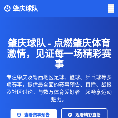
肇庆球队
肇庆球队 - 点燃肇庆体育
激情，见证每一场精彩赛
事
专注肇庆及粤西地区足球、篮球、乒乓球等多
项赛事，提供最全面的赛事预告、直播、战报
及社区讨论。与数万体育爱好者一起畅享运动
魅力。
查看赛事预告
观看精彩直播