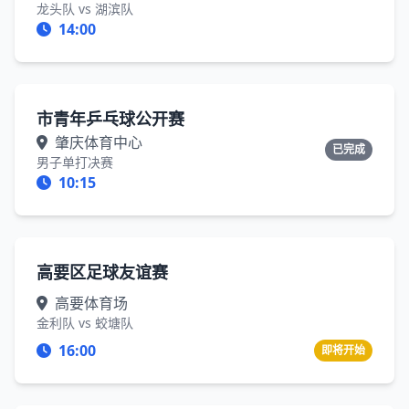
龙头队 vs 湖滨队
14:00
市青年乒乓球公开赛
肇庆体育中心
已完成
男子单打决赛
10:15
高要区足球友谊赛
高要体育场
金利队 vs 蛟塘队
16:00
即将开始