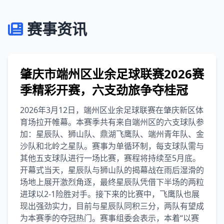
赛事资讯
肇庆市端州区业余足球联赛2026赛
季精彩开赛，六支劲旅争夺桂冠
2026年3月12日，端州区业余足球联赛在肇庆新区体
育场拉开帷幕。本赛季共有来自端州区的六支球队参
加：星辰队、狮山队、鼎湖飞鹰队、端州青年队、金
沙队和北岭之星队。赛事为单循环制，每支球队需与
其他五支球队进行一场比赛，赛程将持续至5月底。
开幕式当天，星辰队与狮山队的揭幕战在雨后湿滑的
场地上展开激烈角逐，最终星辰队凭借下半场的两粒
进球以2-1险胜对手。接下来的比赛中，飞鹰队也展
现出强劲实力，目前与星辰队同积三分，两队有望成
为本赛季的夺冠热门。赛事组委会表示，本着“以赛