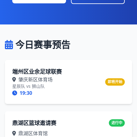
今日赛事预告
端州区业余足球联赛
肇庆新区体育场
即将开始
星辰队 vs 狮山队
19:30
鼎湖区篮球邀请赛
进行中
鼎湖区体育馆