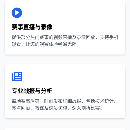
赛事直播与录像
提供部分热门赛事的视频直播及录像回放，支持手机
观看，让您的观赛体验畅通无阻。
专业战报与分析
每场赛事后第一时间发布详细战报，包括技术统计、
亮点回顾、教练及球员访谈，深入剖析比赛。