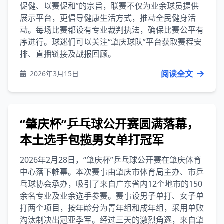
促健、以赛促和”的宗旨，联赛不仅为业余球员提供
展示平台，更倡导健康生活方式，推动全民健身活
动。每场比赛都设有专业裁判执法，确保比赛公平有
序进行。球迷们可以关注“肇庆球队”平台获取赛程安
排、直播链接及战报回顾。
阅读全文
2026年3月15日
“肇庆杯”乒乓球公开赛圆满落幕，
本土选手包揽男女单打冠军
2026年2月28日，“肇庆杯”乒乓球公开赛在肇庆体育
中心落下帷幕。本次赛事由肇庆市体育局主办、市乒
乓球协会承办，吸引了来自广东省内12个地市的150
余名专业及业余选手参赛。赛事设男子单打、女子单
打两个项目，按年龄分为青年组和成年组，采用单败
淘汰制决出冠亚季军。经过三天的激烈角逐，来自肇