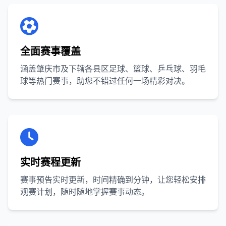
全面赛事覆盖
涵盖肇庆市及下辖各县区足球、篮球、乒乓球、羽毛
球等热门赛事，助您不错过任何一场精彩对决。
实时赛程更新
赛事预告实时更新，时间精确到分钟，让您轻松安排
观赛计划，随时随地掌握赛事动态。