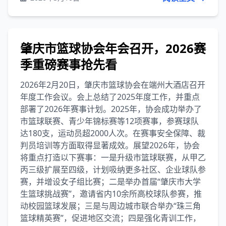
肇庆市篮球协会年会召开，2026赛
季重磅赛事抢先看
2026年2月20日，肇庆市篮球协会在端州大酒店召开
年度工作会议。会上总结了2025年度工作，并重点
部署了2026年赛事计划。2025年，协会成功举办了
市篮球联赛、青少年锦标赛等12项赛事，参赛球队
达180支，运动员超2000人次。在赛事安全保障、裁
判员培训等方面取得显著成效。展望2026年，协会
将重点打造以下赛事：一是升级市篮球联赛，从甲乙
丙三级扩展至四级，计划吸纳更多社区、企业球队参
赛，并增设女子组比赛；二是举办首届“肇庆市大学
生篮球挑战赛”，邀请省内10余所高校球队参赛，推
动校园篮球发展；三是与周边城市联合举办“珠三角
篮球精英赛”，促进地区交流；四是强化青训工作，