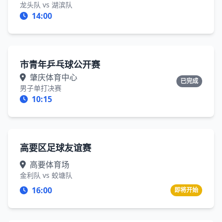
龙头队 vs 湖滨队
14:00
市青年乒乓球公开赛
肇庆体育中心
已完成
男子单打决赛
10:15
高要区足球友谊赛
高要体育场
金利队 vs 蛟塘队
16:00
即将开始