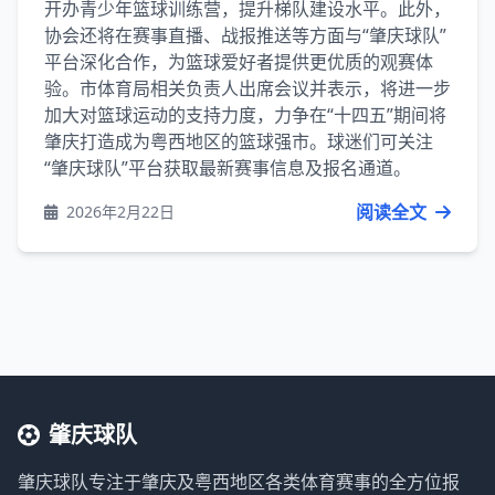
开办青少年篮球训练营，提升梯队建设水平。此外，
协会还将在赛事直播、战报推送等方面与“肇庆球队”
平台深化合作，为篮球爱好者提供更优质的观赛体
验。市体育局相关负责人出席会议并表示，将进一步
加大对篮球运动的支持力度，力争在“十四五”期间将
肇庆打造成为粤西地区的篮球强市。球迷们可关注
“肇庆球队”平台获取最新赛事信息及报名通道。
阅读全文
2026年2月22日
肇庆球队
肇庆球队专注于肇庆及粤西地区各类体育赛事的全方位报