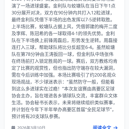
演了一场进球盛宴。金利队与蛟塘队在当日下午1点
30分展开对决，双方在90分钟内共打入12粒进球，
最终金利队凭借下半场的出色发挥以7-5逆转取胜。
上半场比赛，蛟塘队占据上风，凭借郭建的梅开二度
及李辉、陈冠希的各一球取得4-1的领先优势。金利
队在下半场换上前锋周磊后，形势发生逆转。周磊接
连打入三球，帮助球队将比分反超至6-4。虽然蛟塘
队在第78分钟由王涛扳回一球，但金利队中场张伟
在终场前打入锁定胜局的一球。赛后，双方教练均肯
定了比赛的观赏性，但也指出防守端存在较大漏洞，
需在今后训练中加强。本场比赛吸引了约200名观众
现场观战，不少球迷表示：“虽然防守一般，但能看
到这么多进球实在过瘾！”本次友谊赛由高要区足球
协会主办，旨在增进各乡镇球队交流，丰富群众文体
生活。协会秘书长表示，未来将继续组织类似赛事，
并计划在今年下半年举办高要区首届“全民足球节”，
预计将有20支球队参赛。
阅读全文
2026年3月10日