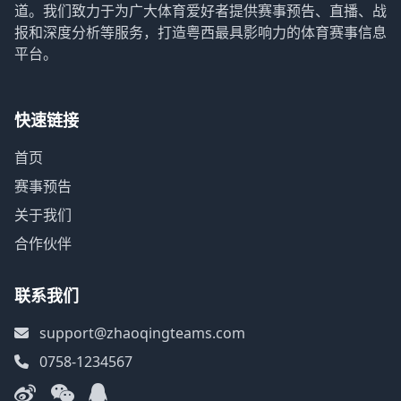
道。我们致力于为广大体育爱好者提供赛事预告、直播、战
报和深度分析等服务，打造粤西最具影响力的体育赛事信息
平台。
快速链接
首页
赛事预告
关于我们
合作伙伴
联系我们
support@zhaoqingteams.com
0758-1234567