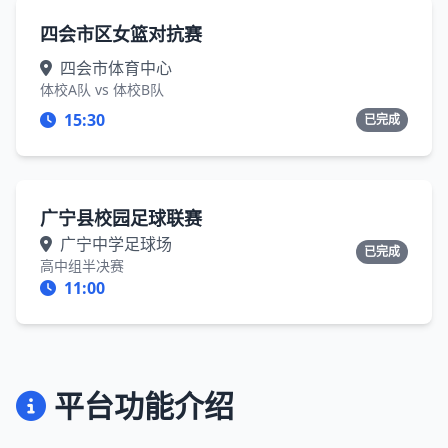
四会市区女篮对抗赛
四会市体育中心
体校A队 vs 体校B队
15:30
已完成
广宁县校园足球联赛
广宁中学足球场
已完成
高中组半决赛
11:00
平台功能介绍