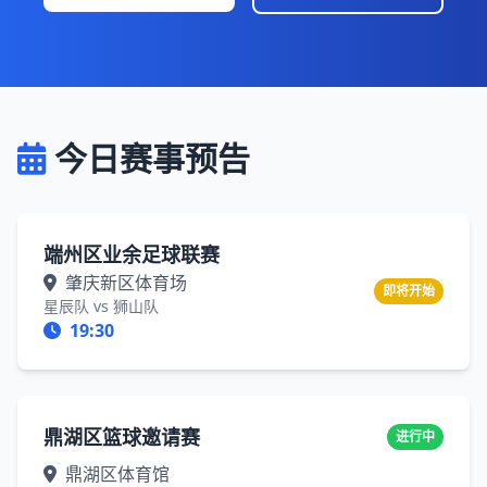
今日赛事预告
端州区业余足球联赛
肇庆新区体育场
即将开始
星辰队 vs 狮山队
19:30
鼎湖区篮球邀请赛
进行中
鼎湖区体育馆