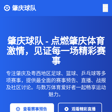
肇庆球队
肇庆球队 - 点燃肇庆体育
激情，见证每一场精彩赛
事
专注肇庆及粤西地区足球、篮球、乒乓球等多
项赛事，提供最全面的赛事预告、直播、战报
及社区讨论。与数万体育爱好者一起畅享运动
魅力。
查看赛事预告
观看精彩直播