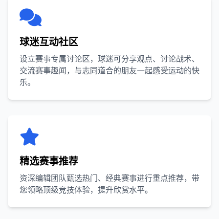
球迷互动社区
设立赛事专属讨论区，球迷可分享观点、讨论战术、
交流赛事趣闻，与志同道合的朋友一起感受运动的快
乐。
精选赛事推荐
资深编辑团队甄选热门、经典赛事进行重点推荐，带
您领略顶级竞技体验，提升欣赏水平。