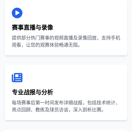
赛事直播与录像
提供部分热门赛事的视频直播及录像回放，支持手机
观看，让您的观赛体验畅通无阻。
专业战报与分析
每场赛事后第一时间发布详细战报，包括技术统计、
亮点回顾、教练及球员访谈，深入剖析比赛。