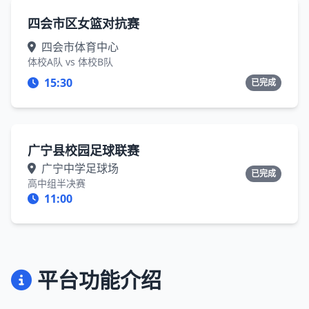
四会市区女篮对抗赛
四会市体育中心
体校A队 vs 体校B队
15:30
已完成
广宁县校园足球联赛
广宁中学足球场
已完成
高中组半决赛
11:00
平台功能介绍