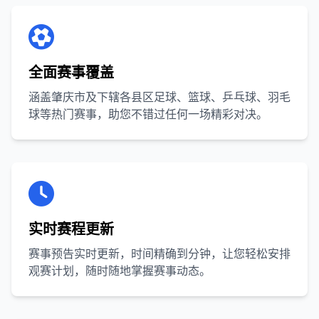
全面赛事覆盖
涵盖肇庆市及下辖各县区足球、篮球、乒乓球、羽毛
球等热门赛事，助您不错过任何一场精彩对决。
实时赛程更新
赛事预告实时更新，时间精确到分钟，让您轻松安排
观赛计划，随时随地掌握赛事动态。