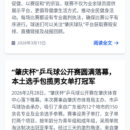
促健、以赛促和”的宗旨，联赛不仅为业余球员提供
展示平台，更倡导健康生活方式，推动全民健身活
动。每场比赛都设有专业裁判执法，确保比赛公平有
序进行。球迷们可以关注“肇庆球队”平台获取赛程安
排、直播链接及战报回顾。
阅读全文
2026年3月15日
“肇庆杯”乒乓球公开赛圆满落幕，
本土选手包揽男女单打冠军
2026年2月28日，“肇庆杯”乒乓球公开赛在肇庆体育
中心落下帷幕。本次赛事由肇庆市体育局主办、市乒
乓球协会承办，吸引了来自广东省内12个地市的150
余名专业及业余选手参赛。赛事设男子单打、女子单
打两个项目，按年龄分为青年组和成年组，采用单败
淘汰制决出冠亚季军。经过三天的激烈角逐，来自肇