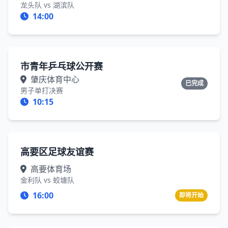
龙头队 vs 湖滨队
14:00
市青年乒乓球公开赛
肇庆体育中心
已完成
男子单打决赛
10:15
高要区足球友谊赛
高要体育场
金利队 vs 蛟塘队
16:00
即将开始