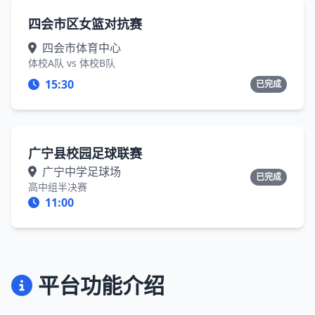
四会市区女篮对抗赛
四会市体育中心
体校A队 vs 体校B队
15:30
已完成
广宁县校园足球联赛
广宁中学足球场
已完成
高中组半决赛
11:00
平台功能介绍