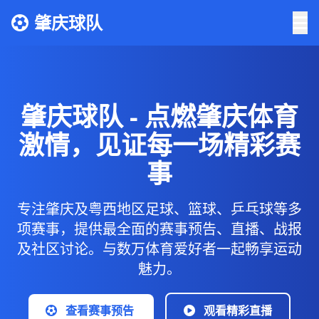
肇庆球队
肇庆球队 - 点燃肇庆体育
激情，见证每一场精彩赛
事
专注肇庆及粤西地区足球、篮球、乒乓球等多
项赛事，提供最全面的赛事预告、直播、战报
及社区讨论。与数万体育爱好者一起畅享运动
魅力。
查看赛事预告
观看精彩直播