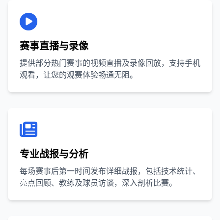
赛事直播与录像
提供部分热门赛事的视频直播及录像回放，支持手机
观看，让您的观赛体验畅通无阻。
专业战报与分析
每场赛事后第一时间发布详细战报，包括技术统计、
亮点回顾、教练及球员访谈，深入剖析比赛。