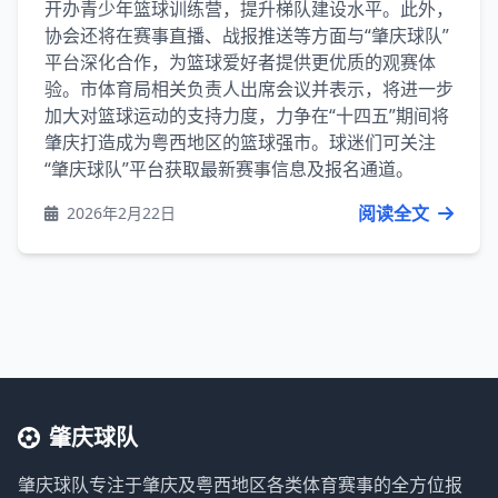
开办青少年篮球训练营，提升梯队建设水平。此外，
协会还将在赛事直播、战报推送等方面与“肇庆球队”
平台深化合作，为篮球爱好者提供更优质的观赛体
验。市体育局相关负责人出席会议并表示，将进一步
加大对篮球运动的支持力度，力争在“十四五”期间将
肇庆打造成为粤西地区的篮球强市。球迷们可关注
“肇庆球队”平台获取最新赛事信息及报名通道。
阅读全文
2026年2月22日
肇庆球队
肇庆球队专注于肇庆及粤西地区各类体育赛事的全方位报