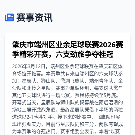
赛事资讯
肇庆市端州区业余足球联赛2026赛
季精彩开赛，六支劲旅争夺桂冠
2026年3月12日，端州区业余足球联赛在肇庆新区体
育场拉开帷幕。本赛季共有来自端州区的六支球队参
加：星辰队、狮山队、鼎湖飞鹰队、端州青年队、金
沙队和北岭之星队。赛事为单循环制，每支球队需与
其他五支球队进行一场比赛，赛程将持续至5月底。
开幕式当天，星辰队与狮山队的揭幕战在雨后湿滑的
场地上展开激烈角逐，最终星辰队凭借下半场的两粒
进球以2-1险胜对手。接下来的比赛中，飞鹰队也展
现出强劲实力，目前与星辰队同积三分，两队有望成
为本赛季的夺冠热门。赛事组委会表示，本着“以赛