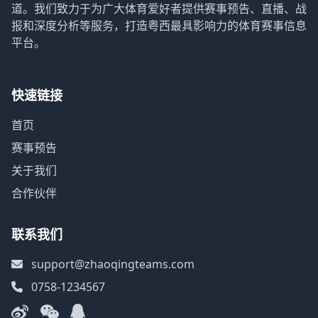
道。我们致力于为广大体育爱好者提供赛事预告、直播、战
报和深度分析等服务，打造粤西最具影响力的体育赛事信息
平台。
快速链接
首页
赛事预告
关于我们
合作伙伴
联系我们
support@zhaoqingteams.com
0758-1234567