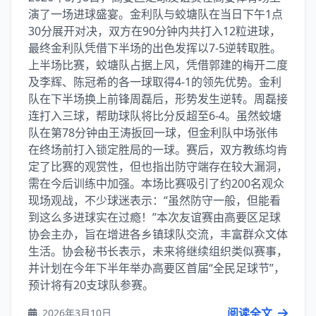
演了一场进球盛宴。金利队与蛟塘队在当日下午1点
30分展开对决，双方在90分钟内共打入12粒进球，
最终金利队凭借下半场的出色发挥以7-5逆转取胜。
上半场比赛，蛟塘队占据上风，凭借郭建的梅开二度
及李辉、陈冠希的各一球取得4-1的领先优势。金利
队在下半场换上前锋周磊后，形势发生逆转。周磊接
连打入三球，帮助球队将比分反超至6-4。虽然蛟塘
队在第78分钟由王涛扳回一球，但金利队中场张伟
在终场前打入锁定胜局的一球。赛后，双方教练均肯
定了比赛的观赏性，但也指出防守端存在较大漏洞，
需在今后训练中加强。本场比赛吸引了约200名观众
现场观战，不少球迷表示：“虽然防守一般，但能看
到这么多进球实在过瘾！”本次友谊赛由高要区足球
协会主办，旨在增进各乡镇球队交流，丰富群众文体
生活。协会秘书长表示，未来将继续组织类似赛事，
并计划在今年下半年举办高要区首届“全民足球节”，
预计将有20支球队参赛。
阅读全文
2026年3月10日