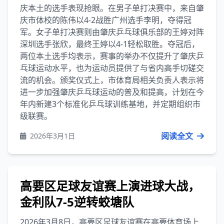
庆本土的选手表现抢眼。在男子单打决赛中，来自肇
庆市体校的陈伟以4-2战胜广州选手李明，夺得冠
军。女子单打决赛则由肇庆乒乓球俱乐部的王婷对阵
深圳选手张欣，最终王婷以4-1轻松取胜。夺冠后，
两位本土选手均表示，赛事的举办不仅提升了肇庆乒
乓球运动水平，也为运动员提供了与省内高手切磋交
流的机会。颁奖仪式上，市体育局相关负责人表示将
进一步加强肇庆乒乓球运动的普及和提高，计划在今
年内新建3个标准化乒乓球训练基地，并定期组织市
级联赛。
阅读全文
2026年3月1日
高要区足球友谊赛上演进球大战，
金利队7-5逆转蛟塘队
2026年3月8日，高要区足球友谊赛在高要体育场上