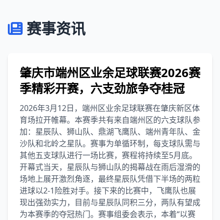
赛事资讯
肇庆市端州区业余足球联赛2026赛
季精彩开赛，六支劲旅争夺桂冠
2026年3月12日，端州区业余足球联赛在肇庆新区体
育场拉开帷幕。本赛季共有来自端州区的六支球队参
加：星辰队、狮山队、鼎湖飞鹰队、端州青年队、金
沙队和北岭之星队。赛事为单循环制，每支球队需与
其他五支球队进行一场比赛，赛程将持续至5月底。
开幕式当天，星辰队与狮山队的揭幕战在雨后湿滑的
场地上展开激烈角逐，最终星辰队凭借下半场的两粒
进球以2-1险胜对手。接下来的比赛中，飞鹰队也展
现出强劲实力，目前与星辰队同积三分，两队有望成
为本赛季的夺冠热门。赛事组委会表示，本着“以赛