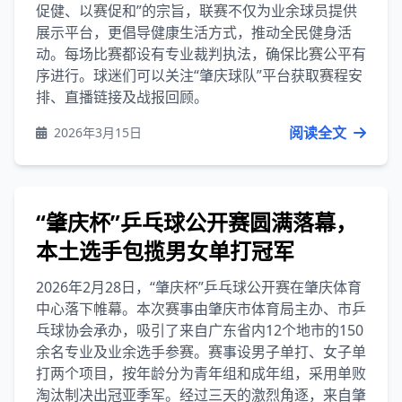
促健、以赛促和”的宗旨，联赛不仅为业余球员提供
展示平台，更倡导健康生活方式，推动全民健身活
动。每场比赛都设有专业裁判执法，确保比赛公平有
序进行。球迷们可以关注“肇庆球队”平台获取赛程安
排、直播链接及战报回顾。
阅读全文
2026年3月15日
“肇庆杯”乒乓球公开赛圆满落幕，
本土选手包揽男女单打冠军
2026年2月28日，“肇庆杯”乒乓球公开赛在肇庆体育
中心落下帷幕。本次赛事由肇庆市体育局主办、市乒
乓球协会承办，吸引了来自广东省内12个地市的150
余名专业及业余选手参赛。赛事设男子单打、女子单
打两个项目，按年龄分为青年组和成年组，采用单败
淘汰制决出冠亚季军。经过三天的激烈角逐，来自肇