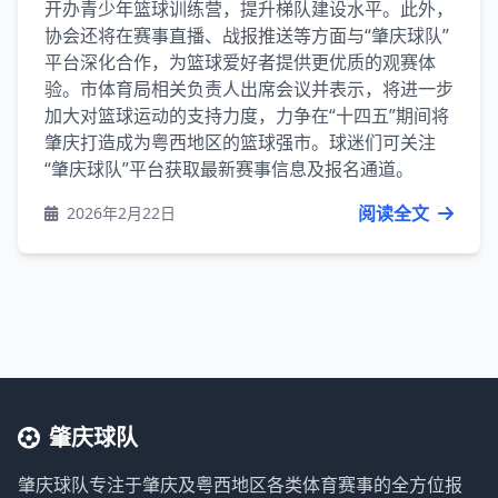
开办青少年篮球训练营，提升梯队建设水平。此外，
协会还将在赛事直播、战报推送等方面与“肇庆球队”
平台深化合作，为篮球爱好者提供更优质的观赛体
验。市体育局相关负责人出席会议并表示，将进一步
加大对篮球运动的支持力度，力争在“十四五”期间将
肇庆打造成为粤西地区的篮球强市。球迷们可关注
“肇庆球队”平台获取最新赛事信息及报名通道。
阅读全文
2026年2月22日
肇庆球队
肇庆球队专注于肇庆及粤西地区各类体育赛事的全方位报