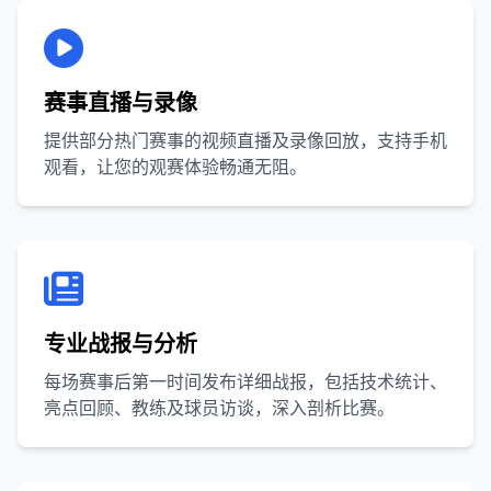
赛事直播与录像
提供部分热门赛事的视频直播及录像回放，支持手机
观看，让您的观赛体验畅通无阻。
专业战报与分析
每场赛事后第一时间发布详细战报，包括技术统计、
亮点回顾、教练及球员访谈，深入剖析比赛。