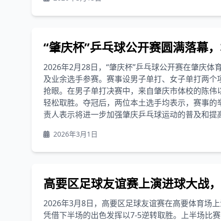
“肇庆杯”乒乓球公开赛圆满落幕
2026年2月28日，“肇庆杯”乒乓球公开赛在肇
及业余选手参赛。赛事设男子单打、女子单打两个
抢眼。在男子单打决赛中，来自肇庆市体校的陈伟以
轻松取胜。夺冠后，两位本土选手均表示，赛事的
责人表示将进一步加强肇庆乒乓球运动的普及和提
2026年3月1日
高要区足球友谊赛上演进球大战，
2026年3月8日，高要区足球友谊赛在高要体育场
凭借下半场的出色发挥以7-5逆转取胜。上半场比