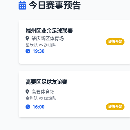
今日赛事预告
端州区业余足球联赛
肇庆新区体育场
即将开始
星辰队 vs 狮山队
19:30
高要区足球友谊赛
高要体育场
金利队 vs 蛟塘队
16:00
即将开始