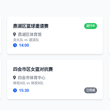
鼎湖区篮球邀请赛
进行中
鼎湖区体育馆
龙头队 vs 湖滨队
14:00
四会市区女篮对抗赛
四会市体育中心
体校A队 vs 体校B队
15:30
已完成