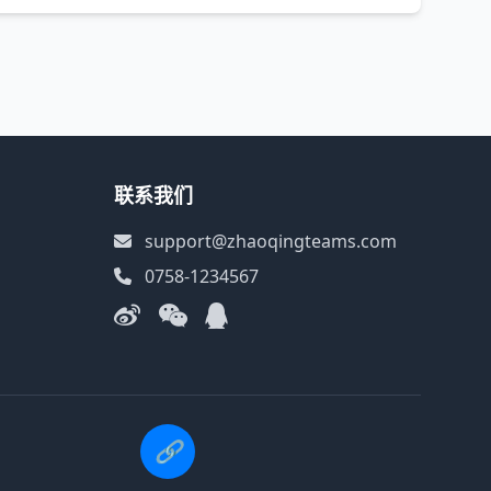
联系我们
support@zhaoqingteams.com
0758-1234567
🔗
英超多少支球队