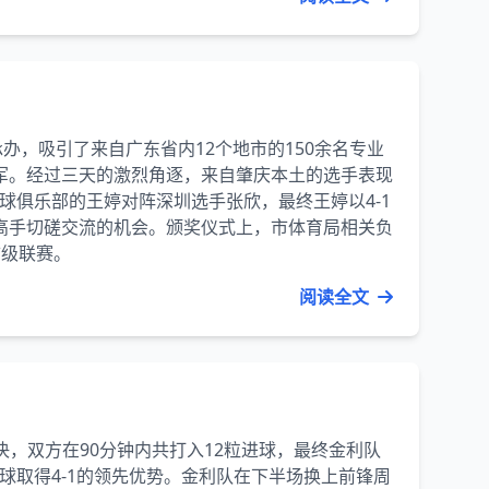
办，吸引了来自广东省内12个地市的150余名专业
军。经过三天的激烈角逐，来自肇庆本土的选手表现
球俱乐部的王婷对阵深圳选手张欣，最终王婷以4-1
高手切磋交流的机会。颁奖仪式上，市体育局相关负
市级联赛。
阅读全文
决，双方在90分钟内共打入12粒进球，最终金利队
球取得4-1的领先优势。金利队在下半场换上前锋周