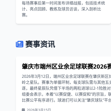
每场赛事后第一时间发布详细战报，包括技术统
计、亮点回顾、教练及球员访谈，深入剖析比
赛。
赛事资讯
肇庆市端州区业余足球联赛202
2026年3月12日，端州区业余足球联赛在肇庆
岭之星队。赛事为单循环制，每支球队需与其他五
逐，最终星辰队凭借下半场的两粒进球以2-1险
组委会表示，本着“以赛促健、以赛促和”的宗旨
比赛公平有序进行。球迷们可以关注“肇庆球队”平
2026年3月15日