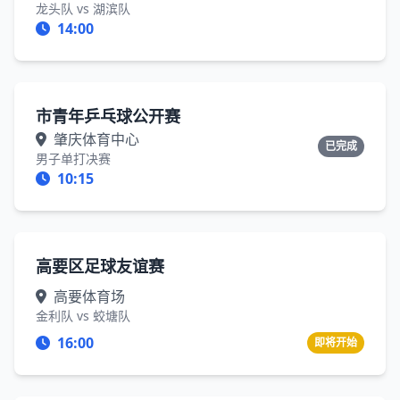
龙头队 vs 湖滨队
14:00
市青年乒乓球公开赛
肇庆体育中心
已完成
男子单打决赛
10:15
高要区足球友谊赛
高要体育场
金利队 vs 蛟塘队
16:00
即将开始