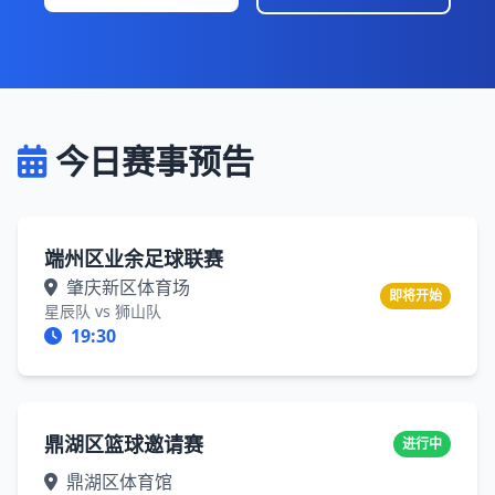
今日赛事预告
端州区业余足球联赛
肇庆新区体育场
即将开始
星辰队 vs 狮山队
19:30
鼎湖区篮球邀请赛
进行中
鼎湖区体育馆