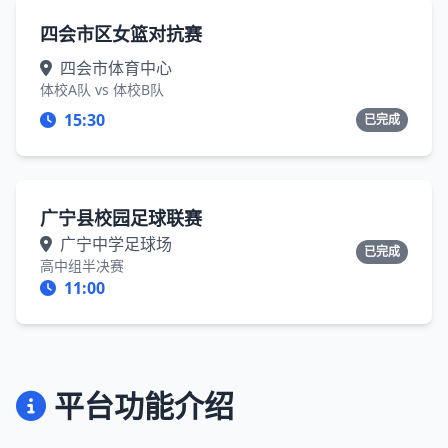
四会市区女篮对抗赛
四会市体育中心
体校A队 vs 体校B队
15:30
已完成
广宁县校园足球联赛
广宁中学足球场
已完成
高中组半决赛
11:00
平台功能介绍