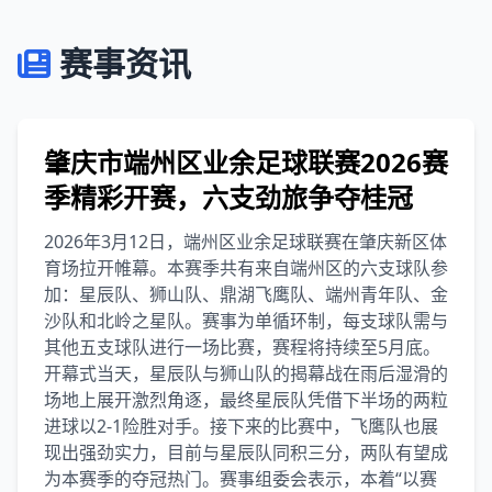
赛事资讯
肇庆市端州区业余足球联赛2026赛
季精彩开赛，六支劲旅争夺桂冠
2026年3月12日，端州区业余足球联赛在肇庆新区体
育场拉开帷幕。本赛季共有来自端州区的六支球队参
加：星辰队、狮山队、鼎湖飞鹰队、端州青年队、金
沙队和北岭之星队。赛事为单循环制，每支球队需与
其他五支球队进行一场比赛，赛程将持续至5月底。
开幕式当天，星辰队与狮山队的揭幕战在雨后湿滑的
场地上展开激烈角逐，最终星辰队凭借下半场的两粒
进球以2-1险胜对手。接下来的比赛中，飞鹰队也展
现出强劲实力，目前与星辰队同积三分，两队有望成
为本赛季的夺冠热门。赛事组委会表示，本着“以赛