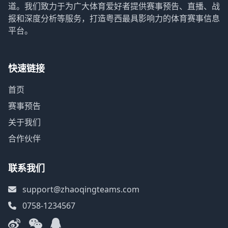
道。我们致力于为广大体育爱好者提供赛事预告、直播、战
报和深度分析等服务，打造粤西最具影响力的体育赛事信息
平台。
快速链接
首页
赛事预告
关于我们
合作伙伴
联系我们
support@zhaoqingteams.com
0758-1234567