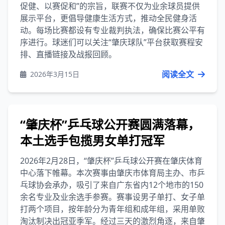
促健、以赛促和”的宗旨，联赛不仅为业余球员提供
展示平台，更倡导健康生活方式，推动全民健身活
动。每场比赛都设有专业裁判执法，确保比赛公平有
序进行。球迷们可以关注“肇庆球队”平台获取赛程安
排、直播链接及战报回顾。
阅读全文
2026年3月15日
“肇庆杯”乒乓球公开赛圆满落幕，
本土选手包揽男女单打冠军
2026年2月28日，“肇庆杯”乒乓球公开赛在肇庆体育
中心落下帷幕。本次赛事由肇庆市体育局主办、市乒
乓球协会承办，吸引了来自广东省内12个地市的150
余名专业及业余选手参赛。赛事设男子单打、女子单
打两个项目，按年龄分为青年组和成年组，采用单败
淘汰制决出冠亚季军。经过三天的激烈角逐，来自肇