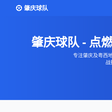
肇庆球队
肇庆球队 - 
专注肇庆及粤西
战