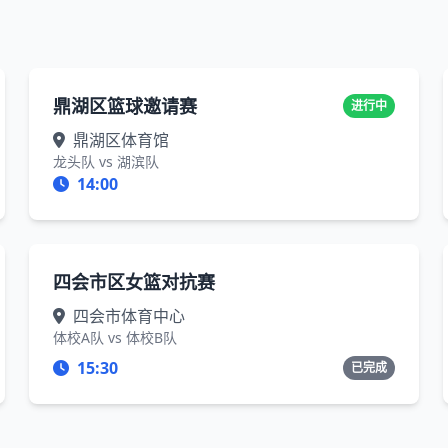
鼎湖区篮球邀请赛
进行中
鼎湖区体育馆
龙头队 vs 湖滨队
14:00
四会市区女篮对抗赛
四会市体育中心
体校A队 vs 体校B队
15:30
已完成