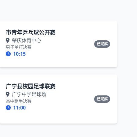
市青年乒乓球公开赛
肇庆体育中心
已完成
男子单打决赛
10:15
广宁县校园足球联赛
广宁中学足球场
已完成
高中组半决赛
11:00