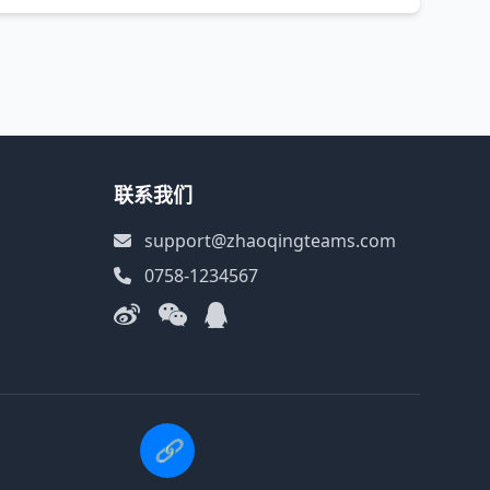
联系我们
support@zhaoqingteams.com
0758-1234567
🔗
英超多少支球队