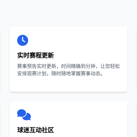
实时赛程更新
赛事预告实时更新，时间精确到分钟，让您轻松
安排观赛计划，随时随地掌握赛事动态。
球迷互动社区