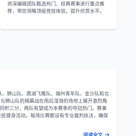
资深编辑团队甄选热门、经典赛事进行重点推
荐，带您领略顶级竞技体验，提升欣赏水平。
辰队、狮山队、鼎湖飞鹰队、端州青年队、金沙队和北
队与狮山队的揭幕战在雨后湿滑的场地上展开激烈角
队同积三分，两队有望成为本赛季的夺冠热门。赛事
全民健身活动。每场比赛都设有专业裁判执法，确保
阅读全文