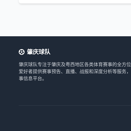
肇庆球队
肇庆球队专注于肇庆及粤西地区各类体育赛事的全方位
爱好者提供赛事预告、直播、战报和深度分析等服务，
事信息平台。