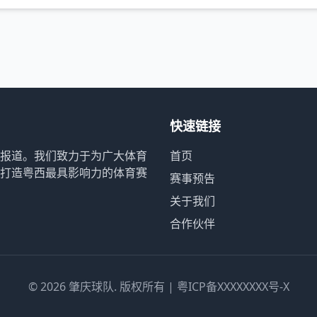
快速链接
报道。我们致力于为广大体育
首页
打造粤西最具影响力的体育赛
赛事预告
关于我们
合作伙伴
© 2026 肇庆球队. 版权所有 | 粤ICP备XXXXXXXX号-X