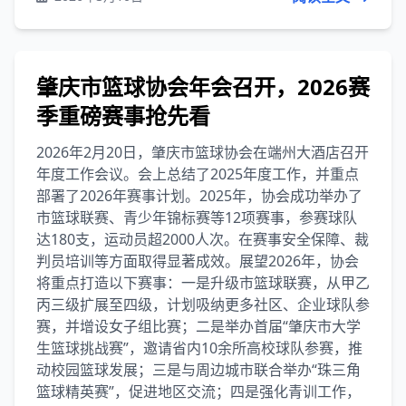
肇庆市篮球协会年会召开，2026赛
季重磅赛事抢先看
2026年2月20日，肇庆市篮球协会在端州大酒店召开
年度工作会议。会上总结了2025年度工作，并重点
部署了2026年赛事计划。2025年，协会成功举办了
市篮球联赛、青少年锦标赛等12项赛事，参赛球队
达180支，运动员超2000人次。在赛事安全保障、裁
判员培训等方面取得显著成效。展望2026年，协会
将重点打造以下赛事：一是升级市篮球联赛，从甲乙
丙三级扩展至四级，计划吸纳更多社区、企业球队参
赛，并增设女子组比赛；二是举办首届“肇庆市大学
生篮球挑战赛”，邀请省内10余所高校球队参赛，推
动校园篮球发展；三是与周边城市联合举办“珠三角
篮球精英赛”，促进地区交流；四是强化青训工作，