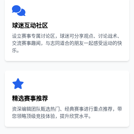
球迷互动社区
设立赛事专属讨论区，球迷可分享观点、讨论战术、
交流赛事趣闻，与志同道合的朋友一起感受运动的快
乐。
精选赛事推荐
资深编辑团队甄选热门、经典赛事进行重点推荐，带
您领略顶级竞技体验，提升欣赏水平。