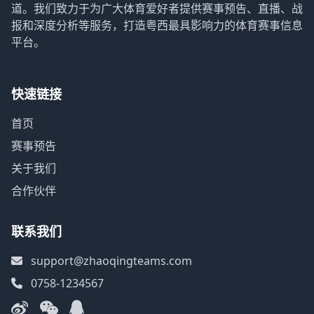
道。我们致力于为广大体育爱好者提供赛事预告、直播、战
报和深度分析等服务，打造粤西最具影响力的体育赛事信息
平台。
快速链接
首页
赛事预告
关于我们
合作伙伴
联系我们
support@zhaoqingteams.com
0758-1234567