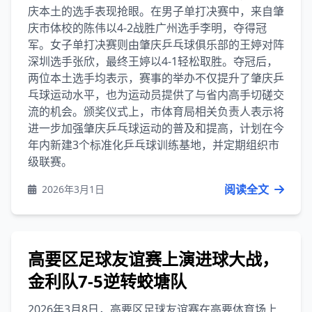
庆本土的选手表现抢眼。在男子单打决赛中，来自肇
庆市体校的陈伟以4-2战胜广州选手李明，夺得冠
军。女子单打决赛则由肇庆乒乓球俱乐部的王婷对阵
深圳选手张欣，最终王婷以4-1轻松取胜。夺冠后，
两位本土选手均表示，赛事的举办不仅提升了肇庆乒
乓球运动水平，也为运动员提供了与省内高手切磋交
流的机会。颁奖仪式上，市体育局相关负责人表示将
进一步加强肇庆乒乓球运动的普及和提高，计划在今
年内新建3个标准化乒乓球训练基地，并定期组织市
级联赛。
阅读全文
2026年3月1日
高要区足球友谊赛上演进球大战，
金利队7-5逆转蛟塘队
2026年3月8日，高要区足球友谊赛在高要体育场上