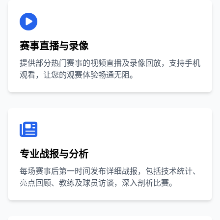
赛事直播与录像
提供部分热门赛事的视频直播及录像回放，支持手机
观看，让您的观赛体验畅通无阻。
专业战报与分析
每场赛事后第一时间发布详细战报，包括技术统计、
亮点回顾、教练及球员访谈，深入剖析比赛。