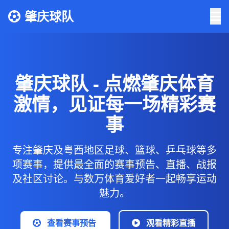
肇庆球队
肇庆球队 - 点燃肇庆体育
激情，见证每一场精彩赛
事
专注肇庆及粤西地区足球、篮球、乒乓球等多
项赛事，提供最全面的赛事预告、直播、战报
及社区讨论。与数万体育爱好者一起畅享运动
魅力。
查看赛事预告
观看精彩直播