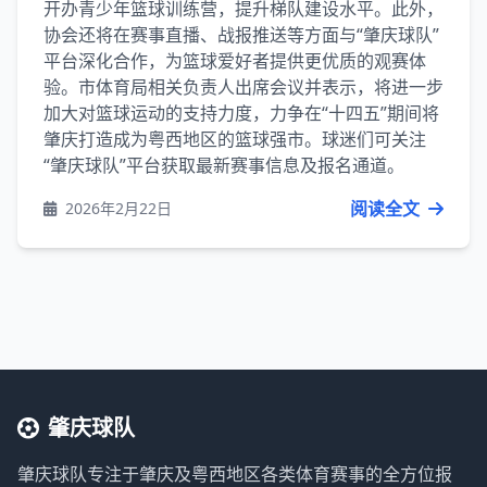
开办青少年篮球训练营，提升梯队建设水平。此外，
协会还将在赛事直播、战报推送等方面与“肇庆球队”
平台深化合作，为篮球爱好者提供更优质的观赛体
验。市体育局相关负责人出席会议并表示，将进一步
加大对篮球运动的支持力度，力争在“十四五”期间将
肇庆打造成为粤西地区的篮球强市。球迷们可关注
“肇庆球队”平台获取最新赛事信息及报名通道。
阅读全文
2026年2月22日
肇庆球队
肇庆球队专注于肇庆及粤西地区各类体育赛事的全方位报